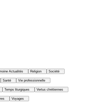
moine Actualités
Religion
Société
Santé
Vie professionnelle
Temps liturgiques
Vertus chrétiennes
res
Voyages