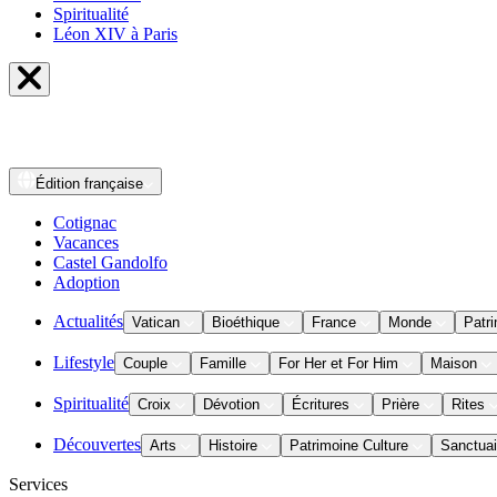
Spiritualité
Léon XIV à Paris
Édition
française
Cotignac
Vacances
Castel Gandolfo
Adoption
Actualités
Vatican
Bioéthique
France
Monde
Patri
Lifestyle
Couple
Famille
For Her et For Him
Maison
Spiritualité
Croix
Dévotion
Écritures
Prière
Rites
Découvertes
Arts
Histoire
Patrimoine Culture
Sanctuai
Services