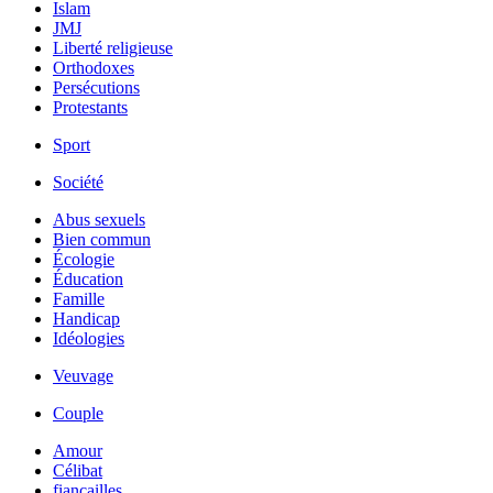
Islam
JMJ
Liberté religieuse
Orthodoxes
Persécutions
Protestants
Sport
Société
Abus sexuels
Bien commun
Écologie
Éducation
Famille
Handicap
Idéologies
Veuvage
Couple
Amour
Célibat
fiancailles