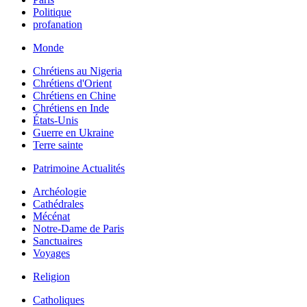
Politique
profanation
Monde
Chrétiens au Nigeria
Chrétiens d'Orient
Chrétiens en Chine
Chrétiens en Inde
États-Unis
Guerre en Ukraine
Terre sainte
Patrimoine Actualités
Archéologie
Cathédrales
Mécénat
Notre-Dame de Paris
Sanctuaires
Voyages
Religion
Catholiques