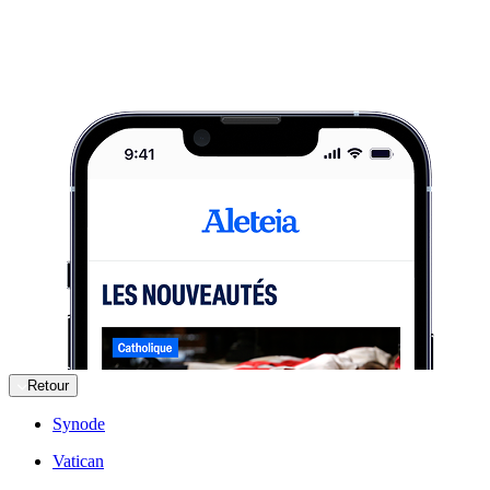
Retour
Synode
Vatican