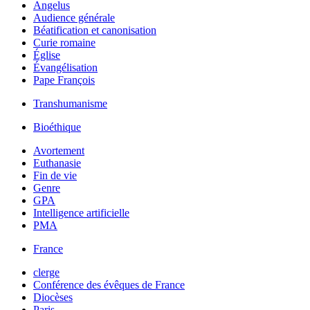
Angelus
Audience générale
Béatification et canonisation
Curie romaine
Église
Évangélisation
Pape François
Transhumanisme
Bioéthique
Avortement
Euthanasie
Fin de vie
Genre
GPA
Intelligence artificielle
PMA
France
clerge
Conférence des évêques de France
Diocèses
Paris