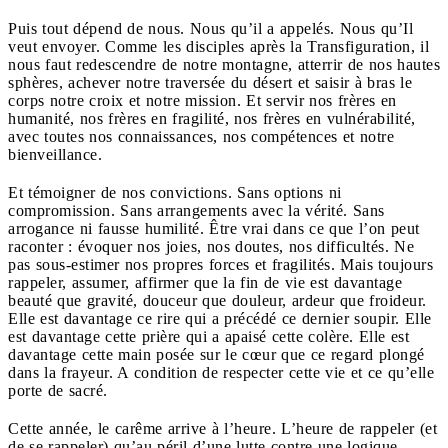
Puis tout dépend de nous. Nous qu’il a appelés. Nous qu’Il
veut envoyer. Comme les disciples après la Transfiguration, il
nous faut redescendre de notre montagne, atterrir de nos hautes
sphères, achever notre traversée du désert et saisir à bras le
corps notre croix et notre mission. Et servir nos frères en
humanité, nos frères en fragilité, nos frères en vulnérabilité,
avec toutes nos connaissances, nos compétences et notre
bienveillance.
Et témoigner de nos convictions. Sans options ni
compromission. Sans arrangements avec la vérité. Sans
arrogance ni fausse humilité. Être vrai dans ce que l’on peut
raconter : évoquer nos joies, nos doutes, nos difficultés. Ne
pas sous-estimer nos propres forces et fragilités. Mais toujours
rappeler, assumer, affirmer que la fin de vie est davantage
beauté que gravité, douceur que douleur, ardeur que froideur.
Elle est davantage ce rire qui a précédé ce dernier soupir. Elle
est davantage cette prière qui a apaisé cette colère. Elle est
davantage cette main posée sur le cœur que ce regard plongé
dans la frayeur. A condition de respecter cette vie et ce qu’elle
porte de sacré.
Cette année, le carême arrive à l’heure. L’heure de rappeler (et
de se rappeler) qu’au péril d’une lutte contre une logique