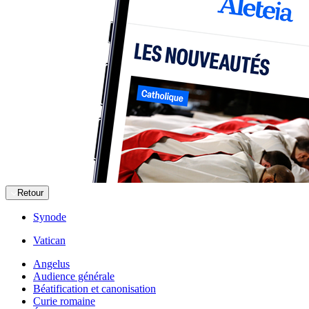
Retour
Synode
Vatican
Angelus
Audience générale
Béatification et canonisation
Curie romaine