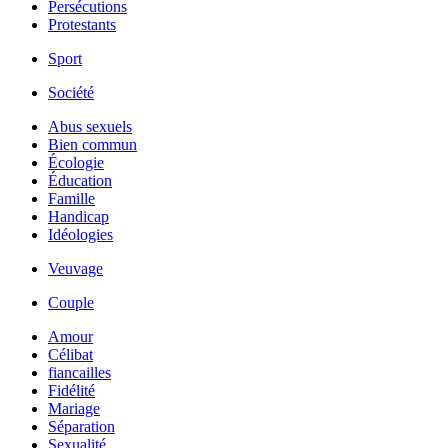
Persécutions
Protestants
Sport
Société
Abus sexuels
Bien commun
Écologie
Éducation
Famille
Handicap
Idéologies
Veuvage
Couple
Amour
Célibat
fiancailles
Fidélité
Mariage
Séparation
Sexualité