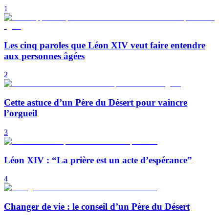
1
Les cinq paroles que Léon XIV veut faire entendre
aux personnes âgées
2
Cette astuce d’un Père du Désert pour vaincre
l’orgueil
3
Léon XIV : “La prière est un acte d’espérance”
4
Changer de vie : le conseil d’un Père du Désert