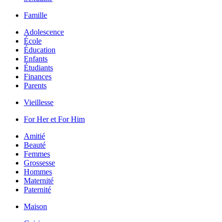
Famille
Adolescence
École
Éducation
Enfants
Étudiants
Finances
Parents
Vieillesse
For Her et For Him
Amitié
Beauté
Femmes
Grossesse
Hommes
Maternité
Paternité
Maison