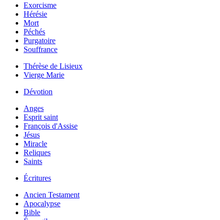
Exorcisme
Hérésie
Mort
Péchés
Purgatoire
Souffrance
Thérèse de Lisieux
Vierge Marie
Dévotion
Anges
Esprit saint
François d'Assise
Jésus
Miracle
Reliques
Saints
Écritures
Ancien Testament
Apocalypse
Bible