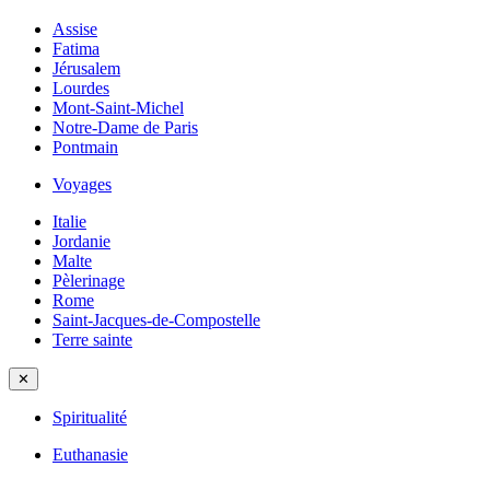
Assise
Fatima
Jérusalem
Lourdes
Mont-Saint-Michel
Notre-Dame de Paris
Pontmain
Voyages
Italie
Jordanie
Malte
Pèlerinage
Rome
Saint-Jacques-de-Compostelle
Terre sainte
✕
Spiritualité
Euthanasie