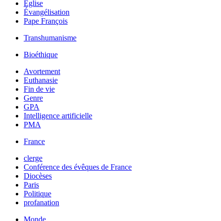
Église
Évangélisation
Pape François
Transhumanisme
Bioéthique
Avortement
Euthanasie
Fin de vie
Genre
GPA
Intelligence artificielle
PMA
France
clerge
Conférence des évêques de France
Diocèses
Paris
Politique
profanation
Monde