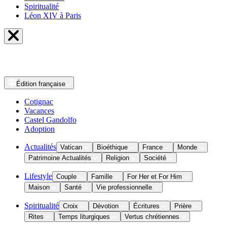
Spiritualité
Léon XIV à Paris
Édition
française
Cotignac
Vacances
Castel Gandolfo
Adoption
Actualités
Vatican
Bioéthique
France
Monde
Patrimoine Actualités
Religion
Société
Lifestyle
Couple
Famille
For Her et For Him
Maison
Santé
Vie professionnelle
Spiritualité
Croix
Dévotion
Écritures
Prière
Rites
Temps liturgiques
Vertus chrétiennes