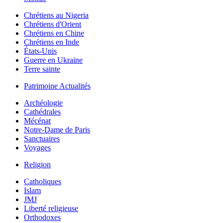
Chrétiens au Nigeria
Chrétiens d'Orient
Chrétiens en Chine
Chrétiens en Inde
États-Unis
Guerre en Ukraine
Terre sainte
Patrimoine Actualités
Archéologie
Cathédrales
Mécénat
Notre-Dame de Paris
Sanctuaires
Voyages
Religion
Catholiques
Islam
JMJ
Liberté religieuse
Orthodoxes