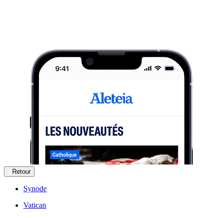
Retour
Synode
Vatican