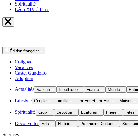
Spiritualité
Léon XIV à Paris
Édition
française
Cotignac
Vacances
Castel Gandolfo
Adoption
Actualités
Vatican
Bioéthique
France
Monde
Patri
Lifestyle
Couple
Famille
For Her et For Him
Maison
Spiritualité
Croix
Dévotion
Écritures
Prière
Rites
Découvertes
Arts
Histoire
Patrimoine Culture
Sanctuai
Services