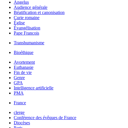
Angelus
Audience générale
Béatification et canonisation
Curie romaine
Église
Évangélisation
Pape François
Transhumanisme
Bioéthique
Avortement
Euthanasie
Fin de vie
Genre
GPA
Intelligence artificielle
PMA
France
clerge
Conférence des évêques de France
Diocèses
Paris