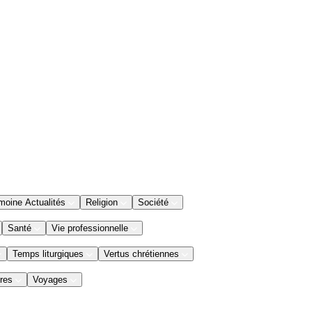
moine Actualités
Religion
Société
Santé
Vie professionnelle
Temps liturgiques
Vertus chrétiennes
res
Voyages