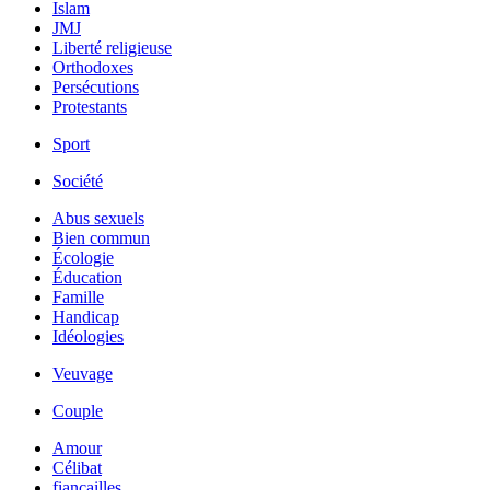
Islam
JMJ
Liberté religieuse
Orthodoxes
Persécutions
Protestants
Sport
Société
Abus sexuels
Bien commun
Écologie
Éducation
Famille
Handicap
Idéologies
Veuvage
Couple
Amour
Célibat
fiancailles