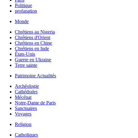
Politique
profanation
Monde
Chrétiens au Nigeria
Chrétiens d'Orient
Chrétiens en Chine
Chrétiens en Inde
États-Unis
Guerre en Ukraine
Terre sainte
Patrimoine Actualités
Archéologie
Cathédrales
Mécénat
Notre-Dame de Paris
Sanctuaires
Voyages
Religion
Catholiques