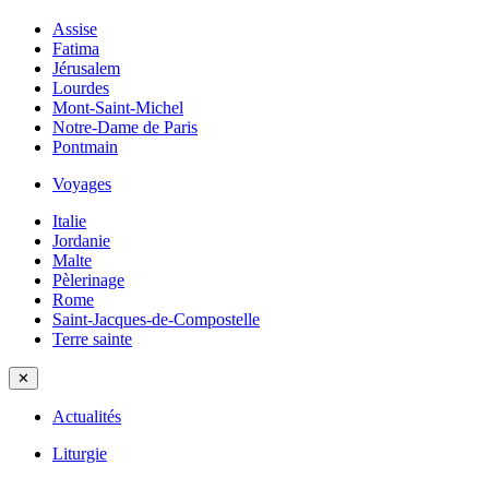
Assise
Fatima
Jérusalem
Lourdes
Mont-Saint-Michel
Notre-Dame de Paris
Pontmain
Voyages
Italie
Jordanie
Malte
Pèlerinage
Rome
Saint-Jacques-de-Compostelle
Terre sainte
✕
Actualités
Liturgie