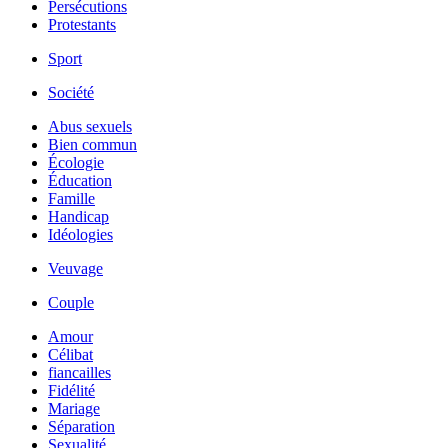
Persécutions
Protestants
Sport
Société
Abus sexuels
Bien commun
Écologie
Éducation
Famille
Handicap
Idéologies
Veuvage
Couple
Amour
Célibat
fiancailles
Fidélité
Mariage
Séparation
Sexualité