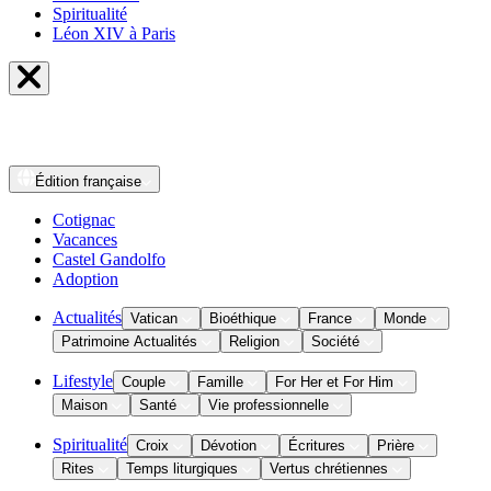
Spiritualité
Léon XIV à Paris
Édition
française
Cotignac
Vacances
Castel Gandolfo
Adoption
Actualités
Vatican
Bioéthique
France
Monde
Patrimoine Actualités
Religion
Société
Lifestyle
Couple
Famille
For Her et For Him
Maison
Santé
Vie professionnelle
Spiritualité
Croix
Dévotion
Écritures
Prière
Rites
Temps liturgiques
Vertus chrétiennes