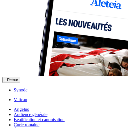
Retour
Synode
Vatican
Angelus
Audience générale
Béatification et canonisation
Curie romaine