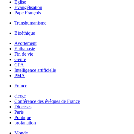
Église
Évangélisation
Pape François
Transhumanisme
Bioéthique
Avortement
Euthanasie
Fin de vie
Genre
GPA
Intelligence artificielle
PMA
France
clerge
Conférence des évêques de France
Diocèses
Paris
Politique
profanation
Monde