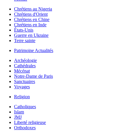
Chrétiens au Nigeria
Chrétiens d'Orient
Chrétiens en Chine
Chrétiens en Inde
États-Unis
Guerre en Ukraine
Terre sainte
Patrimoine Actualités
Archéologie
Cathédrales
Mécénat
Notre-Dame de Paris
Sanctuaires
Voyages
Religion
Catholiques
Islam
JMJ
Liberté religieuse
Orthodoxes