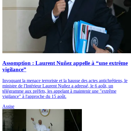
Assomption : Laurent Nuñez appelle à “une extrême
vigilance”
Invoquant la menace terroriste et la hausse des actes antichrétiens, le
ministre de l'Intérieur Laurent Nuñez a adressé, le 6 août, un
télégramme aux préfets, les appelant à maintenir une "extrême
vigilance" à l'approche du 15 août.
Assise