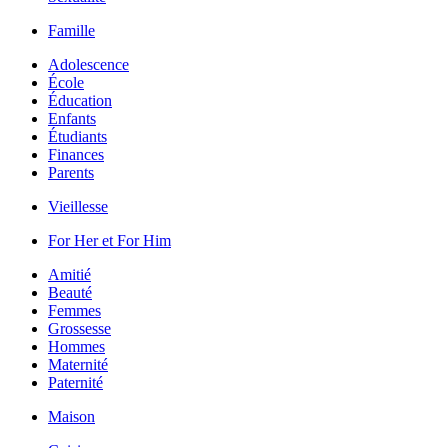
Famille
Adolescence
École
Éducation
Enfants
Étudiants
Finances
Parents
Vieillesse
For Her et For Him
Amitié
Beauté
Femmes
Grossesse
Hommes
Maternité
Paternité
Maison