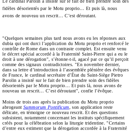
Le cardinal Parolin a insisté sur le fait de bien prendre soin des
fidèles désorientés par le Motu proprio… Et puis là, nous
avons de nouveau un rescrit… C’est déroutant.
"Quelques semaines plus tard nous avons eu les réponses aux
dubia qui ont durci l’application du Motu proprio et renforcé le
contrôle de Rome dans un contraste complet. Est ensuite venu
le décret spécial accordé à la Fraternité Saint-Pierre qui a eu le
droit à une dérogation", s’étonne-t-il, agacé par ce qu’il perçoit
comme des signaux contradictoires. "En novembre dernier,
dans sa lettre d’introduction à l’assemblée plénière des évêques
de France, le cardinal secrétaire d’État du Saint-Siège Pietro
Parolin a insisté sur le fait de bien prendre soin des fidèles
désorientés par le Motu proprio… Et puis là, nous avons de
nouveau un rescrit… C’est déroutant", confie l’évêque.
Moins de trois ans après la publication du Motu proprio
abrogeant
Summorum Pontificum
, son application reste
délicate, en témoigne ce nouveau rescrit. Et des questions
subsistent, notamment concernant les instituts spécifiquement
créés pour la célébration selon la liturgie tridentine. "Certains
d’entre eux estiment que la dérogation accordée à la Fraternité