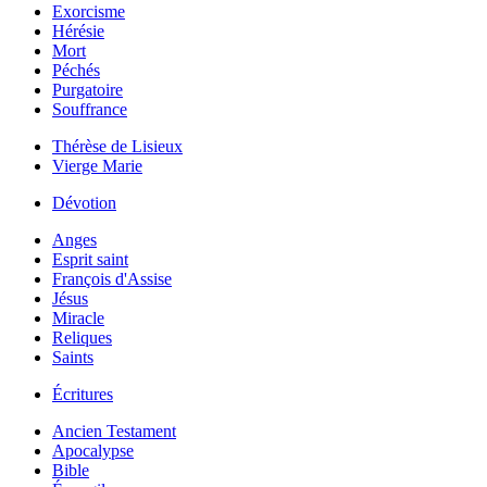
Exorcisme
Hérésie
Mort
Péchés
Purgatoire
Souffrance
Thérèse de Lisieux
Vierge Marie
Dévotion
Anges
Esprit saint
François d'Assise
Jésus
Miracle
Reliques
Saints
Écritures
Ancien Testament
Apocalypse
Bible