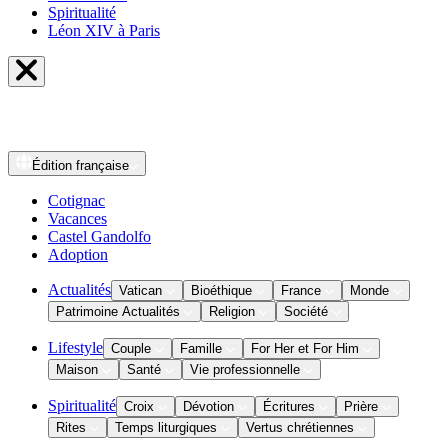
Spiritualité
Léon XIV à Paris
Édition
française
Cotignac
Vacances
Castel Gandolfo
Adoption
Actualités
Vatican
Bioéthique
France
Monde
Patrimoine Actualités
Religion
Société
Lifestyle
Couple
Famille
For Her et For Him
Maison
Santé
Vie professionnelle
Spiritualité
Croix
Dévotion
Écritures
Prière
Rites
Temps liturgiques
Vertus chrétiennes