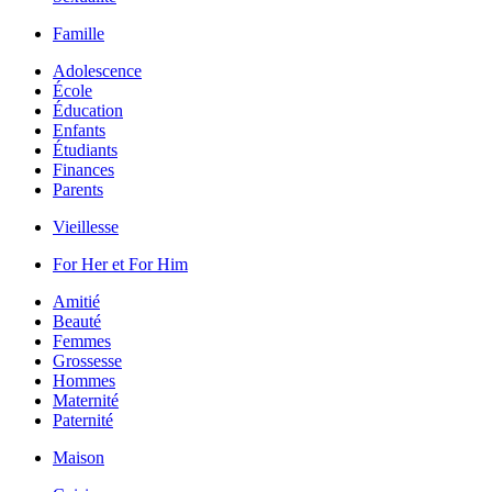
Famille
Adolescence
École
Éducation
Enfants
Étudiants
Finances
Parents
Vieillesse
For Her et For Him
Amitié
Beauté
Femmes
Grossesse
Hommes
Maternité
Paternité
Maison