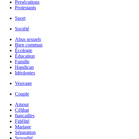
Persécutions
Protestants
Sport
Société
Abus sexuels
Bien commun
Écologie
Éducation
Famille
Handicap
Idéologies
Veuvage
Couple
Amour
Célibat
fiancailles
Fidélité
Mariage
Séparation
Sexualité