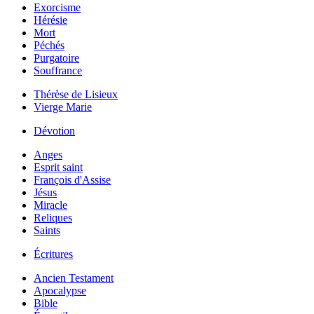
Exorcisme
Hérésie
Mort
Péchés
Purgatoire
Souffrance
Thérèse de Lisieux
Vierge Marie
Dévotion
Anges
Esprit saint
François d'Assise
Jésus
Miracle
Reliques
Saints
Écritures
Ancien Testament
Apocalypse
Bible