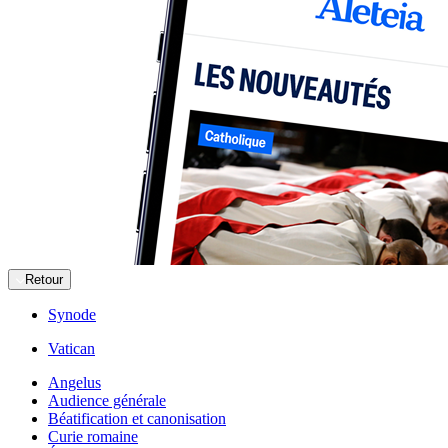
Retour
Synode
Vatican
Angelus
Audience générale
Béatification et canonisation
Curie romaine