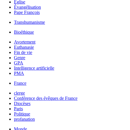
Église
Évangélisation
Pape François
Transhumanisme
Bioéthique
Avortement
Euthanasie
Fin de vie
Genre
GPA
Intelligence artificielle
PMA
France
clerge
Conférence des évêques de France
Diocèses
Paris
Politique
profanation
Monde