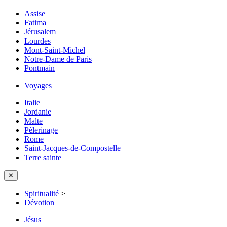
Assise
Fatima
Jérusalem
Lourdes
Mont-Saint-Michel
Notre-Dame de Paris
Pontmain
Voyages
Italie
Jordanie
Malte
Pèlerinage
Rome
Saint-Jacques-de-Compostelle
Terre sainte
✕
Spiritualité
>
Dévotion
Jésus