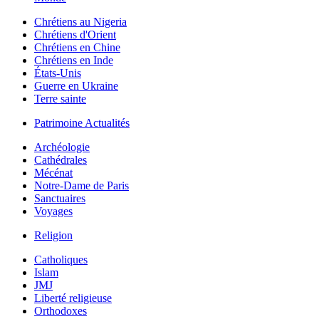
Chrétiens au Nigeria
Chrétiens d'Orient
Chrétiens en Chine
Chrétiens en Inde
États-Unis
Guerre en Ukraine
Terre sainte
Patrimoine Actualités
Archéologie
Cathédrales
Mécénat
Notre-Dame de Paris
Sanctuaires
Voyages
Religion
Catholiques
Islam
JMJ
Liberté religieuse
Orthodoxes