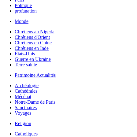
Politique
profanation
Monde
Chrétiens au Nigeria
Chrétiens d'Orient
Chrétiens en Chine
Chrétiens en Inde
États-Unis
Guerre en Ukraine
Terre sainte
Patrimoine Actualités
Archéologie
Cathédrales
Mécénat
Notre-Dame de Paris
Sanctuaires
Voyages
Religion
Catholiques