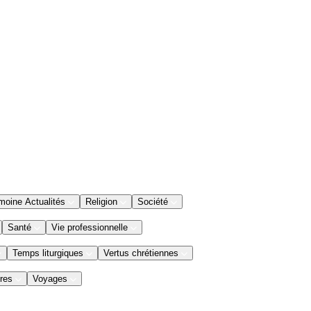
moine Actualités
Religion
Société
Santé
Vie professionnelle
Temps liturgiques
Vertus chrétiennes
res
Voyages