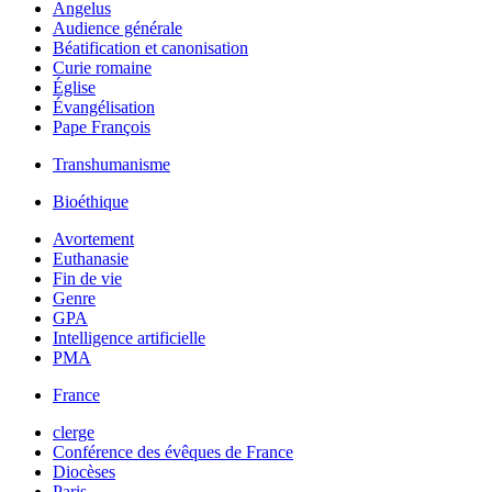
Angelus
Audience générale
Béatification et canonisation
Curie romaine
Église
Évangélisation
Pape François
Transhumanisme
Bioéthique
Avortement
Euthanasie
Fin de vie
Genre
GPA
Intelligence artificielle
PMA
France
clerge
Conférence des évêques de France
Diocèses
Paris