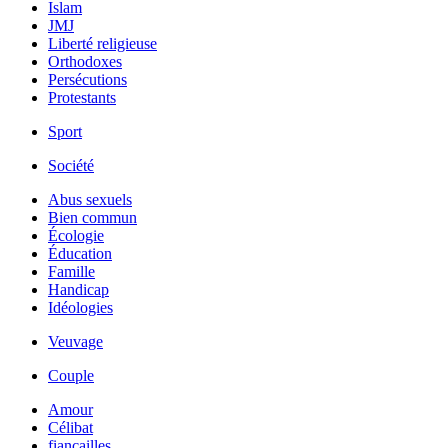
Islam
JMJ
Liberté religieuse
Orthodoxes
Persécutions
Protestants
Sport
Société
Abus sexuels
Bien commun
Écologie
Éducation
Famille
Handicap
Idéologies
Veuvage
Couple
Amour
Célibat
fiancailles