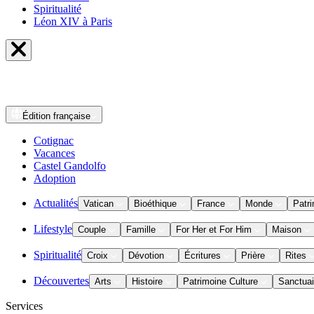
Spiritualité
Léon XIV à Paris
Édition
française
Cotignac
Vacances
Castel Gandolfo
Adoption
Actualités
Vatican
Bioéthique
France
Monde
Patri
Lifestyle
Couple
Famille
For Her et For Him
Maison
Spiritualité
Croix
Dévotion
Écritures
Prière
Rites
Découvertes
Arts
Histoire
Patrimoine Culture
Sanctuai
Services