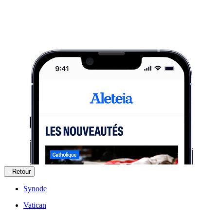
Retour
Synode
Vatican