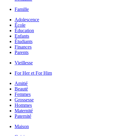
Famille
Adolescence
École
Éducation
Enfants
Étudiants
Finances
Parents
Vieillesse
For Her et For Him
Amitié
Beauté
Femmes
Grossesse
Hommes
Maternité
Paternité
Maison