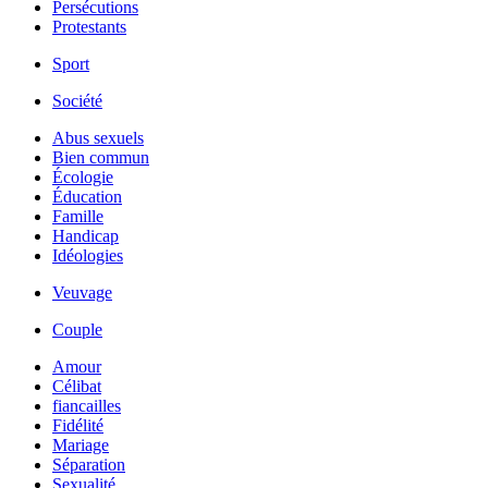
Persécutions
Protestants
Sport
Société
Abus sexuels
Bien commun
Écologie
Éducation
Famille
Handicap
Idéologies
Veuvage
Couple
Amour
Célibat
fiancailles
Fidélité
Mariage
Séparation
Sexualité