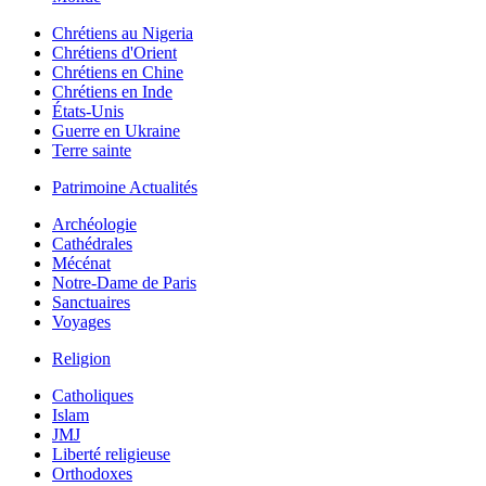
Chrétiens au Nigeria
Chrétiens d'Orient
Chrétiens en Chine
Chrétiens en Inde
États-Unis
Guerre en Ukraine
Terre sainte
Patrimoine Actualités
Archéologie
Cathédrales
Mécénat
Notre-Dame de Paris
Sanctuaires
Voyages
Religion
Catholiques
Islam
JMJ
Liberté religieuse
Orthodoxes