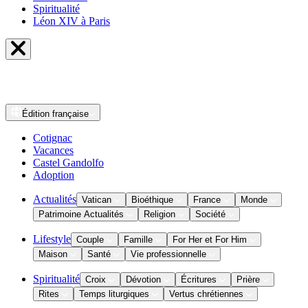
Spiritualité
Léon XIV à Paris
Édition
française
Cotignac
Vacances
Castel Gandolfo
Adoption
Actualités
Vatican
Bioéthique
France
Monde
Patrimoine Actualités
Religion
Société
Lifestyle
Couple
Famille
For Her et For Him
Maison
Santé
Vie professionnelle
Spiritualité
Croix
Dévotion
Écritures
Prière
Rites
Temps liturgiques
Vertus chrétiennes