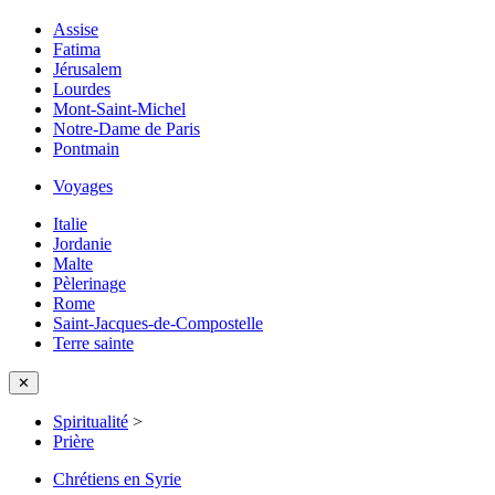
Assise
Fatima
Jérusalem
Lourdes
Mont-Saint-Michel
Notre-Dame de Paris
Pontmain
Voyages
Italie
Jordanie
Malte
Pèlerinage
Rome
Saint-Jacques-de-Compostelle
Terre sainte
✕
Spiritualité
>
Prière
Chrétiens en Syrie