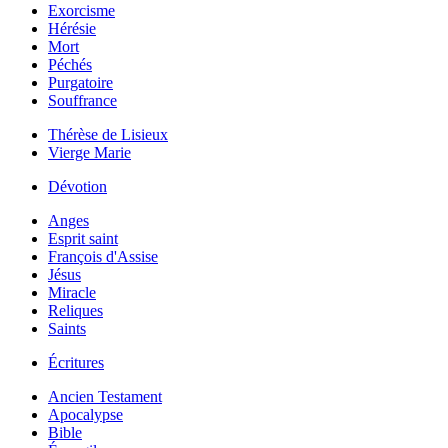
Exorcisme
Hérésie
Mort
Péchés
Purgatoire
Souffrance
Thérèse de Lisieux
Vierge Marie
Dévotion
Anges
Esprit saint
François d'Assise
Jésus
Miracle
Reliques
Saints
Écritures
Ancien Testament
Apocalypse
Bible