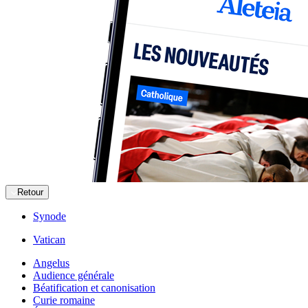
Retour
Synode
Vatican
Angelus
Audience générale
Béatification et canonisation
Curie romaine