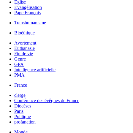
Église
Évangélisation
Pape François
Transhumanisme
Bioéthique
Avortement
Euthanasie
Fin de vie
Genre
GPA
Intelligence artificielle
PMA
France
clerge
Conférence des évêques de France
Diocèses
Paris
Politique
profanation
Monde