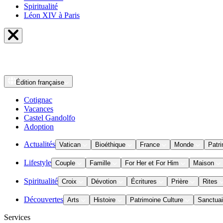
Spiritualité
Léon XIV à Paris
Édition
française
Cotignac
Vacances
Castel Gandolfo
Adoption
Actualités
Vatican
Bioéthique
France
Monde
Patri
Lifestyle
Couple
Famille
For Her et For Him
Maison
Spiritualité
Croix
Dévotion
Écritures
Prière
Rites
Découvertes
Arts
Histoire
Patrimoine Culture
Sanctuai
Services