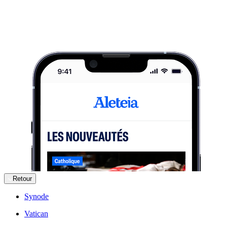
Retour
Synode
Vatican