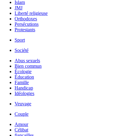
Islam
JMJ
Liberté religieuse
Orthodoxes
Persécutions
Protestants
Sport
Société
Abus sexuels
Bien commun
Écologie
Éducation
Famille
Handicap
Idéologies
Veuvage
Couple
Amour
Célibat
fiancailles