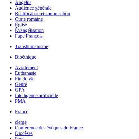
Angelus
Audience générale
Béatification et canonisation
Curie romaine
Église
Évangélisation
Pape François
Transhumanisme
Bioéthique
Avortement
Euthanasie
Fin de vie
Genre
GPA
Intelligence artificielle
PMA
France
clerge
Conférence des évêques de France
Diocèses
Paris