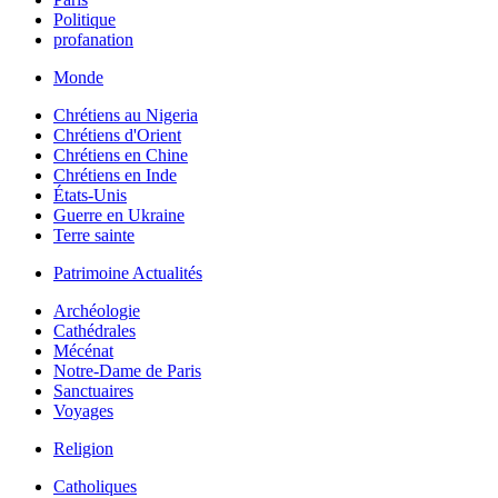
Politique
profanation
Monde
Chrétiens au Nigeria
Chrétiens d'Orient
Chrétiens en Chine
Chrétiens en Inde
États-Unis
Guerre en Ukraine
Terre sainte
Patrimoine Actualités
Archéologie
Cathédrales
Mécénat
Notre-Dame de Paris
Sanctuaires
Voyages
Religion
Catholiques