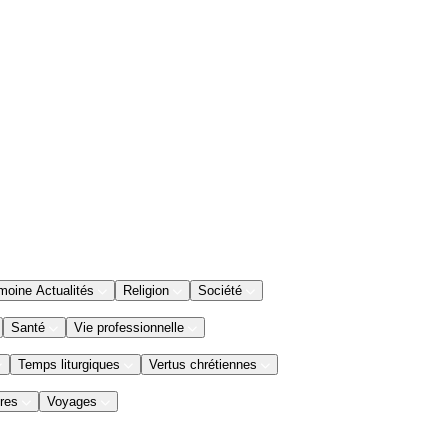
moine Actualités
Religion
Société
Santé
Vie professionnelle
Temps liturgiques
Vertus chrétiennes
res
Voyages