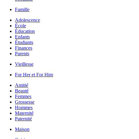
Famille
Adolescence
École
Éducation
Enfants
Étudiants
Finances
Parents
Vieillesse
For Her et For Him
Amitié
Beauté
Femmes
Grossesse
Hommes
Maternité
Paternité
Maison