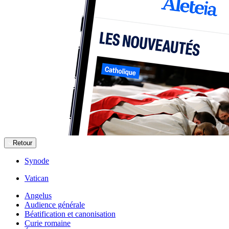
Retour
Synode
Vatican
Angelus
Audience générale
Béatification et canonisation
Curie romaine