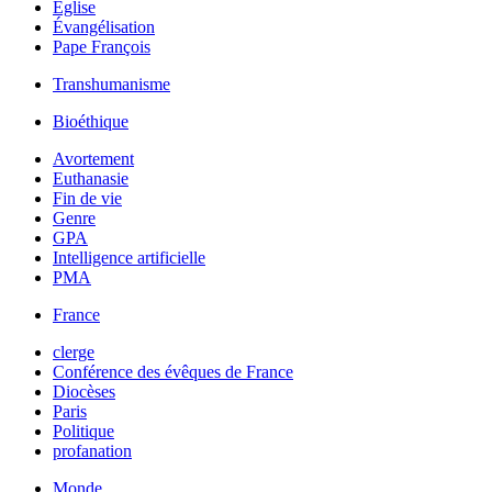
Église
Évangélisation
Pape François
Transhumanisme
Bioéthique
Avortement
Euthanasie
Fin de vie
Genre
GPA
Intelligence artificielle
PMA
France
clerge
Conférence des évêques de France
Diocèses
Paris
Politique
profanation
Monde