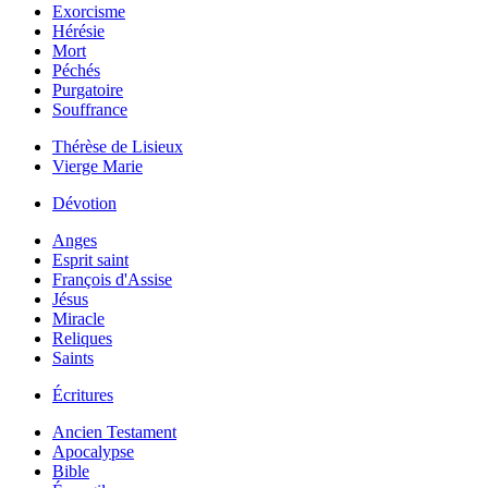
Exorcisme
Hérésie
Mort
Péchés
Purgatoire
Souffrance
Thérèse de Lisieux
Vierge Marie
Dévotion
Anges
Esprit saint
François d'Assise
Jésus
Miracle
Reliques
Saints
Écritures
Ancien Testament
Apocalypse
Bible