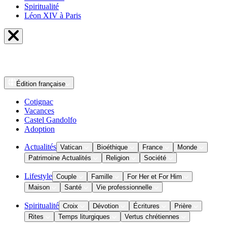
Spiritualité
Léon XIV à Paris
Édition
française
Cotignac
Vacances
Castel Gandolfo
Adoption
Actualités
Vatican
Bioéthique
France
Monde
Patrimoine Actualités
Religion
Société
Lifestyle
Couple
Famille
For Her et For Him
Maison
Santé
Vie professionnelle
Spiritualité
Croix
Dévotion
Écritures
Prière
Rites
Temps liturgiques
Vertus chrétiennes