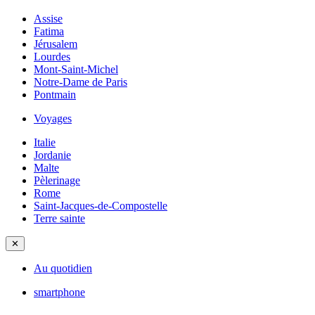
Assise
Fatima
Jérusalem
Lourdes
Mont-Saint-Michel
Notre-Dame de Paris
Pontmain
Voyages
Italie
Jordanie
Malte
Pèlerinage
Rome
Saint-Jacques-de-Compostelle
Terre sainte
✕
Au quotidien
smartphone