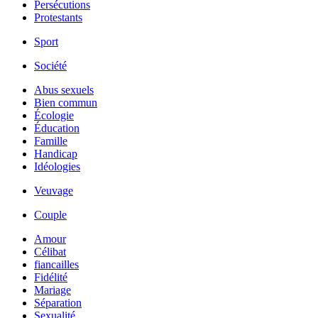
Persécutions
Protestants
Sport
Société
Abus sexuels
Bien commun
Écologie
Éducation
Famille
Handicap
Idéologies
Veuvage
Couple
Amour
Célibat
fiancailles
Fidélité
Mariage
Séparation
Sexualité