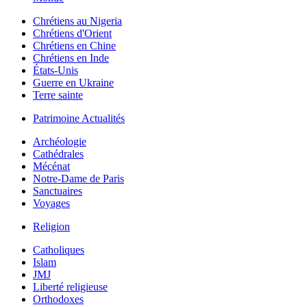
Chrétiens au Nigeria
Chrétiens d'Orient
Chrétiens en Chine
Chrétiens en Inde
États-Unis
Guerre en Ukraine
Terre sainte
Patrimoine Actualités
Archéologie
Cathédrales
Mécénat
Notre-Dame de Paris
Sanctuaires
Voyages
Religion
Catholiques
Islam
JMJ
Liberté religieuse
Orthodoxes