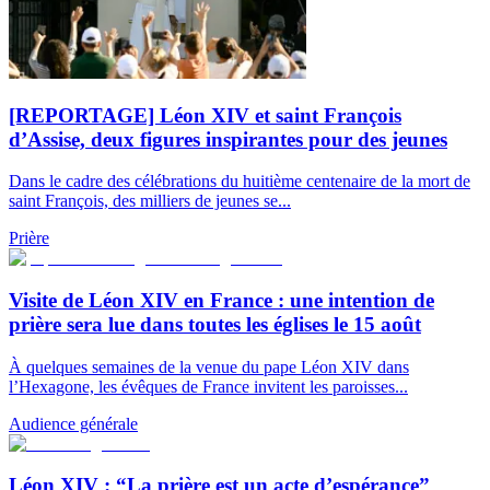
[REPORTAGE] Léon XIV et saint François
d’Assise, deux figures inspirantes pour des jeunes
Dans le cadre des célébrations du huitième centenaire de la mort de
saint François, des milliers de jeunes se...
Prière
Visite de Léon XIV en France : une intention de
prière sera lue dans toutes les églises le 15 août
À quelques semaines de la venue du pape Léon XIV dans
l’Hexagone, les évêques de France invitent les paroisses...
Audience générale
Léon XIV : “La prière est un acte d’espérance”