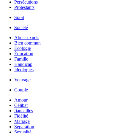
Persécutions
Protestants
Sport
Société
Abus sexuels
Bien commun
Écologie
Éducation
Famille
Handicap
Idéologies
Veuvage
Couple
Amour
Célibat
fiancailles
Fidélité
Mariage
Séparation
Sexualité