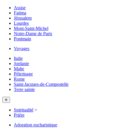
Assise
Fatima
Jérusalem
Lourdes
Mont-Saint-Michel
Notre-Dame de Paris
Pontmain
Voyages
Italie
Jordanie
Malte
Pèlerinage
Rome
Saint-Jacques-de-Compostelle
Terre sainte
✕
Spiritualité
>
Prière
Adoration eucharistique