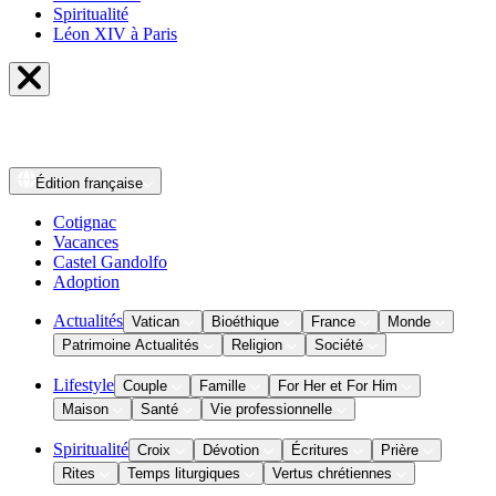
Spiritualité
Léon XIV à Paris
Édition
française
Cotignac
Vacances
Castel Gandolfo
Adoption
Actualités
Vatican
Bioéthique
France
Monde
Patrimoine Actualités
Religion
Société
Lifestyle
Couple
Famille
For Her et For Him
Maison
Santé
Vie professionnelle
Spiritualité
Croix
Dévotion
Écritures
Prière
Rites
Temps liturgiques
Vertus chrétiennes