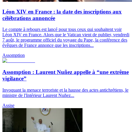
Léon XIV en France : la date des inscriptions aux
célébrations annoncée
Le compte à rebours est lancé pour tous ceux qui souhaitent voir
Léon XIV en France. Alors que le Vatican vient de publier, vendredi
7 août, le programme officiel du voyage du Pape, la conférence des
évêques de France annonce que les inscriptions...
Assomption
Assomption : Laurent Nuñez appelle à “une extrême
vigilance”
Invoquant la menace terroriste et la hausse des actes antichrétiens, le
ministre de l'Intérieur Laurent Nuñez...
Assise