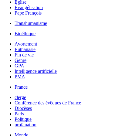
Église
Évangélisation
Pape François
Transhumanisme
Bioéthique
Avortement
Euthanasie
Fin de vie
Genre
GPA
Intelligence artificielle
PMA
France
clerge
Conférence des évêques de France
Diocèses
Paris
Politique
profanation
Monde