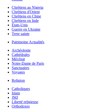
Chrétiens au Nigeria
Chrétiens d'Orient
Chrétiens en Chine
Chrétiens en Inde
États-Unis
Guerre en Ukraine
Terre sainte
Patrimoine Actualités
Archéologie
Cathédrales
Mécénat
Notre-Dame de Paris
Sanctuaires
Voyages
Religion
Catholiques
Islam
JMJ
Liberté religieuse
Orthodoxes