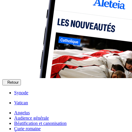
Retour
Synode
Vatican
Angelus
Audience générale
Béatification et canonisation
Curie romaine