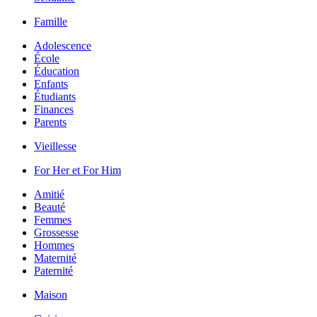
Famille
Adolescence
École
Éducation
Enfants
Étudiants
Finances
Parents
Vieillesse
For Her et For Him
Amitié
Beauté
Femmes
Grossesse
Hommes
Maternité
Paternité
Maison