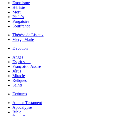
Exorcisme
Hérésie
Mort
Péchés
Purgatoire
Souffrance
Thérèse de Lisieux
Vierge Marie
Dévotion
Anges
Esprit saint
François d'Assise
Jésus
Miracle
Reliques
Saints
Écritures
Ancien Testament
Apocalypse
Bible