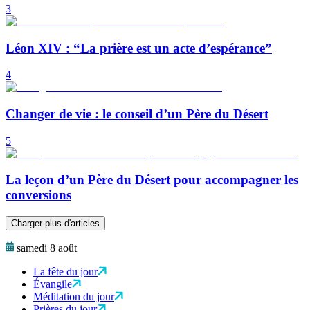
3
Léon XIV : “La prière est un acte d’espérance”
4
Changer de vie : le conseil d’un Père du Désert
5
La leçon d’un Père du Désert pour accompagner les
conversions
Charger plus d'articles
samedi 8 août
La fête du jour
Évangile
Méditation du jour
Prières du jour