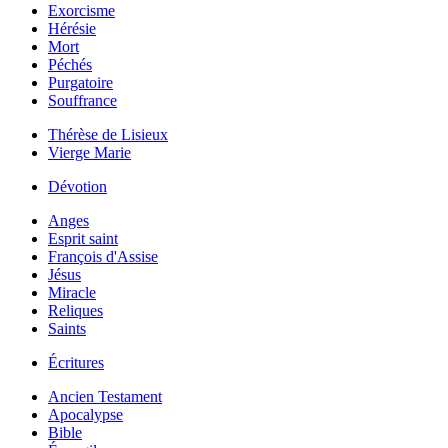
Exorcisme
Hérésie
Mort
Péchés
Purgatoire
Souffrance
Thérèse de Lisieux
Vierge Marie
Dévotion
Anges
Esprit saint
François d'Assise
Jésus
Miracle
Reliques
Saints
Écritures
Ancien Testament
Apocalypse
Bible