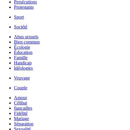
Persécutions
Protestants
Sport
Société
Abus sexuels
Bien commun
Écologie
Éducation
Famille
Handicap
Idéologies
Veuvage
Couple
Amour
Célibat
fiancailles
Fidélité
Mariage
Séparation
Sexualité