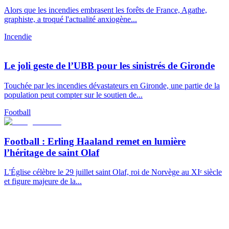
Alors que les incendies embrasent les forêts de France, Agathe,
graphiste, a troqué l'actualité anxiogène...
Incendie
Le joli geste de l’UBB pour les sinistrés de Gironde
Touchée par les incendies dévastateurs en Gironde, une partie de la
population peut compter sur le soutien de...
Football
Football : Erling Haaland remet en lumière
l’héritage de saint Olaf
L'Église célèbre le 29 juillet saint Olaf, roi de Norvège au XIᵉ siècle
et figure majeure de la...