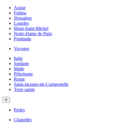
Assise
Fatima
Jérusalem
Lourdes
Mont-Saint-Michel
Notre-Dame de Paris
Pontmain
Voyages
Italie
Jordanie
Malte
Pèlerinage
Rome
Saint-Jacques-de-Compostelle
Terre sainte
✕
Perles
Chapelles