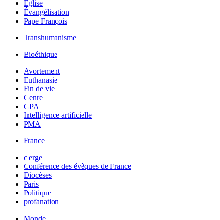
Église
Évangélisation
Pape François
Transhumanisme
Bioéthique
Avortement
Euthanasie
Fin de vie
Genre
GPA
Intelligence artificielle
PMA
France
clerge
Conférence des évêques de France
Diocèses
Paris
Politique
profanation
Monde