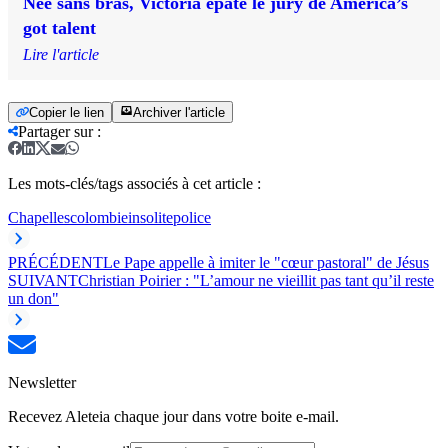
Née sans bras, Victoria épate le jury de America’s
got talent
Lire l'article
Copier le lien
Archiver l'article
Partager sur
:
Les mots-clés/tags associés à cet article :
Chapelles
colombie
insolite
police
PRÉCÉDENT
Le Pape appelle à imiter le "cœur pastoral" de Jésus
SUIVANT
Christian Poirier : "L’amour ne vieillit pas tant qu’il reste
un don"
Newsletter
Recevez Aleteia chaque jour dans votre boite e-mail.