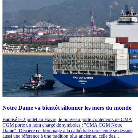
Notre Dame va bientôt sillonner les mers du monde
Baptisé le 2 juillet au Havre, le nouveau porte-conteneurs de CMA
CGM porte un nom chargé de symboles : "CMA CGM Notre
Dame". Derrière cet hommage à la cathédrale parisienne se dessine
aussi une référence à une tradition plus ancienne, celle des...