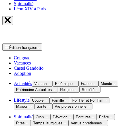
Spiritualité
Léon XIV à Paris
Édition
française
Cotignac
Vacances
Castel Gandolfo
Adoption
Actualités
Vatican
Bioéthique
France
Monde
Patrimoine Actualités
Religion
Société
Lifestyle
Couple
Famille
For Her et For Him
Maison
Santé
Vie professionnelle
Spiritualité
Croix
Dévotion
Écritures
Prière
Rites
Temps liturgiques
Vertus chrétiennes