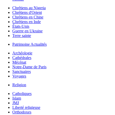
Chrétiens au Nigeria
Chrétiens d'Orient
Chrétiens en Chine
Chrétiens en Inde
États-Unis
Guerre en Ukraine
Terre sainte
Patrimoine Actualités
Archéologie
Cathédrales
Mécénat
Notre-Dame de Paris
Sanctuaires
Voyages
Religion
Catholiques
Islam
JMJ
Liberté religieuse
Orthodoxes