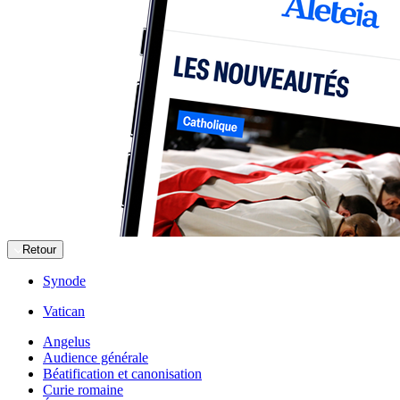
Retour
Synode
Vatican
Angelus
Audience générale
Béatification et canonisation
Curie romaine