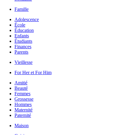
Famille
Adolescence
École
Éducation
Enfants
Étudiants
Finances
Parents
Vieillesse
For Her et For Him
Amitié
Beauté
Femmes
Grossesse
Hommes
Maternité
Paternité
Maison