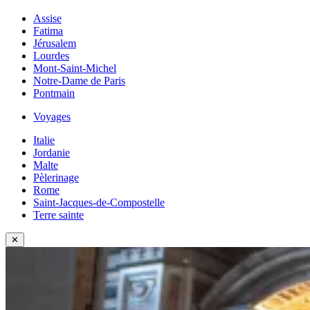
Assise
Fatima
Jérusalem
Lourdes
Mont-Saint-Michel
Notre-Dame de Paris
Pontmain
Voyages
Italie
Jordanie
Malte
Pèlerinage
Rome
Saint-Jacques-de-Compostelle
Terre sainte
✕