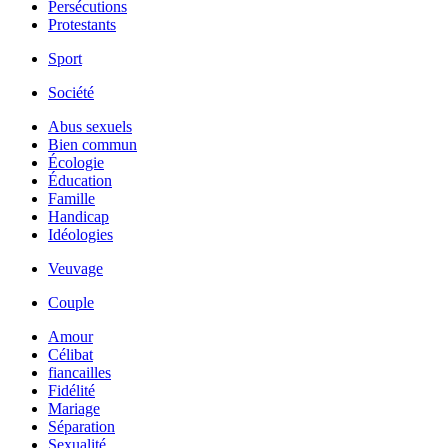
Persécutions
Protestants
Sport
Société
Abus sexuels
Bien commun
Écologie
Éducation
Famille
Handicap
Idéologies
Veuvage
Couple
Amour
Célibat
fiancailles
Fidélité
Mariage
Séparation
Sexualité