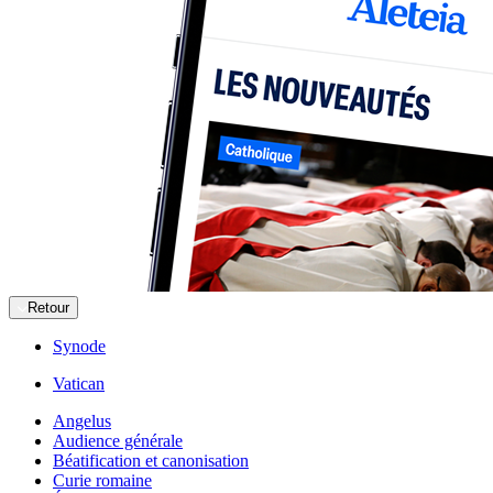
Retour
Synode
Vatican
Angelus
Audience générale
Béatification et canonisation
Curie romaine