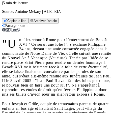
|
5
min de lecture
Source:
Antoine Mekary | ALETEIA
Copier le lien
Archiver l'article
Partager sur
:
"U
n aller-retour à Rome pour l’enterrement de Benoît
XVI ? Ce serait une folie !", s’exclame Philippine,
24 ans, devant une amie consacrée engagée dans la
communauté de Notre-Dame de Vie, où elle suivait une retraite
du Nouvel An à Venasque (Vaucluse). Tentée par l’idée de se
rendre place Saint-Pierre pour rendre un dernier hommage à
Benoît XVI mais hésitante face à la folie de cette éventualité,
elle se laisse finalement convaincre par les paroles de son
amie, qui s’était elle-même rendue aux funérailles de Jean Paul
II le 8 avril 2005 : "Jean Paul II avait fait des folies pour nous,
je pouvais bien en faire une pour lui !". Ne s’apprêtant à
reprendre ses études de droit qu’en février, Philippine a donc
pris ses billets d’avion pour un aller-retour express à Rome.
Pour Joseph et Odile, couple de trentenaires parents de quatre
enfants en bas âge et habitant Saint-Lager, petit village du
Beaujolais, la question de se rendre aux obsèques de Benoît