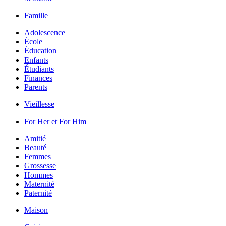
Famille
Adolescence
École
Éducation
Enfants
Étudiants
Finances
Parents
Vieillesse
For Her et For Him
Amitié
Beauté
Femmes
Grossesse
Hommes
Maternité
Paternité
Maison