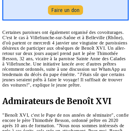
Faire un don
Certaines paroisses ont également organisé des covoiturages.
C'est le cas à Villefranche-sur-Saône et à Belleville (Rhône),
d'où partent ce mercredi 4 janvier une vingtaine de paroissiens
désireux de participer aux obsèques de Benoît XVI. Un aller-
retour sur deux jours auquel prend part le père Thimothée
Besson, 32 ans, vicaire à la paroisse Sainte Anne des Calades
à Villefranche. Une initiative lancée avec d'autres prêtres
récemment ordonnés, suite à une discussion sur WhatsApp au
lendemain du décès du pape émérite. "J'étais sûr que certains
jeunes seraient prêts à faire le voyage! Il suffisait de trouver
des voitures!", explique le jeune prêtre.
Admirateur
s de Benoît XVI
"Benoît XVI, c'est le Pape de nos années de séminaire", confie
encore le père Thimothée Besson, ordonné prêtre en 2020
après 10 ans de formation. "Nous nous sommes intéressés de
près à ses écrits, cela crée un attachement. Pour moi, Benoît