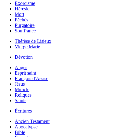
Exorcisme
Hérésie
Mort
Péchés
Purgatoire
Souffrance
Thérèse de Lisieux
Vierge Marie
Dévotion
Anges
Esprit saint
François d'Assise
Jésus
Miracle
Reliques
Saints
Écritures
Ancien Testament
Apocalypse
Bible