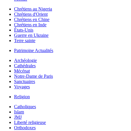
Chrétiens au Nigeria
Chrétiens d'Orient
Chrétiens en Chine
Chrétiens en Inde
États-Unis
Guerre en Ukraine
Terre sainte
Patrimoine Actualités
Archéologie
Cathédrales
Mécénat
Notre-Dame de Paris
Sanctuaires
Voyages
Religion
Catholiques
Islam
JMJ
Liberté religieuse
Orthodoxes