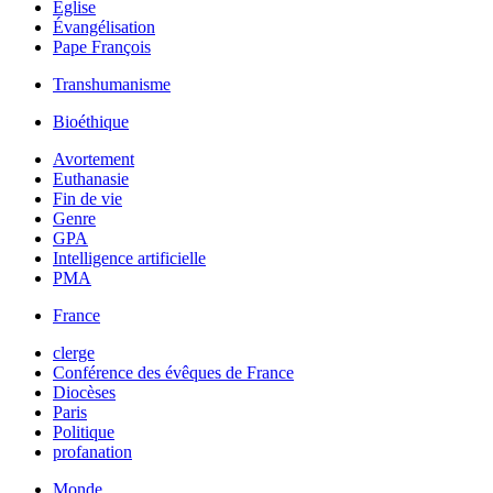
Église
Évangélisation
Pape François
Transhumanisme
Bioéthique
Avortement
Euthanasie
Fin de vie
Genre
GPA
Intelligence artificielle
PMA
France
clerge
Conférence des évêques de France
Diocèses
Paris
Politique
profanation
Monde