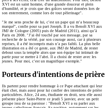
XVI est un saint homme, d'une grande douceur et plein
d'humilité, et je crois que des grâces seront données lors de
son enterrement, comme lors de tout pèlerinage".
"Je me sens proche de lui, c’est un pape qui m’a beaucoup
marqué", confie pour sa part Joseph. Il a vu Benoît XVI aux
JMJ de Cologne (2005) puis de Madrid (2011), ainsi qu’à
Paris en 2008. "J’ai été touché par son message, par sa
recherche de la vérité, par son courage aussi, car à plusieurs
reprises, il a été incompris mais n’a pas faibli. La plus belle
illustration en a été ce geste, aux JMJ de Madrid, de rester
debout sous la tempête alors que son équipe lui intimait de
partir pour se mettre à l’abri. Il a choisi de rester avec les
jeunes. Pour moi, c’est un magnifique exemple."
Porteurs d'intentions de prière
Ils partent pour rendre hommage à ce Pape attachant qui leur
était cher, mais aussi pour lui confier des intentions de prière
particulières. Alice, 24 ans, étudiante en droit, sera elle aussi
présente place Saint-Pierre ce jeudi 5 janvier, avec un petit
groupe issu de sa paroisse : "Benoît XVI a su parler aux
jeunes catholiques français. Sa position, notamment sur les