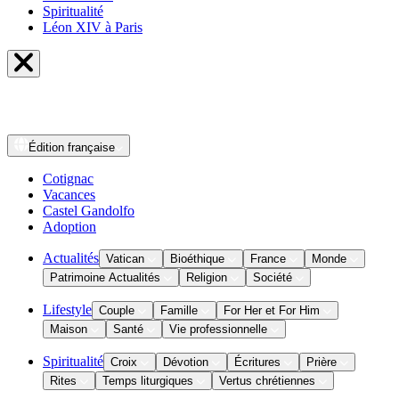
Spiritualité
Léon XIV à Paris
Édition
française
Cotignac
Vacances
Castel Gandolfo
Adoption
Actualités
Vatican
Bioéthique
France
Monde
Patrimoine Actualités
Religion
Société
Lifestyle
Couple
Famille
For Her et For Him
Maison
Santé
Vie professionnelle
Spiritualité
Croix
Dévotion
Écritures
Prière
Rites
Temps liturgiques
Vertus chrétiennes