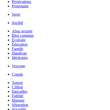
Persécutions
Protestants
Sport
Société
Abus sexuels
Bien commun
Écologie
Éducation
Famille
Handicap
Idéologies
Veuvage
Couple
Amour
Célibat
fiancailles
Fidélité
Mariage
Séparation
Sexualité