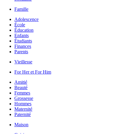
Famille
Adolescence
École
Éducation
Enfants
Étudiants
Finances
Parents
Vieillesse
For Her et For Him
Amitié
Beauté
Femmes
Grossesse
Hommes
Maternité
Paternité
Maison