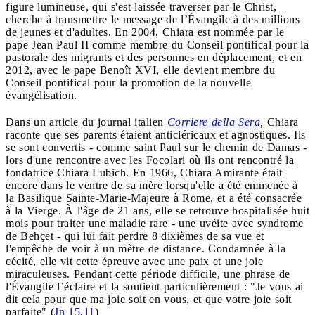
figure lumineuse, qui s'est laissée traverser par le Christ,
cherche à transmettre le message de l’Évangile à des millions
de jeunes et d'adultes. En 2004, Chiara est nommée par le
pape Jean Paul II comme membre du Conseil pontifical pour la
pastorale des migrants et des personnes en déplacement, et en
2012, avec le pape Benoît XVI, elle devient membre du
Conseil pontifical pour la promotion de la nouvelle
évangélisation.
Dans un article du journal italien
Corriere della Sera
,
Chiara
raconte que ses parents étaient anticléricaux et agnostiques. Ils
se sont convertis - comme saint Paul sur le chemin de Damas -
lors d'une rencontre avec les Focolari où ils ont rencontré la
fondatrice Chiara Lubich. En 1966, Chiara Amirante était
encore dans le ventre de sa mère lorsqu'elle a été emmenée à
la Basilique Sainte-Marie-Majeure à Rome, et a été consacrée
à la Vierge. À l'âge de 21 ans, elle se retrouve hospitalisée huit
mois pour traiter une maladie rare - une uvéite avec syndrome
de Behçet - qui lui fait perdre 8 dixièmes de sa vue et
l'empêche de voir à un mètre de distance. Condamnée à la
cécité, elle vit cette épreuve avec une paix et une joie
miraculeuses. Pendant cette période difficile, une phrase de
l'Évangile l’éclaire et la soutient particulièrement : "Je vous ai
dit cela pour que ma joie soit en vous, et que votre joie soit
parfaite" (
Jn 15,11
)