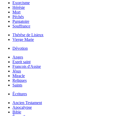
Exorcisme
Hérésie
Mort
Péchés
Purgatoire
Souffrance
Thérèse de Lisieux
Vierge Marie
Dévotion
Anges
Esprit saint
François d'Assise
Jésus
Miracle
Reliques
Saints
Écritures
Ancien Testament
Apocalypse
Bible