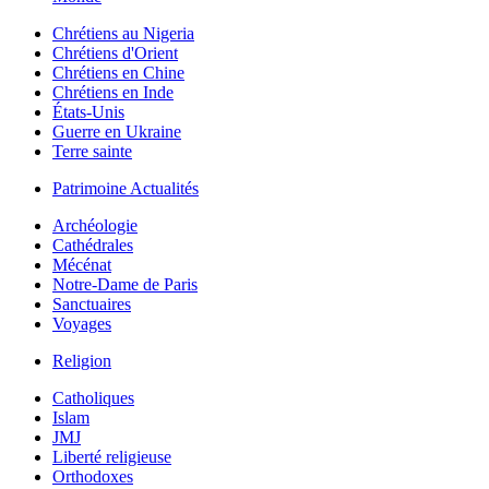
Chrétiens au Nigeria
Chrétiens d'Orient
Chrétiens en Chine
Chrétiens en Inde
États-Unis
Guerre en Ukraine
Terre sainte
Patrimoine Actualités
Archéologie
Cathédrales
Mécénat
Notre-Dame de Paris
Sanctuaires
Voyages
Religion
Catholiques
Islam
JMJ
Liberté religieuse
Orthodoxes