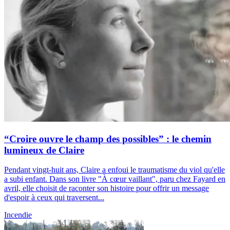
“Croire ouvre le champ des possibles” : le chemin
lumineux de Claire
Pendant vingt-huit ans, Claire a enfoui le traumatisme du viol qu'elle
a subi enfant. Dans son livre "À cœur vaillant", paru chez Fayard en
avril, elle choisit de raconter son histoire pour offrir un message
d'espoir à ceux qui traversent...
Incendie