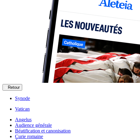
Retour
Synode
Vatican
Angelus
Audience générale
Béatification et canonisation
Curie romaine