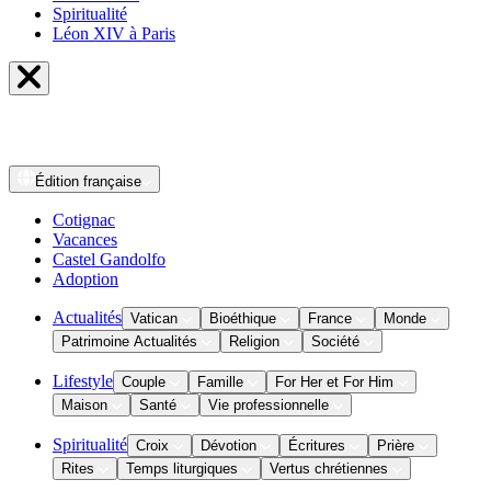
Spiritualité
Léon XIV à Paris
Édition
française
Cotignac
Vacances
Castel Gandolfo
Adoption
Actualités
Vatican
Bioéthique
France
Monde
Patrimoine Actualités
Religion
Société
Lifestyle
Couple
Famille
For Her et For Him
Maison
Santé
Vie professionnelle
Spiritualité
Croix
Dévotion
Écritures
Prière
Rites
Temps liturgiques
Vertus chrétiennes