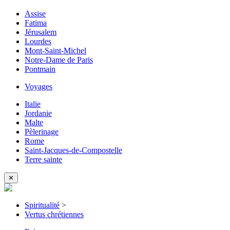
Assise
Fatima
Jérusalem
Lourdes
Mont-Saint-Michel
Notre-Dame de Paris
Pontmain
Voyages
Italie
Jordanie
Malte
Pèlerinage
Rome
Saint-Jacques-de-Compostelle
Terre sainte
✕
Spiritualité
>
Vertus chrétiennes