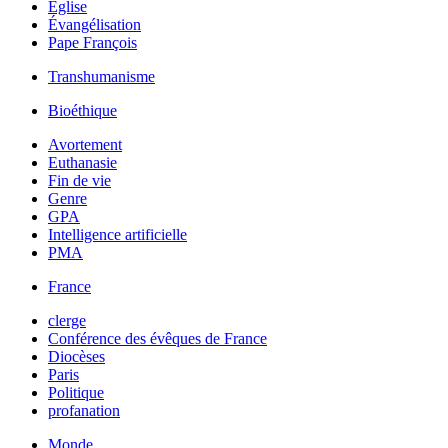
Église
Évangélisation
Pape François
Transhumanisme
Bioéthique
Avortement
Euthanasie
Fin de vie
Genre
GPA
Intelligence artificielle
PMA
France
clerge
Conférence des évêques de France
Diocèses
Paris
Politique
profanation
Monde