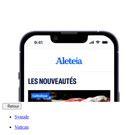
Retour
Synode
Vatican