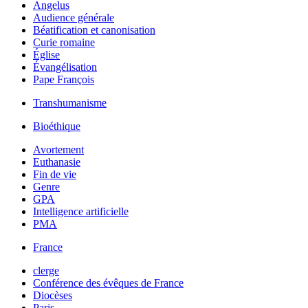
Angelus
Audience générale
Béatification et canonisation
Curie romaine
Église
Évangélisation
Pape François
Transhumanisme
Bioéthique
Avortement
Euthanasie
Fin de vie
Genre
GPA
Intelligence artificielle
PMA
France
clerge
Conférence des évêques de France
Diocèses
Paris