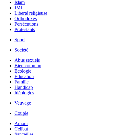
Islam
JMJ
Liberté religieuse
Orthodoxes
Persécutions
Protestants
Sport
Société
Abus sexuels
Bien commun
Écologie
Éducation
Famille
Handicap
Idéologies
Veuvage
Couple
Amour
Célibat
fiancailles