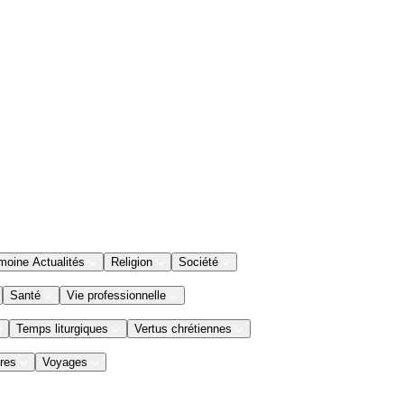
moine Actualités
Religion
Société
Santé
Vie professionnelle
Temps liturgiques
Vertus chrétiennes
res
Voyages