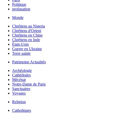
Politique
profanation
Monde
Chrétiens au Nigeria
Chrétiens d'Orient
Chrétiens en Chine
Chrétiens en Inde
États-Unis
Guerre en Ukraine
Terre sainte
Patrimoine Actualités
Archéologie
Cathédrales
Mécénat
Notre-Dame de Paris
Sanctuaires
Voyages
Religion
Catholiques