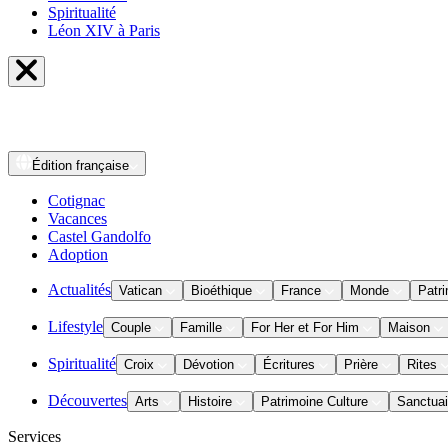
Spiritualité
Léon XIV à Paris
Édition
française
Cotignac
Vacances
Castel Gandolfo
Adoption
Actualités
Vatican
Bioéthique
France
Monde
Patri
Lifestyle
Couple
Famille
For Her et For Him
Maison
Spiritualité
Croix
Dévotion
Écritures
Prière
Rites
Découvertes
Arts
Histoire
Patrimoine Culture
Sanctuai
Services