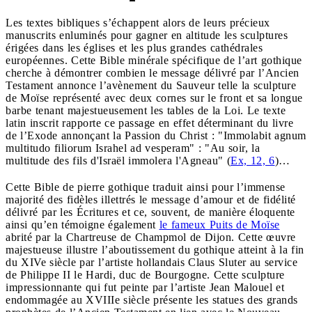
Les textes bibliques s’échappent alors de leurs précieux
manuscrits enluminés pour gagner en altitude les sculptures
érigées dans les églises et les plus grandes cathédrales
européennes. Cette Bible minérale spécifique de l’art gothique
cherche à démontrer combien le message délivré par l’Ancien
Testament annonce l’avènement du Sauveur telle la sculpture
de Moïse représenté avec deux cornes sur le front et sa longue
barbe tenant majestueusement les tables de la Loi. Le texte
latin inscrit rapporte ce passage en effet déterminant du livre
de l’Exode annonçant la Passion du Christ : "Immolabit agnum
multitudo filiorum Israhel ad vesperam" : "Au soir, la
multitude des fils d'Israël immolera l'Agneau" (
Ex, 12, 6
)…
Cette Bible de pierre gothique traduit ainsi pour l’immense
majorité des fidèles illettrés le message d’amour et de fidélité
délivré par les Écritures et ce, souvent, de manière éloquente
ainsi qu’en témoigne également
le fameux Puits de Moïse
abrité par la Chartreuse de Champmol de Dijon. Cette œuvre
majestueuse illustre l’aboutissement du gothique atteint à la fin
du XIVe siècle par l’artiste hollandais Claus Sluter au service
de Philippe II le Hardi, duc de Bourgogne. Cette sculpture
impressionnante qui fut peinte par l’artiste Jean Malouel et
endommagée au XVIIIe siècle présente les statues des grands