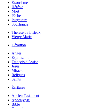
Exorcisme
Hérésie
Mort
Péchés
Purgatoire
Souffrance
Thérèse de Lisieux
Vierge Marie
Dévotion
Anges
Esprit saint
François d'Assise
Jésus
Miracle
Reliques
Saints
Écritures
Ancien Testament
Apocalypse
Bible