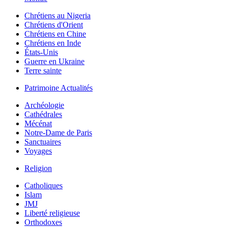
Chrétiens au Nigeria
Chrétiens d'Orient
Chrétiens en Chine
Chrétiens en Inde
États-Unis
Guerre en Ukraine
Terre sainte
Patrimoine Actualités
Archéologie
Cathédrales
Mécénat
Notre-Dame de Paris
Sanctuaires
Voyages
Religion
Catholiques
Islam
JMJ
Liberté religieuse
Orthodoxes