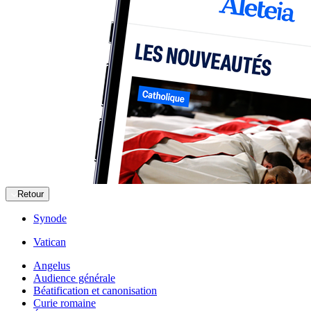
Retour
Synode
Vatican
Angelus
Audience générale
Béatification et canonisation
Curie romaine