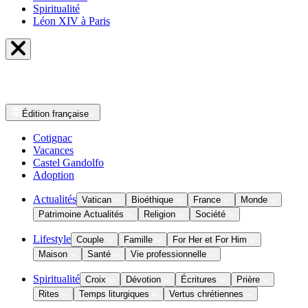
Spiritualité
Léon XIV à Paris
Édition
française
Cotignac
Vacances
Castel Gandolfo
Adoption
Actualités
Vatican
Bioéthique
France
Monde
Patrimoine Actualités
Religion
Société
Lifestyle
Couple
Famille
For Her et For Him
Maison
Santé
Vie professionnelle
Spiritualité
Croix
Dévotion
Écritures
Prière
Rites
Temps liturgiques
Vertus chrétiennes