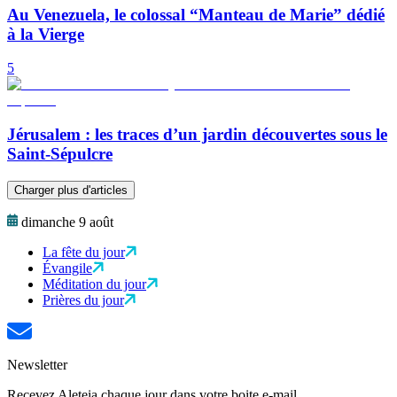
Au Venezuela, le colossal “Manteau de Marie” dédié
à la Vierge
5
Jérusalem : les traces d’un jardin découvertes sous le
Saint-Sépulcre
Charger plus d'articles
dimanche 9 août
La fête du jour
Évangile
Méditation du jour
Prières du jour
Newsletter
Recevez Aleteia chaque jour dans votre boite e-mail.