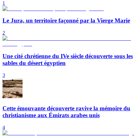
1
Le Jura, un territoire façonné par la Vierge Marie
2
Une cité chrétienne du IVe siècle découverte sous les
sables du désert égyptien
3
Cette émouvante découverte ravive la mémoire du
christianisme aux Émirats arabes unis
4