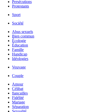
Persécutions
Protestants
Sport
Société
Abus sexuels
Bien commun
Écologie
Éducation
Famille
Handicap
Idéologies
Veuvage
Couple
Amour
Célibat
fiancailles
Fidélité
Mariage
Séparation
Sexualité