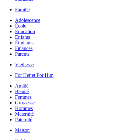
Famille
Adolescence
École
Éducation
Enfants
Étudiants
Finances
Parents
Vieillesse
For Her et For Him
Amitié
Beauté
Femmes
Grossesse
Hommes
Maternité
Paternité
Maison