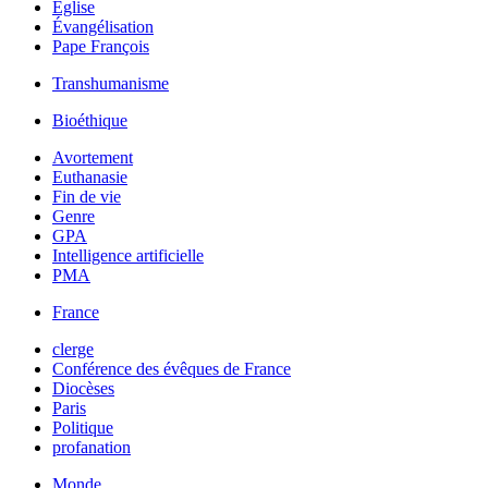
Église
Évangélisation
Pape François
Transhumanisme
Bioéthique
Avortement
Euthanasie
Fin de vie
Genre
GPA
Intelligence artificielle
PMA
France
clerge
Conférence des évêques de France
Diocèses
Paris
Politique
profanation
Monde