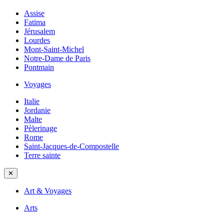
Assise
Fatima
Jérusalem
Lourdes
Mont-Saint-Michel
Notre-Dame de Paris
Pontmain
Voyages
Italie
Jordanie
Malte
Pèlerinage
Rome
Saint-Jacques-de-Compostelle
Terre sainte
✕
Art & Voyages
Arts