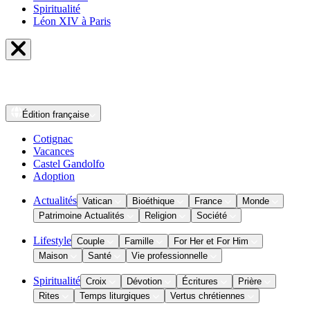
Spiritualité
Léon XIV à Paris
Édition
française
Cotignac
Vacances
Castel Gandolfo
Adoption
Actualités
Vatican
Bioéthique
France
Monde
Patrimoine Actualités
Religion
Société
Lifestyle
Couple
Famille
For Her et For Him
Maison
Santé
Vie professionnelle
Spiritualité
Croix
Dévotion
Écritures
Prière
Rites
Temps liturgiques
Vertus chrétiennes