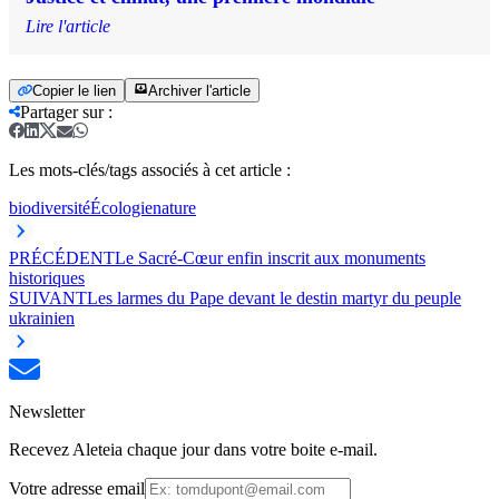
Lire l'article
Copier le lien
Archiver l'article
Partager sur
:
Les mots-clés/tags associés à cet article :
biodiversité
Écologie
nature
PRÉCÉDENT
Le Sacré-Cœur enfin inscrit aux monuments
historiques
SUIVANT
Les larmes du Pape devant le destin martyr du peuple
ukrainien
Newsletter
Recevez Aleteia chaque jour dans votre boite e-mail.
Votre adresse email