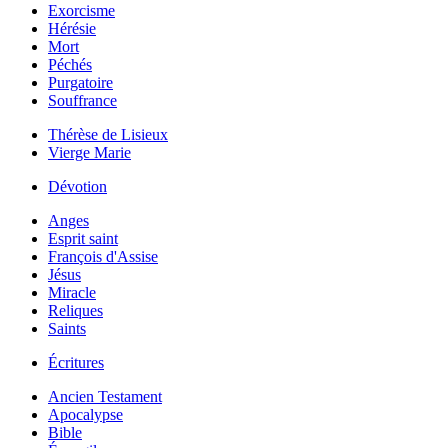
Exorcisme
Hérésie
Mort
Péchés
Purgatoire
Souffrance
Thérèse de Lisieux
Vierge Marie
Dévotion
Anges
Esprit saint
François d'Assise
Jésus
Miracle
Reliques
Saints
Écritures
Ancien Testament
Apocalypse
Bible