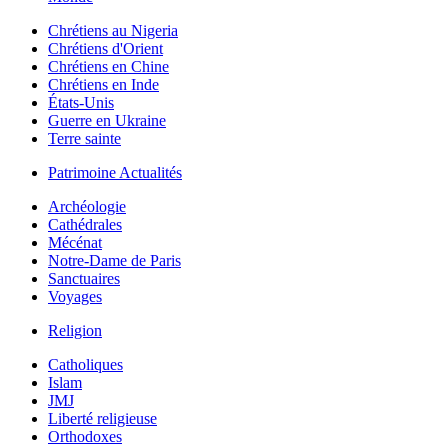
Chrétiens au Nigeria
Chrétiens d'Orient
Chrétiens en Chine
Chrétiens en Inde
États-Unis
Guerre en Ukraine
Terre sainte
Patrimoine Actualités
Archéologie
Cathédrales
Mécénat
Notre-Dame de Paris
Sanctuaires
Voyages
Religion
Catholiques
Islam
JMJ
Liberté religieuse
Orthodoxes