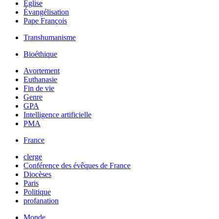
Église
Évangélisation
Pape François
Transhumanisme
Bioéthique
Avortement
Euthanasie
Fin de vie
Genre
GPA
Intelligence artificielle
PMA
France
clerge
Conférence des évêques de France
Diocèses
Paris
Politique
profanation
Monde