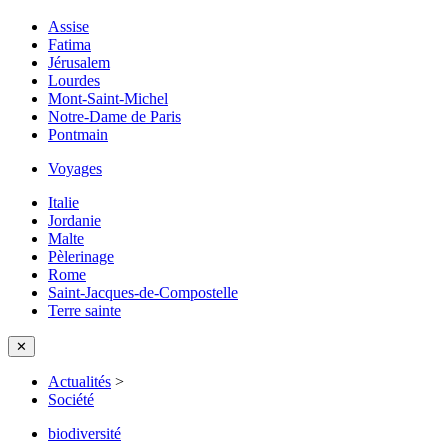
Assise
Fatima
Jérusalem
Lourdes
Mont-Saint-Michel
Notre-Dame de Paris
Pontmain
Voyages
Italie
Jordanie
Malte
Pèlerinage
Rome
Saint-Jacques-de-Compostelle
Terre sainte
✕
Actualités
>
Société
biodiversité