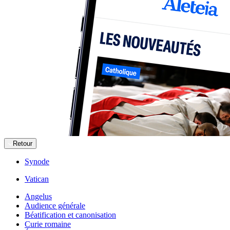
Retour
Synode
Vatican
Angelus
Audience générale
Béatification et canonisation
Curie romaine