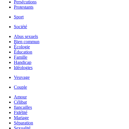
Persécutions
Protestants
Sport
Société
Abus sexuels
Bien commun
Écologie
Éducation
Famille
Handicap
Idéologies
Veuvage
Couple
Amour
Célibat
fiancailles
Fidélité
Mariage
Séparation
Sexualité