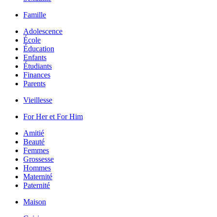
Famille
Adolescence
École
Éducation
Enfants
Étudiants
Finances
Parents
Vieillesse
For Her et For Him
Amitié
Beauté
Femmes
Grossesse
Hommes
Maternité
Paternité
Maison