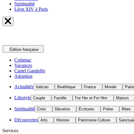
Spiritualité
Léon XIV à Paris
Édition
française
Cotignac
Vacances
Castel Gandolfo
Adoption
Actualités
Vatican
Bioéthique
France
Monde
Patri
Lifestyle
Couple
Famille
For Her et For Him
Maison
Spiritualité
Croix
Dévotion
Écritures
Prière
Rites
Découvertes
Arts
Histoire
Patrimoine Culture
Sanctuai
Services