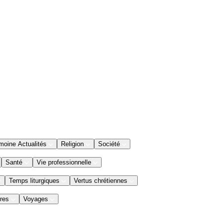
moine Actualités
Religion
Société
Santé
Vie professionnelle
Temps liturgiques
Vertus chrétiennes
res
Voyages