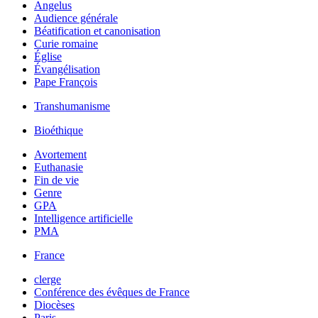
Angelus
Audience générale
Béatification et canonisation
Curie romaine
Église
Évangélisation
Pape François
Transhumanisme
Bioéthique
Avortement
Euthanasie
Fin de vie
Genre
GPA
Intelligence artificielle
PMA
France
clerge
Conférence des évêques de France
Diocèses
Paris