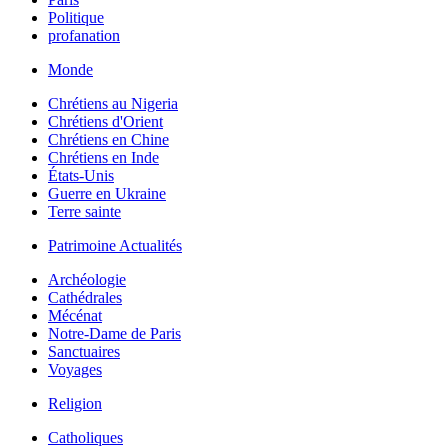
Politique
profanation
Monde
Chrétiens au Nigeria
Chrétiens d'Orient
Chrétiens en Chine
Chrétiens en Inde
États-Unis
Guerre en Ukraine
Terre sainte
Patrimoine Actualités
Archéologie
Cathédrales
Mécénat
Notre-Dame de Paris
Sanctuaires
Voyages
Religion
Catholiques