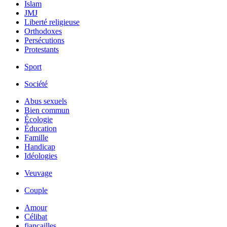
Islam
JMJ
Liberté religieuse
Orthodoxes
Persécutions
Protestants
Sport
Société
Abus sexuels
Bien commun
Écologie
Éducation
Famille
Handicap
Idéologies
Veuvage
Couple
Amour
Célibat
fiancailles