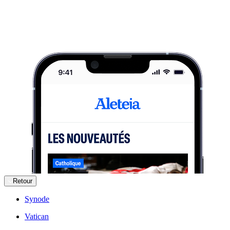
Retour
Synode
Vatican