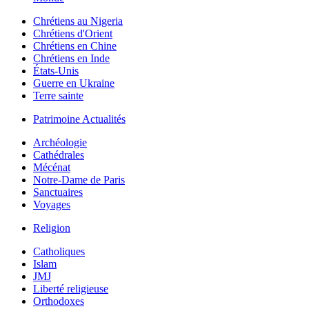
Chrétiens au Nigeria
Chrétiens d'Orient
Chrétiens en Chine
Chrétiens en Inde
États-Unis
Guerre en Ukraine
Terre sainte
Patrimoine Actualités
Archéologie
Cathédrales
Mécénat
Notre-Dame de Paris
Sanctuaires
Voyages
Religion
Catholiques
Islam
JMJ
Liberté religieuse
Orthodoxes