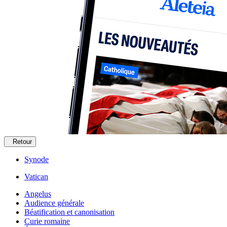
Retour
Synode
Vatican
Angelus
Audience générale
Béatification et canonisation
Curie romaine