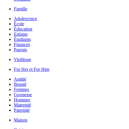
Famille
Adolescence
École
Éducation
Enfants
Étudiants
Finances
Parents
Vieillesse
For Her et For Him
Amitié
Beauté
Femmes
Grossesse
Hommes
Maternité
Paternité
Maison