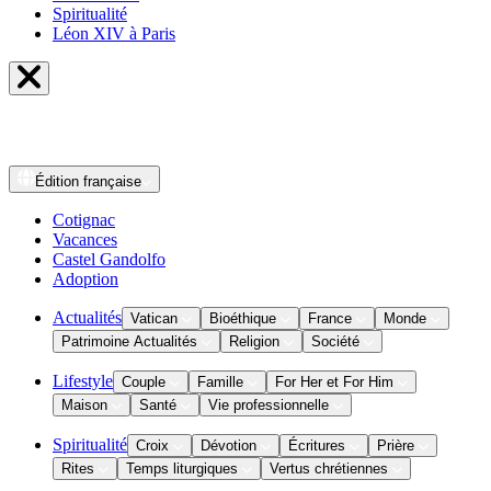
Spiritualité
Léon XIV à Paris
Édition
française
Cotignac
Vacances
Castel Gandolfo
Adoption
Actualités
Vatican
Bioéthique
France
Monde
Patrimoine Actualités
Religion
Société
Lifestyle
Couple
Famille
For Her et For Him
Maison
Santé
Vie professionnelle
Spiritualité
Croix
Dévotion
Écritures
Prière
Rites
Temps liturgiques
Vertus chrétiennes