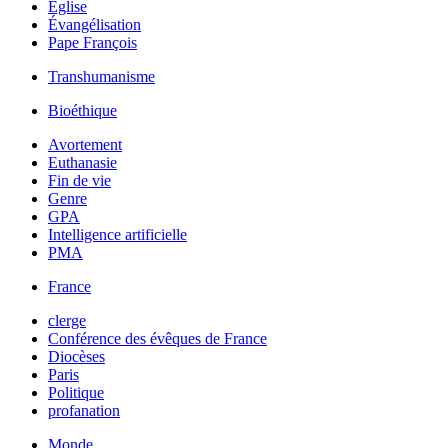
Église
Évangélisation
Pape François
Transhumanisme
Bioéthique
Avortement
Euthanasie
Fin de vie
Genre
GPA
Intelligence artificielle
PMA
France
clerge
Conférence des évêques de France
Diocèses
Paris
Politique
profanation
Monde