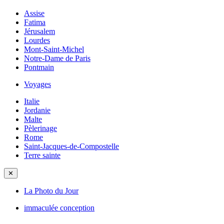
Assise
Fatima
Jérusalem
Lourdes
Mont-Saint-Michel
Notre-Dame de Paris
Pontmain
Voyages
Italie
Jordanie
Malte
Pèlerinage
Rome
Saint-Jacques-de-Compostelle
Terre sainte
✕
La Photo du Jour
immaculée conception