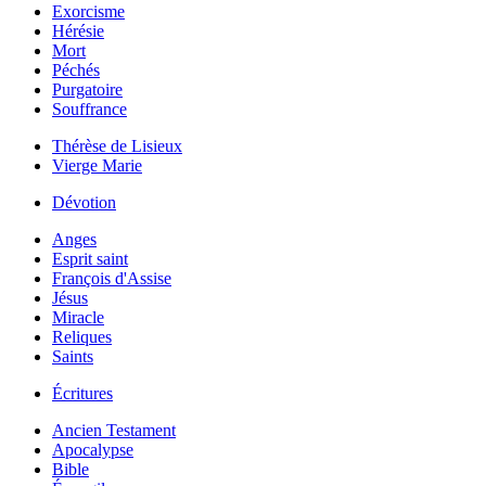
Exorcisme
Hérésie
Mort
Péchés
Purgatoire
Souffrance
Thérèse de Lisieux
Vierge Marie
Dévotion
Anges
Esprit saint
François d'Assise
Jésus
Miracle
Reliques
Saints
Écritures
Ancien Testament
Apocalypse
Bible