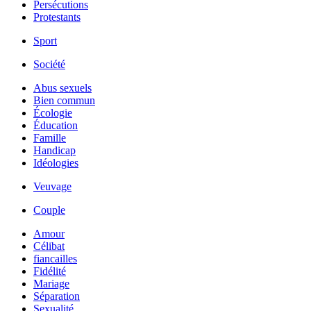
Persécutions
Protestants
Sport
Société
Abus sexuels
Bien commun
Écologie
Éducation
Famille
Handicap
Idéologies
Veuvage
Couple
Amour
Célibat
fiancailles
Fidélité
Mariage
Séparation
Sexualité