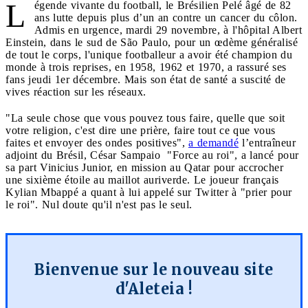
L
égende vivante du football, le Brésilien Pelé âgé de 82
ans lutte depuis plus d’un an contre un cancer du côlon.
Admis en urgence, mardi 29 novembre, à l'hôpital Albert
Einstein, dans le sud de São Paulo, pour un œdème généralisé
de tout le corps, l'unique footballeur a avoir été champion du
monde à trois reprises, en 1958, 1962 et 1970, a rassuré ses
fans jeudi 1er décembre. Mais son état de santé a suscité de
vives réaction sur les réseaux.
"La seule chose que vous pouvez tous faire, quelle que soit
votre religion, c'est dire une prière, faire tout ce que vous
faites et envoyer des ondes positives",
a demandé
l’entraîneur
adjoint du Brésil, César Sampaio "Force au roi", a lancé pour
sa part Vinicius Junior, en mission au Qatar pour accrocher
une sixième étoile au maillot auriverde. Le joueur français
Kylian Mbappé a quant à lui appelé sur Twitter à "prier pour
le roi". Nul doute qu'il n'est pas le seul.
Bienvenue sur le nouveau site
d'Aleteia !