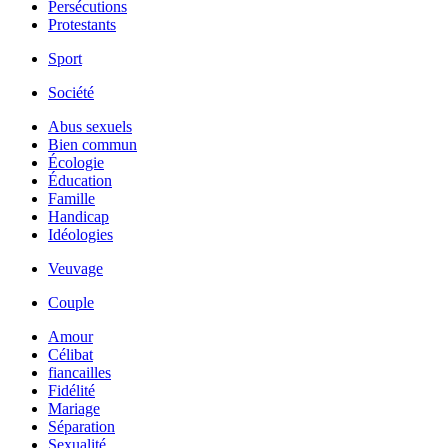
Persécutions
Protestants
Sport
Société
Abus sexuels
Bien commun
Écologie
Éducation
Famille
Handicap
Idéologies
Veuvage
Couple
Amour
Célibat
fiancailles
Fidélité
Mariage
Séparation
Sexualité