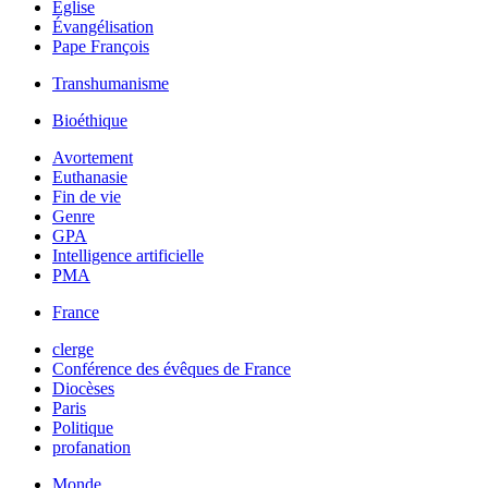
Église
Évangélisation
Pape François
Transhumanisme
Bioéthique
Avortement
Euthanasie
Fin de vie
Genre
GPA
Intelligence artificielle
PMA
France
clerge
Conférence des évêques de France
Diocèses
Paris
Politique
profanation
Monde