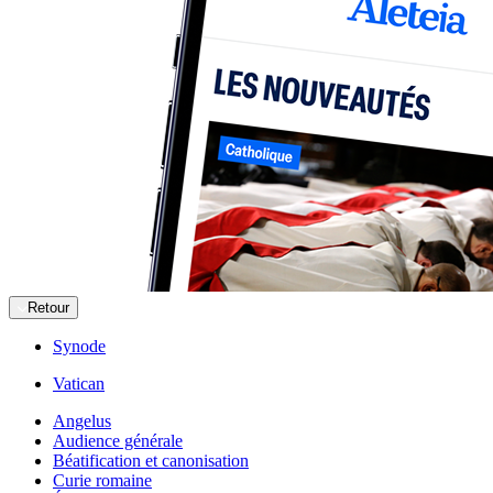
Retour
Synode
Vatican
Angelus
Audience générale
Béatification et canonisation
Curie romaine