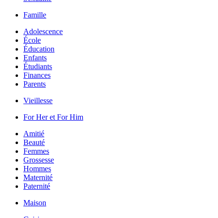
Famille
Adolescence
École
Éducation
Enfants
Étudiants
Finances
Parents
Vieillesse
For Her et For Him
Amitié
Beauté
Femmes
Grossesse
Hommes
Maternité
Paternité
Maison