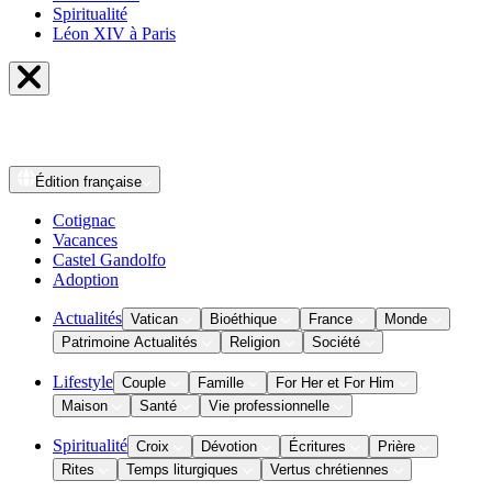
Spiritualité
Léon XIV à Paris
Édition
française
Cotignac
Vacances
Castel Gandolfo
Adoption
Actualités
Vatican
Bioéthique
France
Monde
Patrimoine Actualités
Religion
Société
Lifestyle
Couple
Famille
For Her et For Him
Maison
Santé
Vie professionnelle
Spiritualité
Croix
Dévotion
Écritures
Prière
Rites
Temps liturgiques
Vertus chrétiennes