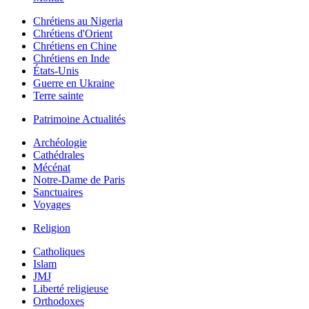
Chrétiens au Nigeria
Chrétiens d'Orient
Chrétiens en Chine
Chrétiens en Inde
États-Unis
Guerre en Ukraine
Terre sainte
Patrimoine Actualités
Archéologie
Cathédrales
Mécénat
Notre-Dame de Paris
Sanctuaires
Voyages
Religion
Catholiques
Islam
JMJ
Liberté religieuse
Orthodoxes