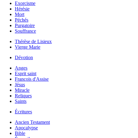
Exorcisme
Hérésie
Mort
Péchés
Purgatoire
Souffrance
Thérèse de Lisieux
Vierge Marie
Dévotion
Anges
Esprit saint
François d'Assise
Jésus
Miracle
Reliques
Saints
Écritures
Ancien Testament
Apocalypse
Bible