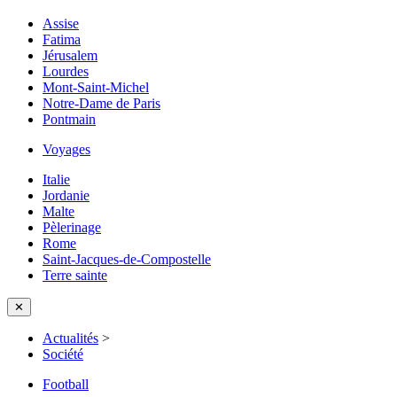
Assise
Fatima
Jérusalem
Lourdes
Mont-Saint-Michel
Notre-Dame de Paris
Pontmain
Voyages
Italie
Jordanie
Malte
Pèlerinage
Rome
Saint-Jacques-de-Compostelle
Terre sainte
✕
Actualités
>
Société
Football