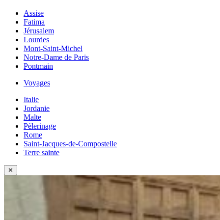
Assise
Fatima
Jérusalem
Lourdes
Mont-Saint-Michel
Notre-Dame de Paris
Pontmain
Voyages
Italie
Jordanie
Malte
Pèlerinage
Rome
Saint-Jacques-de-Compostelle
Terre sainte
✕