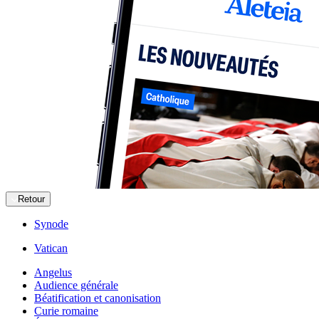
Retour
Synode
Vatican
Angelus
Audience générale
Béatification et canonisation
Curie romaine