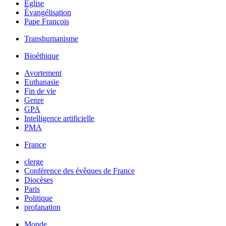
Église
Évangélisation
Pape François
Transhumanisme
Bioéthique
Avortement
Euthanasie
Fin de vie
Genre
GPA
Intelligence artificielle
PMA
France
clerge
Conférence des évêques de France
Diocèses
Paris
Politique
profanation
Monde