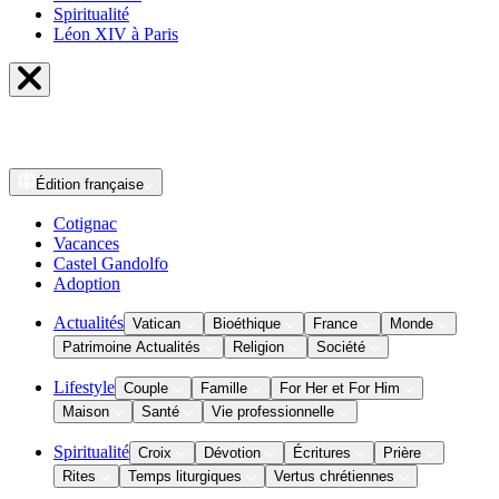
Spiritualité
Léon XIV à Paris
Édition
française
Cotignac
Vacances
Castel Gandolfo
Adoption
Actualités
Vatican
Bioéthique
France
Monde
Patrimoine Actualités
Religion
Société
Lifestyle
Couple
Famille
For Her et For Him
Maison
Santé
Vie professionnelle
Spiritualité
Croix
Dévotion
Écritures
Prière
Rites
Temps liturgiques
Vertus chrétiennes