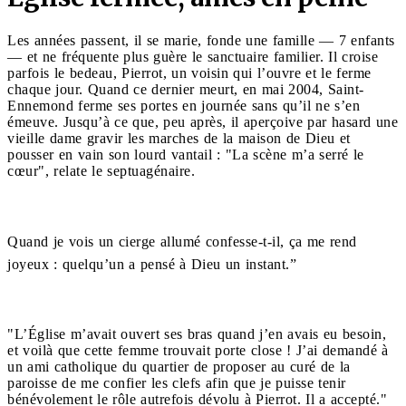
Les années passent, il se marie, fonde une famille — 7 enfants
— et ne fréquente plus guère le sanctuaire familier. Il croise
parfois le bedeau, Pierrot, un voisin qui l’ouvre et le ferme
chaque jour. Quand ce dernier meurt, en mai 2004, Saint-
Ennemond ferme ses portes en journée sans qu’il ne s’en
émeuve. Jusqu’à ce que, peu après, il aperçoive par hasard une
vieille dame gravir les marches de la maison de Dieu et
pousser en vain son lourd vantail : "La scène m’a serré le
cœur", relate le septuagénaire.
Quand je vois un cierge allumé confesse-t-il, ça me rend
joyeux : quelqu’un a pensé à Dieu un instant.”
"L’Église m’avait ouvert ses bras quand j’en avais eu besoin,
et voilà que cette femme trouvait porte close ! J’ai demandé à
un ami catholique du quartier de proposer au curé de la
paroisse de me confier les clefs afin que je puisse tenir
bénévolement le rôle autrefois dévolu à Pierrot. Il a accepté."