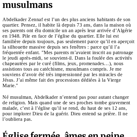
musulmans
Abdelkader Zennaf est l’un des plus anciens habitants de son
quartier. Pensez, il habite là depuis 73 ans, dans la maison où
ses parents ont élu domicile un an après leur arrivée d’Algérie
en 1948. Pile en face de l’église du quartier. Elle lui est
familière depuis toujours, pas seulement parce qu’il en aperçoit
la silhouette massive depuis ses fenêtres : parce qu’il l’a
fréquentée enfant. "Mes parents m’avaient inscrit au patronage
le jeudi après-midi, se souvient-il. Dans la foulée des activités
chapeautées par le curé (films, jeux, promenades…), nous
assistions tous au catéchisme, musulmans compris. Je me
souviens d’avoir été très impressionné par les miracles de
Jésus. J’ai même fait des processions dédiées à la Vierge
Marie."
Né musulman, Abdelkader n’entend pas pour autant changer
de religion. Mais quand une de ses proches tombe gravement
malade, c’est à l’église qu’il se rend, du haut de ses 12 ans,
pour implorer Dieu de la guérir. Dieu entend sa prière. Il ne
l’oubliera pas.
Église fermée, âmes en peine