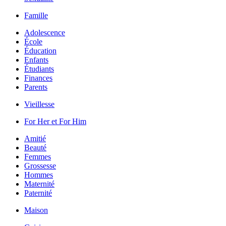
Famille
Adolescence
École
Éducation
Enfants
Étudiants
Finances
Parents
Vieillesse
For Her et For Him
Amitié
Beauté
Femmes
Grossesse
Hommes
Maternité
Paternité
Maison