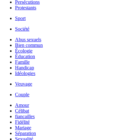
Persécutions
Protestants
Sport
Société
Abus sexuels
Bien commun
Écologie
Éducation
Famille
Handicap
Idéologies
Veuvage
Couple
Amour
Célibat
fiancailles
Fidélité
Mariage
Séparation
Sexualité