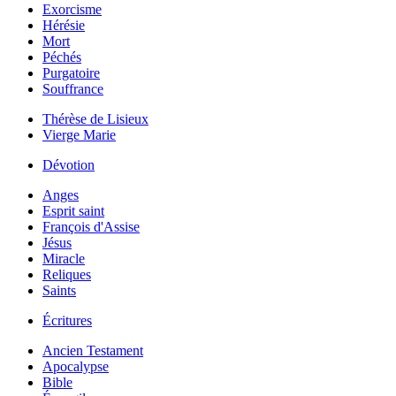
Exorcisme
Hérésie
Mort
Péchés
Purgatoire
Souffrance
Thérèse de Lisieux
Vierge Marie
Dévotion
Anges
Esprit saint
François d'Assise
Jésus
Miracle
Reliques
Saints
Écritures
Ancien Testament
Apocalypse
Bible