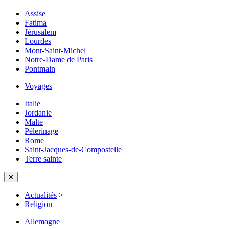
Assise
Fatima
Jérusalem
Lourdes
Mont-Saint-Michel
Notre-Dame de Paris
Pontmain
Voyages
Italie
Jordanie
Malte
Pèlerinage
Rome
Saint-Jacques-de-Compostelle
Terre sainte
✕
Actualités
>
Religion
Allemagne