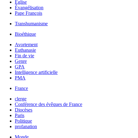
Église
Évangélisation
Pape François
Transhumanisme
Bioéthique
Avortement
Euthanasie
Fin de vie
Genre
GPA
Intelligence artificielle
PMA
France
clerge
Conférence des évêques de France
Diocèses
Paris
Politique
profanation
Monde