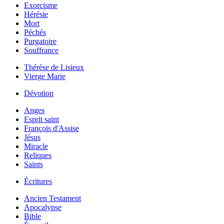
Exorcisme
Hérésie
Mort
Péchés
Purgatoire
Souffrance
Thérèse de Lisieux
Vierge Marie
Dévotion
Anges
Esprit saint
François d'Assise
Jésus
Miracle
Reliques
Saints
Écritures
Ancien Testament
Apocalypse
Bible