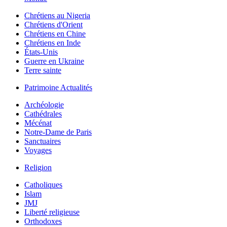
Chrétiens au Nigeria
Chrétiens d'Orient
Chrétiens en Chine
Chrétiens en Inde
États-Unis
Guerre en Ukraine
Terre sainte
Patrimoine Actualités
Archéologie
Cathédrales
Mécénat
Notre-Dame de Paris
Sanctuaires
Voyages
Religion
Catholiques
Islam
JMJ
Liberté religieuse
Orthodoxes