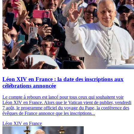
Léon XIV en France : la date des inscriptions aux
célébrations annoncée
Le compte à rebours est lancé pour tous ceux qui souhaitent voir
Léon XIV en France. Alors que le Vatican vient de publier, vendredi
7 août, le programme officiel du voyage du Pape, la conférence des
évêques de France annonce que les inscriptions...
Léon XIV en France