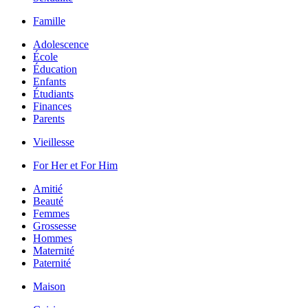
Famille
Adolescence
École
Éducation
Enfants
Étudiants
Finances
Parents
Vieillesse
For Her et For Him
Amitié
Beauté
Femmes
Grossesse
Hommes
Maternité
Paternité
Maison