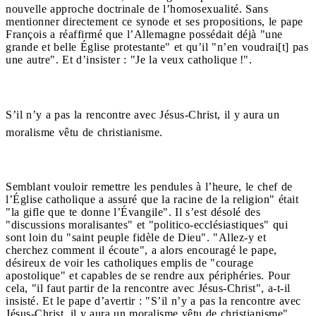
nouvelle approche doctrinale de l’homosexualité. Sans
mentionner directement ce synode et ses propositions, le pape
François a réaffirmé que l’Allemagne possédait déjà "une
grande et belle Église protestante" et qu’il "n’en voudrai[t] pas
une autre". Et d’insister : "Je la veux catholique !".
S’il n’y a pas la rencontre avec Jésus-Christ, il y aura un
moralisme vêtu de christianisme.
Semblant vouloir remettre les pendules à l’heure, le chef de
l’Église catholique a assuré que la racine de la religion" était
"la gifle que te donne l’Évangile". Il s’est désolé des
"discussions moralisantes" et "politico-ecclésiastiques" qui
sont loin du "saint peuple fidèle de Dieu". "Allez-y et
cherchez comment il écoute", a alors encouragé le pape,
désireux de voir les catholiques emplis de "courage
apostolique" et capables de se rendre aux périphéries. Pour
cela, "il faut partir de la rencontre avec Jésus-Christ", a-t-il
insisté. Et le pape d’avertir : "S’il n’y a pas la rencontre avec
Jésus-Christ, il y aura un moralisme vêtu de christianisme".