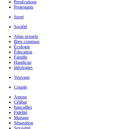
Persécutions
Protestants
Sport
Société
Abus sexuels
Bien commun
Écologie
Éducation
Famille
Handicap
Idéologies
Veuvage
Couple
Amour
Célibat
fiancailles
Fidélité
Mariage
Séparation
Sexualité