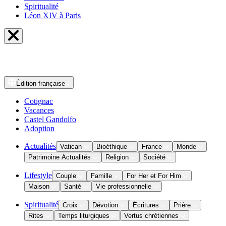
Spiritualité
Léon XIV à Paris
Édition
française
Cotignac
Vacances
Castel Gandolfo
Adoption
Actualités
Vatican
Bioéthique
France
Monde
Patrimoine Actualités
Religion
Société
Lifestyle
Couple
Famille
For Her et For Him
Maison
Santé
Vie professionnelle
Spiritualité
Croix
Dévotion
Écritures
Prière
Rites
Temps liturgiques
Vertus chrétiennes