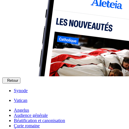
Retour
Synode
Vatican
Angelus
Audience générale
Béatification et canonisation
Curie romaine