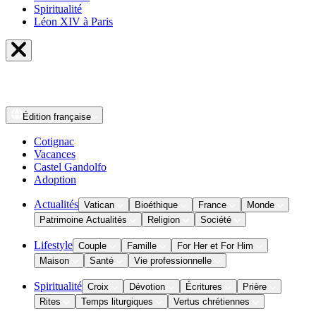
Spiritualité
Léon XIV à Paris
Édition
française
Cotignac
Vacances
Castel Gandolfo
Adoption
Actualités
Vatican
Bioéthique
France
Monde
Patrimoine Actualités
Religion
Société
Lifestyle
Couple
Famille
For Her et For Him
Maison
Santé
Vie professionnelle
Spiritualité
Croix
Dévotion
Écritures
Prière
Rites
Temps liturgiques
Vertus chrétiennes