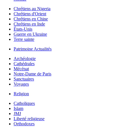
Chrétiens au Nigeria
Chrétiens d'Orient
Chrétiens en Chine
Chrétiens en Inde
États-Unis
Guerre en Ukraine
Terre sainte
Patrimoine Actualités
Archéologie
Cathédrales
Mécénat
Notre-Dame de Paris
Sanctuaires
Voyages
Religion
Catholiques
Islam
JMJ
Liberté religieuse
Orthodoxes