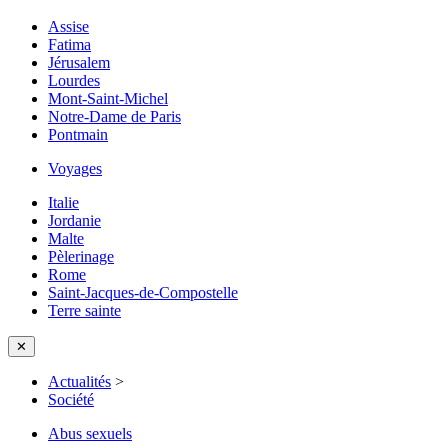
Assise
Fatima
Jérusalem
Lourdes
Mont-Saint-Michel
Notre-Dame de Paris
Pontmain
Voyages
Italie
Jordanie
Malte
Pèlerinage
Rome
Saint-Jacques-de-Compostelle
Terre sainte
✕
Actualités
>
Société
Abus sexuels