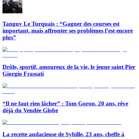
Tanguy Le Turquais : “Gagner des courses est
important, mais affronter ses problèmes l’est encore
plus”
Drôle, sportif, amoureux de la vie, le jeune saint Pier
Giorgio Frassati
“Il ne faut rien lâcher” : Tom Goron, 20 ans, rêve
déjà du Vendée Globe
La recette audacieuse de Sybille, 23 ans, cheffe à