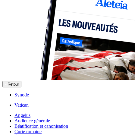
Retour
Synode
Vatican
Angelus
Audience générale
Béatification et canonisation
Curie romaine