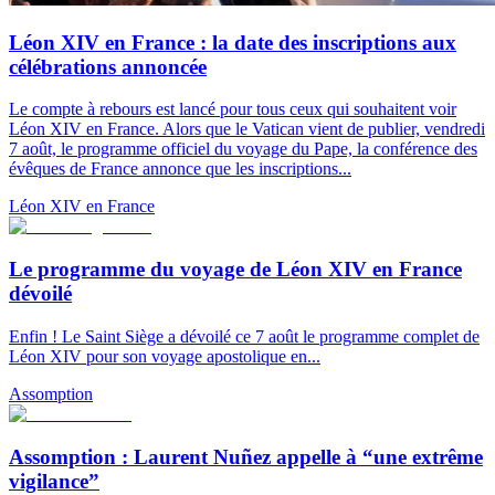
Léon XIV en France : la date des inscriptions aux
célébrations annoncée
Le compte à rebours est lancé pour tous ceux qui souhaitent voir
Léon XIV en France. Alors que le Vatican vient de publier, vendredi
7 août, le programme officiel du voyage du Pape, la conférence des
évêques de France annonce que les inscriptions...
Léon XIV en France
Le programme du voyage de Léon XIV en France
dévoilé
Enfin ! Le Saint Siège a dévoilé ce 7 août le programme complet de
Léon XIV pour son voyage apostolique en...
Assomption
Assomption : Laurent Nuñez appelle à “une extrême
vigilance”