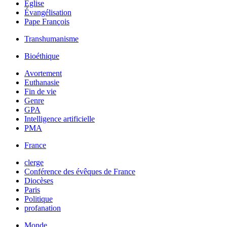
Église
Évangélisation
Pape François
Transhumanisme
Bioéthique
Avortement
Euthanasie
Fin de vie
Genre
GPA
Intelligence artificielle
PMA
France
clerge
Conférence des évêques de France
Diocèses
Paris
Politique
profanation
Monde