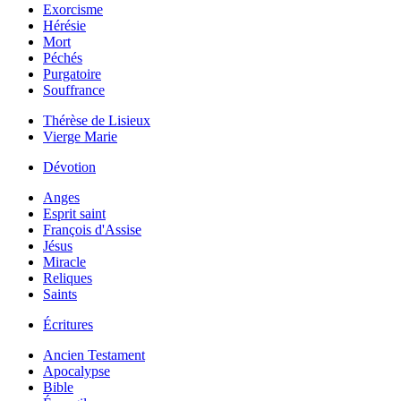
Exorcisme
Hérésie
Mort
Péchés
Purgatoire
Souffrance
Thérèse de Lisieux
Vierge Marie
Dévotion
Anges
Esprit saint
François d'Assise
Jésus
Miracle
Reliques
Saints
Écritures
Ancien Testament
Apocalypse
Bible