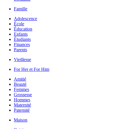
Famille
Adolescence
École
Éducation
Enfants
Étudiants
Finances
Parents
Vieillesse
For Her et For Him
Amitié
Beauté
Femmes
Grossesse
Hommes
Maternité
Paternité
Maison