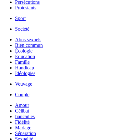
Persécutions
Protestants
Sport
Société
Abus sexuels
Bien commun
Écologie
Éducation
Famille
Handicap
Idéologies
Veuvage
Couple
Amour
Célibat
fiancailles
Fidélité
Mariage
Séparation
Sexualité