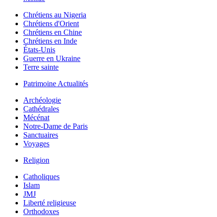
Chrétiens au Nigeria
Chrétiens d'Orient
Chrétiens en Chine
Chrétiens en Inde
États-Unis
Guerre en Ukraine
Terre sainte
Patrimoine Actualités
Archéologie
Cathédrales
Mécénat
Notre-Dame de Paris
Sanctuaires
Voyages
Religion
Catholiques
Islam
JMJ
Liberté religieuse
Orthodoxes