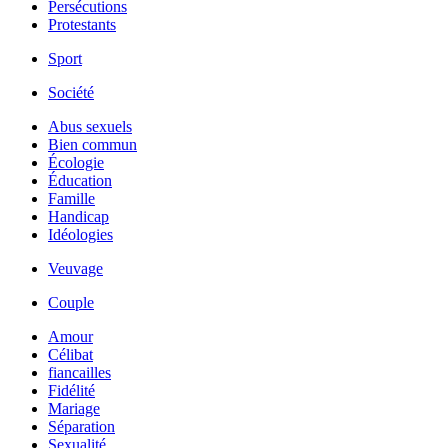
Persécutions
Protestants
Sport
Société
Abus sexuels
Bien commun
Écologie
Éducation
Famille
Handicap
Idéologies
Veuvage
Couple
Amour
Célibat
fiancailles
Fidélité
Mariage
Séparation
Sexualité