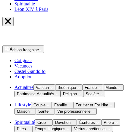
Spiritualité
Léon XIV à Paris
Édition
française
Cotignac
Vacances
Castel Gandolfo
Adoption
Actualités
Vatican
Bioéthique
France
Monde
Patrimoine Actualités
Religion
Société
Lifestyle
Couple
Famille
For Her et For Him
Maison
Santé
Vie professionnelle
Spiritualité
Croix
Dévotion
Écritures
Prière
Rites
Temps liturgiques
Vertus chrétiennes