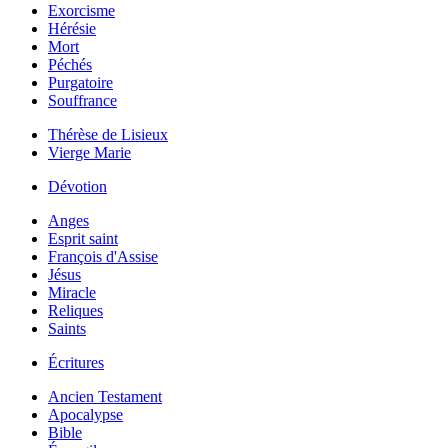
Exorcisme
Hérésie
Mort
Péchés
Purgatoire
Souffrance
Thérèse de Lisieux
Vierge Marie
Dévotion
Anges
Esprit saint
François d'Assise
Jésus
Miracle
Reliques
Saints
Écritures
Ancien Testament
Apocalypse
Bible