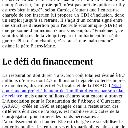
tant qu’ouvrier, "un poste qu’il n’est pas prêt de quitter car il y
est très bien intégré", selon Carole, d’autant que l’entreprise
chargée de son insertion lui propose un CDI d’inclusion, donc
un emploi jusqu’à sa retraite. Il s’agit d’un contrat signé entre
une structure d'insertion pour l'activité économique (SIAE) et
une personne d’au moins 57 ans sans emploi. "Finalement, ce
sont des blessés de la vie qui réparent un bâtiment blessé de
guerre. Plus qu’un chantier, c’est aussi une main tendue",
estime le père Pierre-Marie.
Le défi du financement
La restauration doit durer 4 ans. Son coût total est évalué à 8,7
millions d’euros, dont 4,7 millions ont déjà été collectés auprès
de donateurs, des collectivités locales et de la DRAC. L
’Etat
contribue au projet à hauteur de 1 million d’euros par son plan
de relance
, mais quatre millions d’euros sont encore à trouver.
L’Association pour la Restauration de l’Abbaye d’Ourscamp
(ARAO), créée en 1995 et engagée dans la restauration des
différents édifices de l’abbaye, est mobilisée aux côtés de la
Congrégation pour trouver les fonds nécessaires à
l’aboutissement du chantier. Elle est chargée de sensibiliser les
pouvoirs publics, les entreprises et les particuliers, ainsi que de