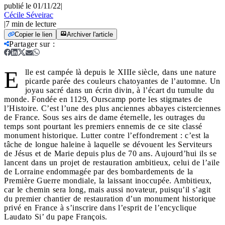
publié le 01/11/22
|
Cécile Séveirac
|
7
min de lecture
Copier le lien
Archiver l'article
Partager sur
:
E
lle est campée là depuis le XIIIe siècle, dans une nature
picarde parée des couleurs chatoyantes de l’automne. Un
joyau sacré dans un écrin divin, à l’écart du tumulte du
monde. Fondée en 1129, Ourscamp porte les stigmates de
l’Histoire. C’est l’une des plus anciennes abbayes cisterciennes
de France. Sous ses airs de dame éternelle, les outrages du
temps sont pourtant les premiers ennemis de ce site classé
monument historique. Lutter contre l’effondrement : c’est la
tâche de longue haleine à laquelle se dévouent les Serviteurs
de Jésus et de Marie depuis plus de 70 ans. Aujourd’hui ils se
lancent dans un projet de restauration ambitieux, celui de l’aile
de Lorraine endommagée par des bombardements de la
Première Guerre mondiale, la laissant inoccupée. Ambitieux,
car le chemin sera long, mais aussi novateur, puisqu’il s’agit
du premier chantier de restauration d’un monument historique
privé en France à s’inscrire dans l’esprit de l’encyclique
Laudato Si’ du pape François.