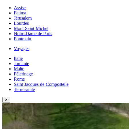
Assise
Fatima
Jérusalem
Lourdes
Mont-Saint-Michel
Notre-Dame de Paris
Pontmain
Voyages
Italie
Jordanie
Malte
Pèlerinage
Rome
Saint-Jacques-de-Compostelle
Terre sainte
✕