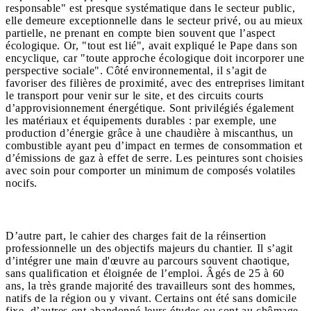
responsable" est presque systématique dans le secteur public,
elle demeure exceptionnelle dans le secteur privé, ou au mieux
partielle, ne prenant en compte bien souvent que l’aspect
écologique. Or, "tout est lié", avait expliqué le Pape dans son
encyclique, car "toute approche écologique doit incorporer une
perspective sociale". Côté environnemental, il s’agit de
favoriser des filières de proximité, avec des entreprises limitant
le transport pour venir sur le site, et des circuits courts
d’approvisionnement énergétique. Sont privilégiés également
les matériaux et équipements durables : par exemple, une
production d’énergie grâce à une chaudière à miscanthus, un
combustible ayant peu d’impact en termes de consommation et
d’émissions de gaz à effet de serre. Les peintures sont choisies
avec soin pour comporter un minimum de composés volatiles
nocifs.
D’autre part, le cahier des charges fait de la réinsertion
professionnelle un des objectifs majeurs du chantier. Il s’agit
d’intégrer une main d'œuvre au parcours souvent chaotique,
sans qualification et éloignée de l’emploi. Âgés de 25 à 60
ans, la très grande majorité des travailleurs sont des hommes,
natifs de la région ou y vivant. Certains ont été sans domicile
fixe, d’autres ont abandonné leurs études ou sont au chômage