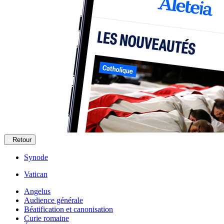
Retour
Synode
Vatican
Angelus
Audience générale
Béatification et canonisation
Curie romaine