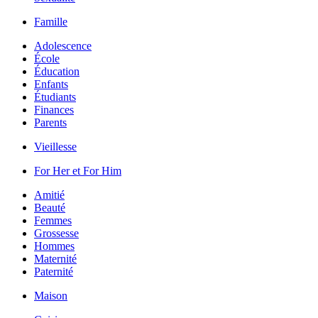
Famille
Adolescence
École
Éducation
Enfants
Étudiants
Finances
Parents
Vieillesse
For Her et For Him
Amitié
Beauté
Femmes
Grossesse
Hommes
Maternité
Paternité
Maison