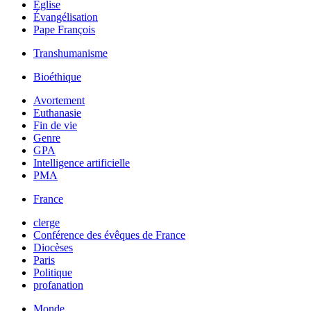
Église
Évangélisation
Pape François
Transhumanisme
Bioéthique
Avortement
Euthanasie
Fin de vie
Genre
GPA
Intelligence artificielle
PMA
France
clerge
Conférence des évêques de France
Diocèses
Paris
Politique
profanation
Monde