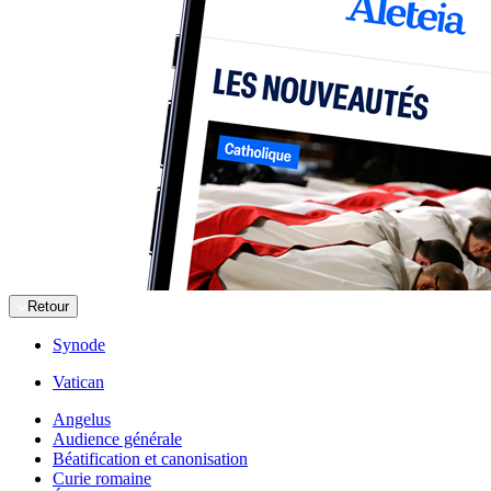
Retour
Synode
Vatican
Angelus
Audience générale
Béatification et canonisation
Curie romaine