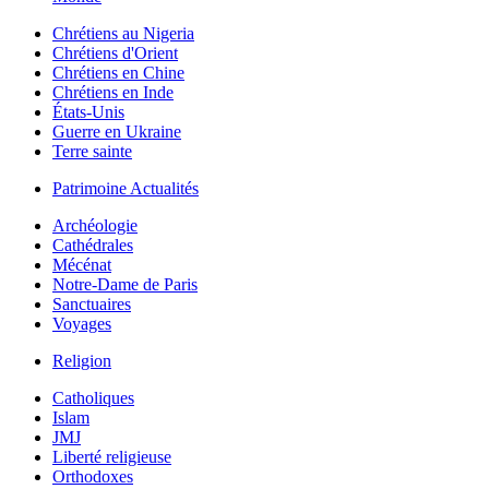
Chrétiens au Nigeria
Chrétiens d'Orient
Chrétiens en Chine
Chrétiens en Inde
États-Unis
Guerre en Ukraine
Terre sainte
Patrimoine Actualités
Archéologie
Cathédrales
Mécénat
Notre-Dame de Paris
Sanctuaires
Voyages
Religion
Catholiques
Islam
JMJ
Liberté religieuse
Orthodoxes