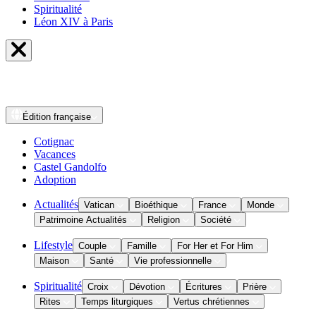
Spiritualité
Léon XIV à Paris
Édition
française
Cotignac
Vacances
Castel Gandolfo
Adoption
Actualités
Vatican
Bioéthique
France
Monde
Patrimoine Actualités
Religion
Société
Lifestyle
Couple
Famille
For Her et For Him
Maison
Santé
Vie professionnelle
Spiritualité
Croix
Dévotion
Écritures
Prière
Rites
Temps liturgiques
Vertus chrétiennes