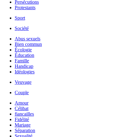
Persécutions
Protestants
Sport
Société
Abus sexuels
Bien commun
Écologie
Éducation
Famille
Handicap
Idéologies
Veuvage
Couple
Amour
Célibat
fiancailles
Fidélité
Mariage
Séparation
Sexualité