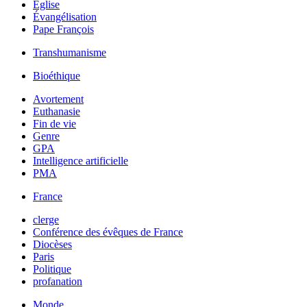
Église
Évangélisation
Pape François
Transhumanisme
Bioéthique
Avortement
Euthanasie
Fin de vie
Genre
GPA
Intelligence artificielle
PMA
France
clerge
Conférence des évêques de France
Diocèses
Paris
Politique
profanation
Monde