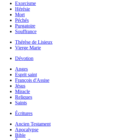
Exorcisme
Hérésie
Mort
Péchés
Purgatoire
Souffrance
Thérèse de Lisieux
Vierge Marie
Dévotion
Anges
Esprit saint
François d'Assise
Jésus
Miracle
Reliques
Saints
Écritures
Ancien Testament
Apocalypse
Bible