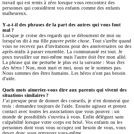
travail qui est remis à zéro lorsque vous rencontrez des
personnes qui considèrent vos enfants comme des enfants
malheureux.
Y-a-t-il des phrases de la part des autres qui vous font
mal ?
Lorsque je croise des regards qui se détournent de moi ou
lorsqu'on dit à ma fille
pauvre petite chose
. Tout s'arrête quand
vous ne recevez pas d'invitations pour des anniversaires ou des
après-midis à passer ensemble. La communauté est tout. Je
peux travailler sur moi-même mais l'autre doit être mon allié.
La phrase qui me perturbe le plus est la suivante :
Vous êtes
des héros !
Non, mon mari et moi, nous ne le sommes pas.
Nous sommes des êtres humains. Les héros n'ont pas besoin
d'aide.
Quels mots aimeriez-vous dire aux parents qui vivent des
situations similaires ?
J’ai presque peur de donner des conseils, je n'en donnerai que
trois : demandez toujours de l'aide. Ensuite agissez et prenez
contact avec toutes les associations que vous pouvez : un
monde de possibilités s'ouvrira à vous. Enfin déléguez sans
culpabilité lorsque votre corps est brisé. Vos enfants ou les
personnes dont vous vous occupez ont besoin de vous, vous
devez donc vous retrouver vous-même.