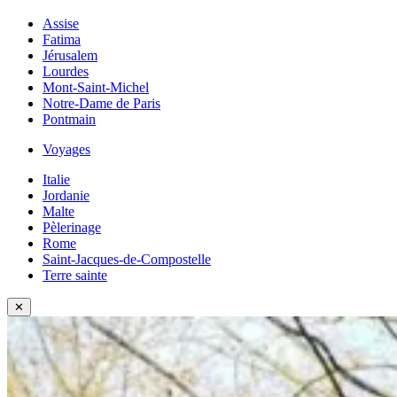
Assise
Fatima
Jérusalem
Lourdes
Mont-Saint-Michel
Notre-Dame de Paris
Pontmain
Voyages
Italie
Jordanie
Malte
Pèlerinage
Rome
Saint-Jacques-de-Compostelle
Terre sainte
✕