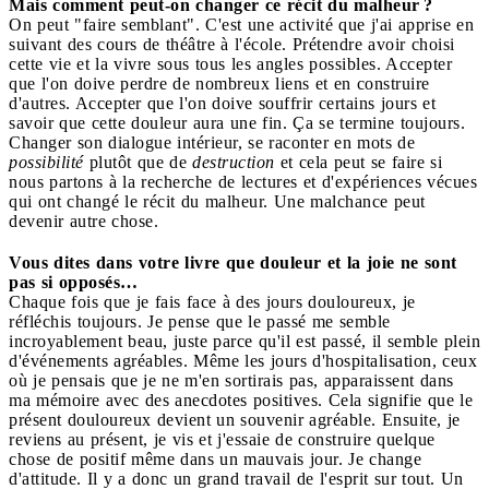
Mais comment peut-on changer ce récit du malheur ?
On peut "faire semblant". C'est une activité que j'ai apprise en
suivant des cours de théâtre à l'école. Prétendre avoir choisi
cette vie et la vivre sous tous les angles possibles. Accepter
que l'on doive perdre de nombreux liens et en construire
d'autres. Accepter que l'on doive souffrir certains jours et
savoir que cette douleur aura une fin. Ça se termine toujours.
Changer son dialogue intérieur, se raconter en mots de
possibilité
plutôt que de
destruction
et cela peut se faire si
nous partons à la recherche de lectures et d'expériences vécues
qui ont changé le récit du malheur. Une malchance peut
devenir autre chose.
Vous dites dans votre livre que douleur et la joie ne sont
pas si opposés…
Chaque fois que je fais face à des jours douloureux, je
réfléchis toujours. Je pense que le passé me semble
incroyablement beau, juste parce qu'il est passé, il semble plein
d'événements agréables. Même les jours d'hospitalisation, ceux
où je pensais que je ne m'en sortirais pas, apparaissent dans
ma mémoire avec des anecdotes positives. Cela signifie que le
présent douloureux devient un souvenir agréable. Ensuite, je
reviens au présent, je vis et j'essaie de construire quelque
chose de positif même dans un mauvais jour. Je change
d'attitude. Il y a donc un grand travail de l'esprit sur tout. Un