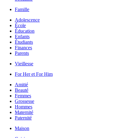
Famille
Adolescence
École
Éducation
Enfants
Étudiants
Finances
Parents
Vieillesse
For Her et For Him
Amitié
Beauté
Femmes
Grossesse
Hommes
Maternité
Paternité
Maison