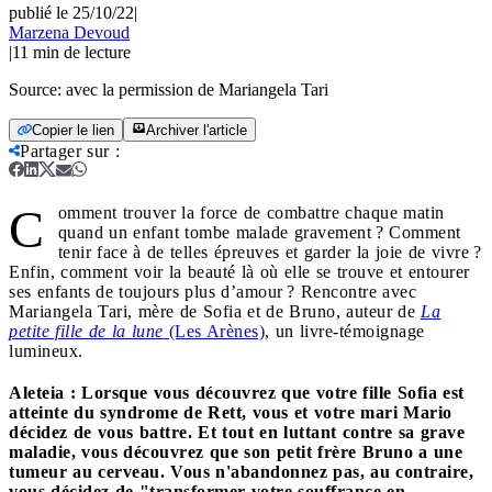
publié le 25/10/22
|
Marzena Devoud
|
11
min de lecture
Source:
avec la permission de Mariangela Tari
Copier le lien
Archiver l'article
Partager sur
:
C
omment trouver la force de combattre chaque matin
quand un enfant tombe malade gravement ? Comment
tenir face à de telles épreuves et garder la joie de vivre ?
Enfin, comment voir la beauté là où elle se trouve et entourer
ses enfants de toujours plus d’amour ? Rencontre avec
Mariangela Tari, mère de Sofia et de Bruno, auteur de
La
petite fille de la lune
(Les Arènes)
, un livre-témoignage
lumineux.
Aleteia : Lorsque vous découvrez que votre fille Sofia est
atteinte du syndrome de Rett, vous et votre mari Mario
décidez de vous battre. Et tout en luttant contre sa grave
maladie, vous découvrez que son petit frère Bruno a une
tumeur au cerveau. Vous n'abandonnez pas, au contraire,
vous décidez de "transformer votre souffrance en