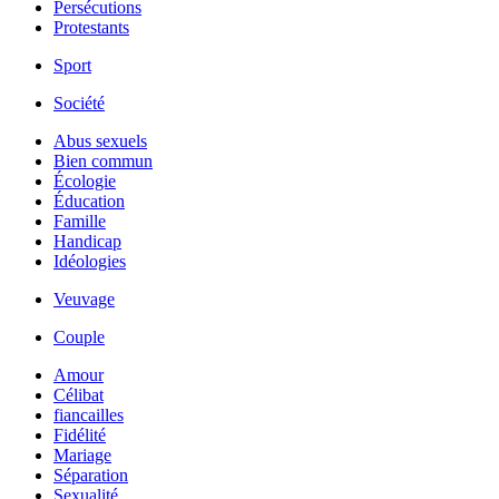
Persécutions
Protestants
Sport
Société
Abus sexuels
Bien commun
Écologie
Éducation
Famille
Handicap
Idéologies
Veuvage
Couple
Amour
Célibat
fiancailles
Fidélité
Mariage
Séparation
Sexualité