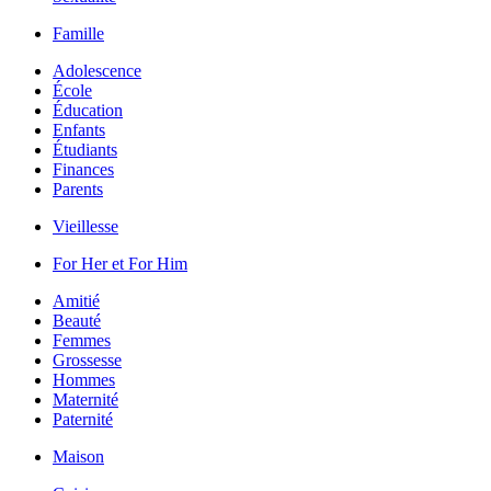
Famille
Adolescence
École
Éducation
Enfants
Étudiants
Finances
Parents
Vieillesse
For Her et For Him
Amitié
Beauté
Femmes
Grossesse
Hommes
Maternité
Paternité
Maison