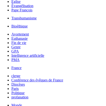
Église
Évangélisation
Pape François
Transhumanisme
Bioéthique
Avortement
Euthanasie
Fin de vie
Genre
GPA
Intelligence artificielle
PMA
France
clerge
Conférence des évêques de France
Diocèses
Paris
Politique
profanation
Monde