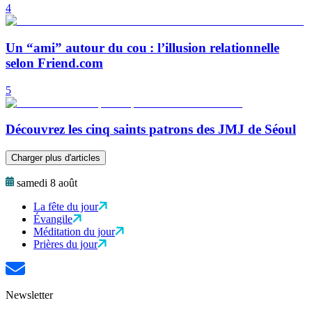
4
Un “ami” autour du cou : l’illusion relationnelle
selon Friend.com
5
Découvrez les cinq saints patrons des JMJ de Séoul
Charger plus d'articles
samedi 8 août
La fête du jour
Évangile
Méditation du jour
Prières du jour
Newsletter