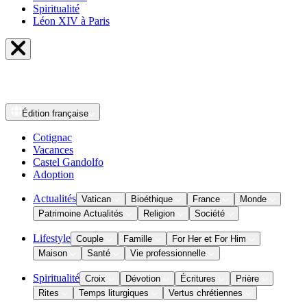
Spiritualité
Léon XIV à Paris
Édition
française
Cotignac
Vacances
Castel Gandolfo
Adoption
Actualités
Vatican
Bioéthique
France
Monde
Patrimoine Actualités
Religion
Société
Lifestyle
Couple
Famille
For Her et For Him
Maison
Santé
Vie professionnelle
Spiritualité
Croix
Dévotion
Écritures
Prière
Rites
Temps liturgiques
Vertus chrétiennes