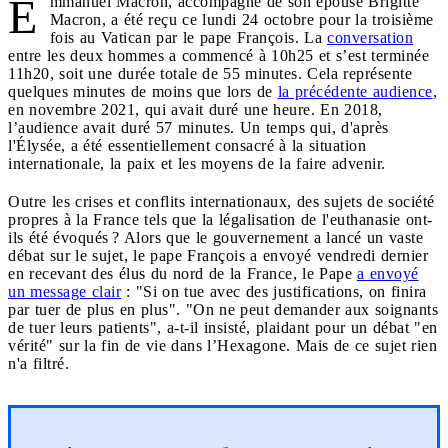
E
mmanuel Macron, accompagné de son épouse Brigitte
Macron, a été reçu ce lundi 24 octobre pour la troisième
fois au Vatican par le pape François. La
conversation
entre les deux hommes a commencé à 10h25 et s’est terminée
11h20, soit une durée totale de 55 minutes. Cela représente
quelques minutes de moins que lors de
la précédente audience
,
en novembre 2021, qui avait duré une heure. En 2018,
l’audience avait duré 57 minutes. Un temps qui, d'après
l'Élysée, a été essentiellement consacré à la situation
internationale, la paix et les moyens de la faire advenir.
Outre les crises et conflits internationaux, des sujets de société
propres à la France tels que la légalisation de l'euthanasie ont-
ils été évoqués ? Alors que le gouvernement a lancé un vaste
débat sur le sujet, le pape François a envoyé vendredi dernier
en recevant des élus du nord de la France, le Pape
a envoyé
un message clair
: "Si on tue avec des justifications, on finira
par tuer de plus en plus". "On ne peut demander aux soignants
de tuer leurs patients", a-t-il insisté, plaidant pour un débat "en
vérité" sur la fin de vie dans l’Hexagone. Mais de ce sujet rien
n'a filtré.