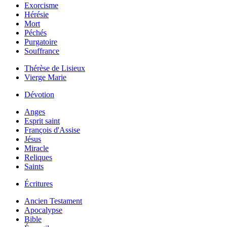
Exorcisme
Hérésie
Mort
Péchés
Purgatoire
Souffrance
Thérèse de Lisieux
Vierge Marie
Dévotion
Anges
Esprit saint
François d'Assise
Jésus
Miracle
Reliques
Saints
Écritures
Ancien Testament
Apocalypse
Bible