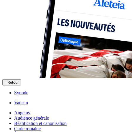
Retour
Synode
Vatican
Angelus
Audience générale
Béatification et canonisation
Curie romaine