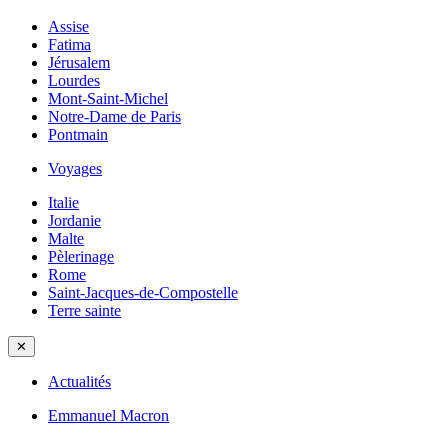
Assise
Fatima
Jérusalem
Lourdes
Mont-Saint-Michel
Notre-Dame de Paris
Pontmain
Voyages
Italie
Jordanie
Malte
Pèlerinage
Rome
Saint-Jacques-de-Compostelle
Terre sainte
✕
Actualités
Emmanuel Macron