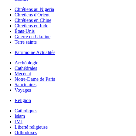
Chrétiens au Nigeria
Chrétiens d'Orient
Chrétiens en Chine
Chrétiens en Inde
États-Unis
Guerre en Ukraine
Terre sainte
Patrimoine Actualités
Archéologie
Cathédrales
Mécénat
Notre-Dame de Paris
Sanctuaires
Voyages
Religion
Catholiques
Islam
JMJ
Liberté religieuse
Orthodoxes