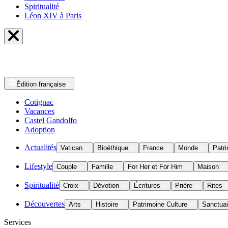
Spiritualité
Léon XIV à Paris
Édition
française
Cotignac
Vacances
Castel Gandolfo
Adoption
Actualités
Vatican
Bioéthique
France
Monde
Patri
Lifestyle
Couple
Famille
For Her et For Him
Maison
Spiritualité
Croix
Dévotion
Écritures
Prière
Rites
Découvertes
Arts
Histoire
Patrimoine Culture
Sanctuai
Services