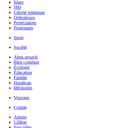
Islam
JMJ
Liberté religieuse
Orthodoxes
Persécutions
Protestants
Sport
Société
Abus sexuels
Bien commun
Écologie
Éducation
Famille
Handicap
Idéologies
Veuvage
Couple
Amour
Célibat
fiancailles