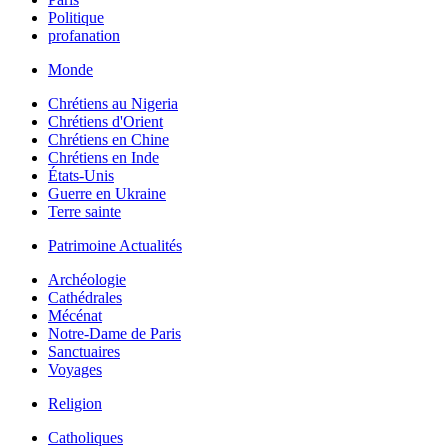
Politique
profanation
Monde
Chrétiens au Nigeria
Chrétiens d'Orient
Chrétiens en Chine
Chrétiens en Inde
États-Unis
Guerre en Ukraine
Terre sainte
Patrimoine Actualités
Archéologie
Cathédrales
Mécénat
Notre-Dame de Paris
Sanctuaires
Voyages
Religion
Catholiques