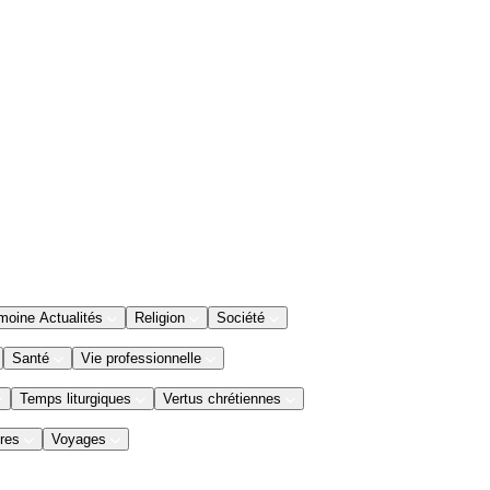
moine Actualités
Religion
Société
Santé
Vie professionnelle
Temps liturgiques
Vertus chrétiennes
res
Voyages