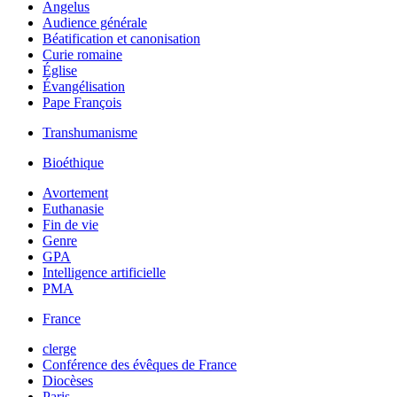
Angelus
Audience générale
Béatification et canonisation
Curie romaine
Église
Évangélisation
Pape François
Transhumanisme
Bioéthique
Avortement
Euthanasie
Fin de vie
Genre
GPA
Intelligence artificielle
PMA
France
clerge
Conférence des évêques de France
Diocèses
Paris