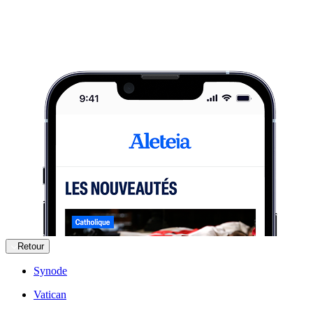
Retour
Synode
Vatican