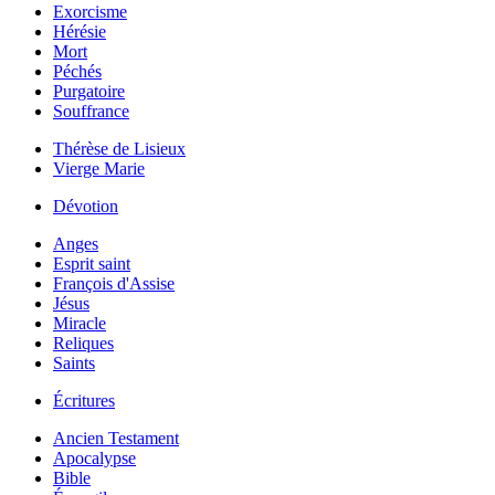
Exorcisme
Hérésie
Mort
Péchés
Purgatoire
Souffrance
Thérèse de Lisieux
Vierge Marie
Dévotion
Anges
Esprit saint
François d'Assise
Jésus
Miracle
Reliques
Saints
Écritures
Ancien Testament
Apocalypse
Bible