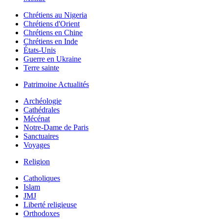
Chrétiens au Nigeria
Chrétiens d'Orient
Chrétiens en Chine
Chrétiens en Inde
États-Unis
Guerre en Ukraine
Terre sainte
Patrimoine Actualités
Archéologie
Cathédrales
Mécénat
Notre-Dame de Paris
Sanctuaires
Voyages
Religion
Catholiques
Islam
JMJ
Liberté religieuse
Orthodoxes