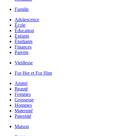
Famille
Adolescence
École
Éducation
Enfants
Étudiants
Finances
Parents
Vieillesse
For Her et For Him
Amitié
Beauté
Femmes
Grossesse
Hommes
Maternité
Paternité
Maison