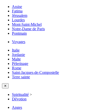
Assise
Fatima
Jérusalem
Lourdes
Mont-Saint-Michel
Notre-Dame de Paris
Pontmain
Voyages
Italie
Jordanie
Malte
Pèlerinage
Rome
Saint-Jacques-de-Compostelle
Terre sainte
✕
Spiritualité
>
Dévotion
Anges