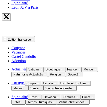
Spiritualité
Léon XIV à Paris
Édition
française
Cotignac
Vacances
Castel Gandolfo
Adoption
Actualités
Vatican
Bioéthique
France
Monde
Patrimoine Actualités
Religion
Société
Lifestyle
Couple
Famille
For Her et For Him
Maison
Santé
Vie professionnelle
Spiritualité
Croix
Dévotion
Écritures
Prière
Rites
Temps liturgiques
Vertus chrétiennes