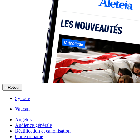
Retour
Synode
Vatican
Angelus
Audience générale
Béatification et canonisation
Curie romaine