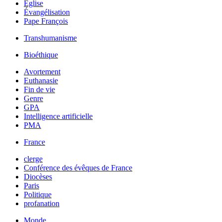
Église
Évangélisation
Pape François
Transhumanisme
Bioéthique
Avortement
Euthanasie
Fin de vie
Genre
GPA
Intelligence artificielle
PMA
France
clerge
Conférence des évêques de France
Diocèses
Paris
Politique
profanation
Monde