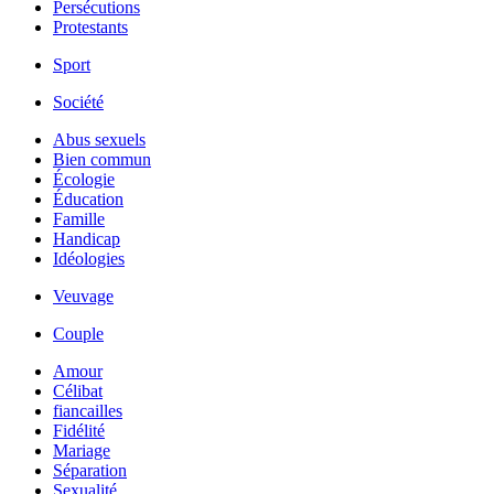
Persécutions
Protestants
Sport
Société
Abus sexuels
Bien commun
Écologie
Éducation
Famille
Handicap
Idéologies
Veuvage
Couple
Amour
Célibat
fiancailles
Fidélité
Mariage
Séparation
Sexualité