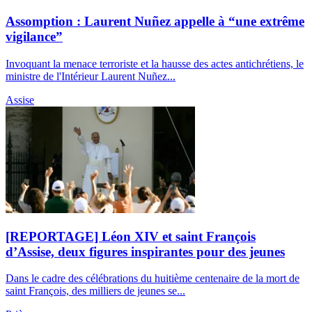
Assomption : Laurent Nuñez appelle à “une extrême
vigilance”
Invoquant la menace terroriste et la hausse des actes antichrétiens, le
ministre de l'Intérieur Laurent Nuñez...
Assise
[REPORTAGE] Léon XIV et saint François
d’Assise, deux figures inspirantes pour des jeunes
Dans le cadre des célébrations du huitième centenaire de la mort de
saint François, des milliers de jeunes se...