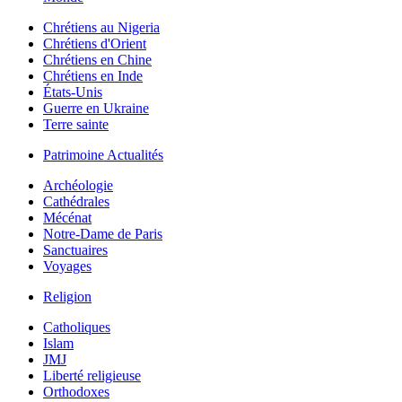
Chrétiens au Nigeria
Chrétiens d'Orient
Chrétiens en Chine
Chrétiens en Inde
États-Unis
Guerre en Ukraine
Terre sainte
Patrimoine Actualités
Archéologie
Cathédrales
Mécénat
Notre-Dame de Paris
Sanctuaires
Voyages
Religion
Catholiques
Islam
JMJ
Liberté religieuse
Orthodoxes