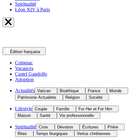
Spiritualité
Léon XIV à Paris
Édition
française
Cotignac
Vacances
Castel Gandolfo
Adoption
Actualités
Vatican
Bioéthique
France
Monde
Patrimoine Actualités
Religion
Société
Lifestyle
Couple
Famille
For Her et For Him
Maison
Santé
Vie professionnelle
Spiritualité
Croix
Dévotion
Écritures
Prière
Rites
Temps liturgiques
Vertus chrétiennes