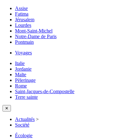
Assise
Fatima
Jérusalem
Lourdes
Mont-Saint-Michel
Notre-Dame de Paris
Pontmain
Voyages
Italie
Jordanie
Malte
Pèlerinage
Rome
Saint-Jacques-de-Compostelle
Terre sainte
✕
Actualités
>
Société
Écologie