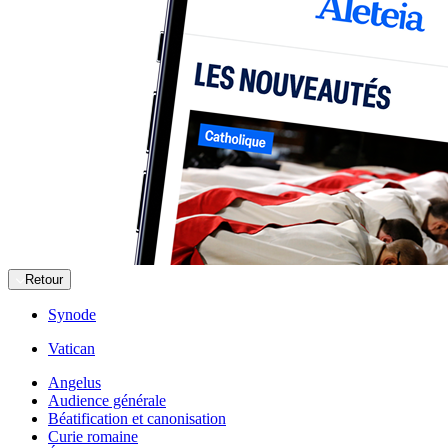
Retour
Synode
Vatican
Angelus
Audience générale
Béatification et canonisation
Curie romaine