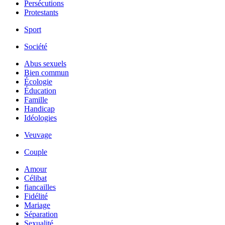
Persécutions
Protestants
Sport
Société
Abus sexuels
Bien commun
Écologie
Éducation
Famille
Handicap
Idéologies
Veuvage
Couple
Amour
Célibat
fiancailles
Fidélité
Mariage
Séparation
Sexualité