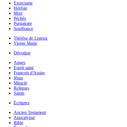
Exorcisme
Hérésie
Mort
Péchés
Purgatoire
Souffrance
Thérèse de Lisieux
Vierge Marie
Dévotion
Anges
Esprit saint
François d'Assise
Jésus
Miracle
Reliques
Saints
Écritures
Ancien Testament
Apocalypse
Bible