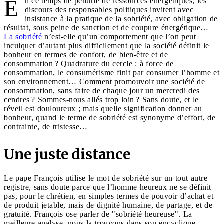
E
n ce temps de pénurie de ressources énergétiques, les
discours des responsables politiques invitent avec
insistance à la pratique de la sobriété, avec obligation de
résultat, sous peine de sanction et de coupure énergétique…
La sobriété
n’est-elle qu’un comportement que l’on peut
inculquer d’autant plus difficilement que la société définit le
bonheur en termes de confort, de bien-être et de
consommation ? Quadrature du cercle : à force de
consommation, le consumérisme finit par consumer l’homme et
son environnement… Comment promouvoir une société de
consommation, sans faire de chaque jour un mercredi des
cendres ? Sommes-nous allés trop loin ? Sans doute, et le
réveil est douloureux ; mais quelle signification donner au
bonheur, quand le terme de sobriété est synonyme d’effort, de
contrainte, de tristesse…
Une juste distance
Le pape François utilise le mot de sobriété sur un tout autre
registre, sans doute parce que l’homme heureux ne se définit
pas, pour le chrétien, en simples termes de pouvoir d’achat et
de produit jetable, mais de dignité humaine, de partage, et de
gratuité. François ose parler de "sobriété heureuse". La
meilleure analyse, nous la trouvons dans son encyclique