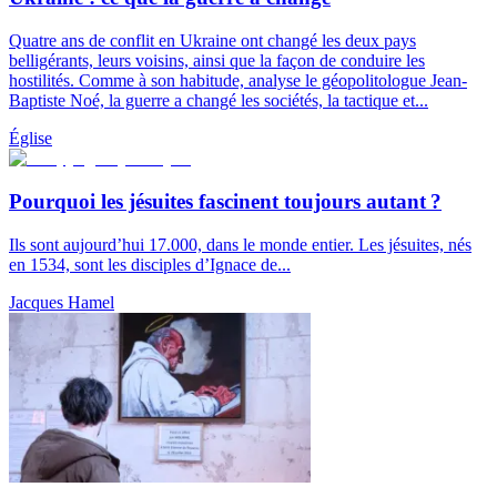
Quatre ans de conflit en Ukraine ont changé les deux pays
belligérants, leurs voisins, ainsi que la façon de conduire les
hostilités. Comme à son habitude, analyse le géopolitologue Jean-
Baptiste Noé, la guerre a changé les sociétés, la tactique et...
Église
Pourquoi les jésuites fascinent toujours autant ?
Ils sont aujourd’hui 17.000, dans le monde entier. Les jésuites, nés
en 1534, sont les disciples d’Ignace de...
Jacques Hamel