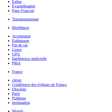
Église
Évangélisation
Pape François
Transhumanisme
Bioéthique
Avortement
Euthanasie
Fin de vie
Genre
GPA
Intelligence artificielle
PMA
France
clerge
Conférence des évêques de France
Diocèses
Paris
Politique
profanation
Monde