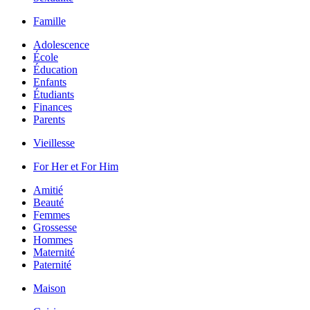
Famille
Adolescence
École
Éducation
Enfants
Étudiants
Finances
Parents
Vieillesse
For Her et For Him
Amitié
Beauté
Femmes
Grossesse
Hommes
Maternité
Paternité
Maison