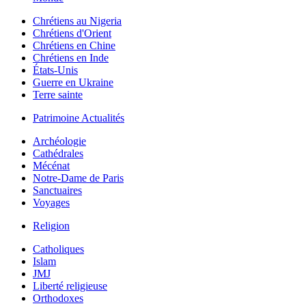
Chrétiens au Nigeria
Chrétiens d'Orient
Chrétiens en Chine
Chrétiens en Inde
États-Unis
Guerre en Ukraine
Terre sainte
Patrimoine Actualités
Archéologie
Cathédrales
Mécénat
Notre-Dame de Paris
Sanctuaires
Voyages
Religion
Catholiques
Islam
JMJ
Liberté religieuse
Orthodoxes