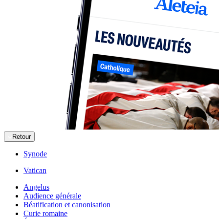
Retour
Synode
Vatican
Angelus
Audience générale
Béatification et canonisation
Curie romaine