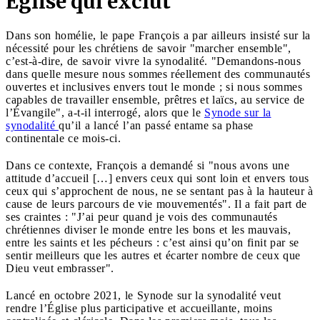
Église qui exclut
Dans son homélie, le pape François a par ailleurs insisté sur la
nécessité pour les chrétiens de savoir "marcher ensemble",
c’est-à-dire, de savoir vivre la synodalité. "Demandons-nous
dans quelle mesure nous sommes réellement des communautés
ouvertes et inclusives envers tout le monde ; si nous sommes
capables de travailler ensemble, prêtres et laïcs, au service de
l’Évangile", a-t-il interrogé, alors que le
Synode sur la
synodalité
qu’il a lancé l’an passé entame sa phase
continentale ce mois-ci.
Dans ce contexte, François a demandé si "nous avons une
attitude d’accueil […] envers ceux qui sont loin et envers tous
ceux qui s’approchent de nous, ne se sentant pas à la hauteur à
cause de leurs parcours de vie mouvementés". Il a fait part de
ses craintes : "J’ai peur quand je vois des communautés
chrétiennes diviser le monde entre les bons et les mauvais,
entre les saints et les pécheurs : c’est ainsi qu’on finit par se
sentir meilleurs que les autres et écarter nombre de ceux que
Dieu veut embrasser".
Lancé en octobre 2021, le Synode sur la synodalité veut
rendre l’Église plus participative et accueillante, moins