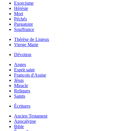
Exorcisme
Hérésie
Mort
Péchés
Purgatoire
Souffrance
Thérèse de Lisieux
Vierge Marie
Dévotion
Anges
Esprit saint
François d'Assise
Jésus
Miracle
Reliques
Saints
Écritures
Ancien Testament
Apocalypse
Bible