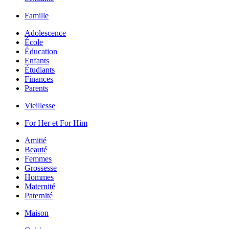
Famille
Adolescence
École
Éducation
Enfants
Étudiants
Finances
Parents
Vieillesse
For Her et For Him
Amitié
Beauté
Femmes
Grossesse
Hommes
Maternité
Paternité
Maison