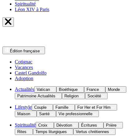
Spiritualité
Léon XIV à Paris
Édition
française
Cotignac
Vacances
Castel Gandolfo
Adoption
Actualités
Vatican
Bioéthique
France
Monde
Patrimoine Actualités
Religion
Société
Lifestyle
Couple
Famille
For Her et For Him
Maison
Santé
Vie professionnelle
Spiritualité
Croix
Dévotion
Écritures
Prière
Rites
Temps liturgiques
Vertus chrétiennes