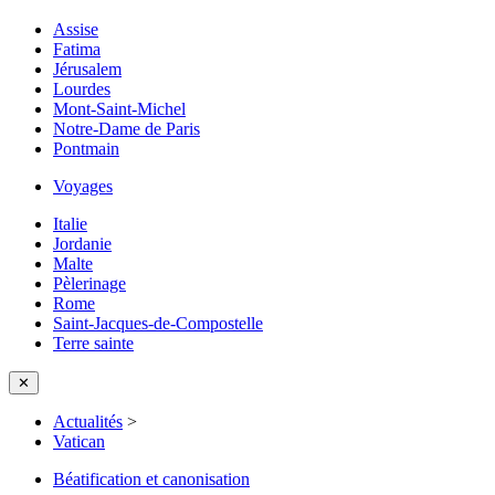
Assise
Fatima
Jérusalem
Lourdes
Mont-Saint-Michel
Notre-Dame de Paris
Pontmain
Voyages
Italie
Jordanie
Malte
Pèlerinage
Rome
Saint-Jacques-de-Compostelle
Terre sainte
✕
Actualités
>
Vatican
Béatification et canonisation