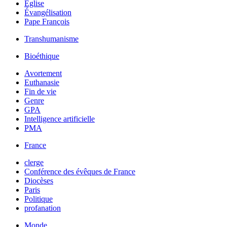
Église
Évangélisation
Pape François
Transhumanisme
Bioéthique
Avortement
Euthanasie
Fin de vie
Genre
GPA
Intelligence artificielle
PMA
France
clerge
Conférence des évêques de France
Diocèses
Paris
Politique
profanation
Monde