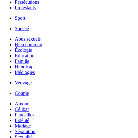
Persécutions
Protestants
Sport
Société
Abus sexuels
Bien commun
Écologie
Éducation
Famille
Handicap
Idéologies
Veuvage
Couple
Amour
Célibat
fiancailles
Fidélité
Mariage
Séparation
Sexualité