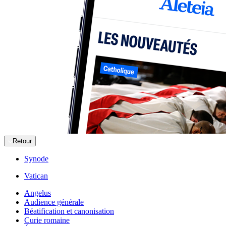
Retour
Synode
Vatican
Angelus
Audience générale
Béatification et canonisation
Curie romaine