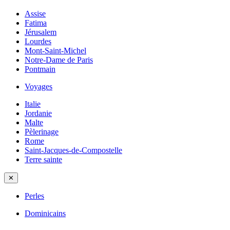
Assise
Fatima
Jérusalem
Lourdes
Mont-Saint-Michel
Notre-Dame de Paris
Pontmain
Voyages
Italie
Jordanie
Malte
Pèlerinage
Rome
Saint-Jacques-de-Compostelle
Terre sainte
✕
Perles
Dominicains