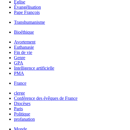
Église
Évangélisation
Pape François
Transhumanisme
Bioéthique
Avortement
Euthanasie
Fin de vie
Genre
GPA
Intelligence artificielle
PMA
France
clerge
Conférence des évêques de France
Diocèses
Paris
Politique
profanation
Monde