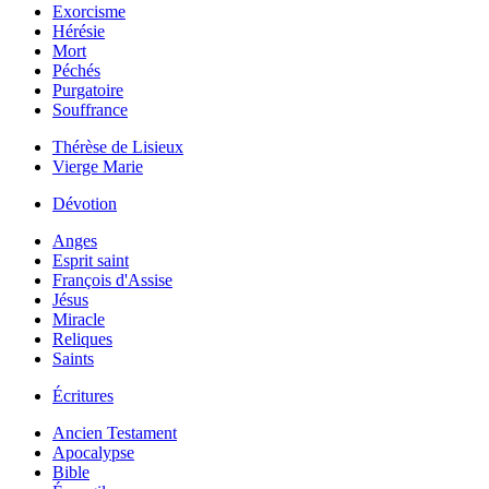
Exorcisme
Hérésie
Mort
Péchés
Purgatoire
Souffrance
Thérèse de Lisieux
Vierge Marie
Dévotion
Anges
Esprit saint
François d'Assise
Jésus
Miracle
Reliques
Saints
Écritures
Ancien Testament
Apocalypse
Bible