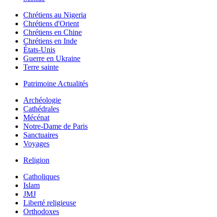
Chrétiens au Nigeria
Chrétiens d'Orient
Chrétiens en Chine
Chrétiens en Inde
États-Unis
Guerre en Ukraine
Terre sainte
Patrimoine Actualités
Archéologie
Cathédrales
Mécénat
Notre-Dame de Paris
Sanctuaires
Voyages
Religion
Catholiques
Islam
JMJ
Liberté religieuse
Orthodoxes