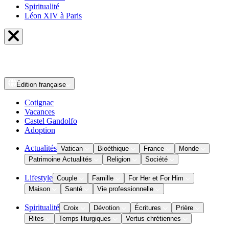
Spiritualité
Léon XIV à Paris
Édition
française
Cotignac
Vacances
Castel Gandolfo
Adoption
Actualités
Vatican
Bioéthique
France
Monde
Patrimoine Actualités
Religion
Société
Lifestyle
Couple
Famille
For Her et For Him
Maison
Santé
Vie professionnelle
Spiritualité
Croix
Dévotion
Écritures
Prière
Rites
Temps liturgiques
Vertus chrétiennes