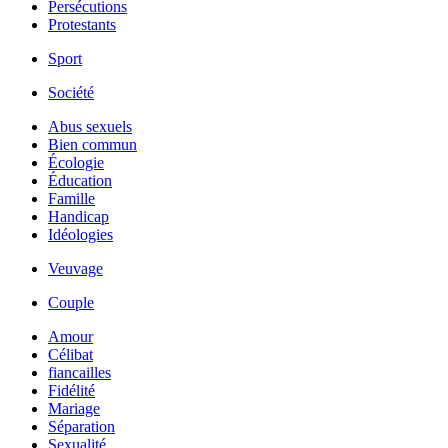
Persécutions
Protestants
Sport
Société
Abus sexuels
Bien commun
Écologie
Éducation
Famille
Handicap
Idéologies
Veuvage
Couple
Amour
Célibat
fiancailles
Fidélité
Mariage
Séparation
Sexualité