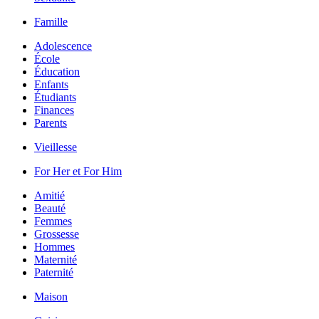
Famille
Adolescence
École
Éducation
Enfants
Étudiants
Finances
Parents
Vieillesse
For Her et For Him
Amitié
Beauté
Femmes
Grossesse
Hommes
Maternité
Paternité
Maison