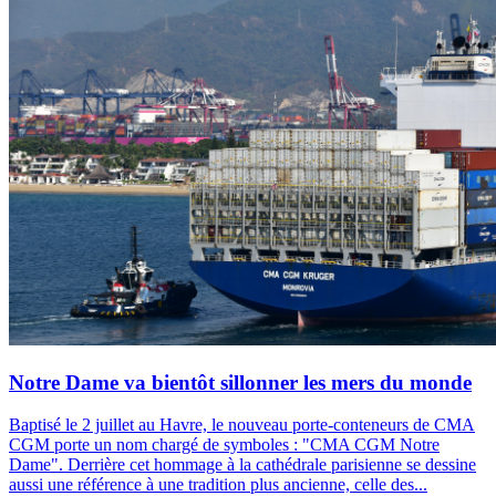
Notre Dame va bientôt sillonner les mers du monde
Baptisé le 2 juillet au Havre, le nouveau porte-conteneurs de CMA
CGM porte un nom chargé de symboles : "CMA CGM Notre
Dame". Derrière cet hommage à la cathédrale parisienne se dessine
aussi une référence à une tradition plus ancienne, celle des...