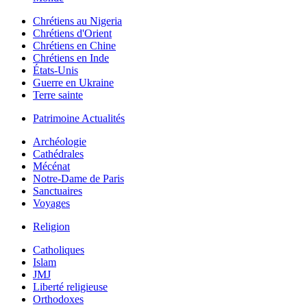
Chrétiens au Nigeria
Chrétiens d'Orient
Chrétiens en Chine
Chrétiens en Inde
États-Unis
Guerre en Ukraine
Terre sainte
Patrimoine Actualités
Archéologie
Cathédrales
Mécénat
Notre-Dame de Paris
Sanctuaires
Voyages
Religion
Catholiques
Islam
JMJ
Liberté religieuse
Orthodoxes