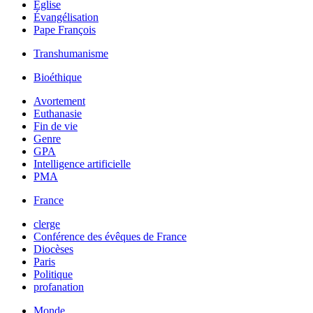
Église
Évangélisation
Pape François
Transhumanisme
Bioéthique
Avortement
Euthanasie
Fin de vie
Genre
GPA
Intelligence artificielle
PMA
France
clerge
Conférence des évêques de France
Diocèses
Paris
Politique
profanation
Monde