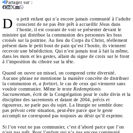
Partager sur
:
D
u petit enfant qui n’a encore jamais communié à l’adulte
conscient de ne pas être prêt à accueillir Jésus dans
l’hostie, il est courant de voir se présenter devant le
ministre qui distribue la communion des personnes les bras
croisés sur la poitrine. Au lieu du Corps du Christ, réellement
présent dans le petit bout de pain qu’est l’hostie, ils viennent
recevoir une bénédiction. Qui n’est jamais tout à fait la même,
dans les mots et les gestes, allant du signe de croix sur le front
à l’imposition du ciboire sur la tête.
Quand on ouvre un missel, on comprend cette diversité.
Aucune phrase ne mentionne la manière concrète de distribuer
la communion et,
a fortiori
, le cas de ceux qui viennent sans
vouloir communier. Même le texte
Redemptionis
Sacramentum
, écrit de la Congrégation pour le culte divin et la
discipline des sacrements et datant de 2004, précis et
rigoureux, ne parle pas du sujet. La liturgie ne semble donc
pas prévoir cette situation, peut-être parce que le geste
accompli ne correspond pas toujours au désir qu’il exprime.
Si l’on veut ne pas communier, c’est d’abord parce que l’on
n’est pas prêt. Pour l’enfant qui n’a pas encore communié,