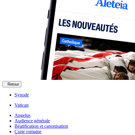
Retour
Synode
Vatican
Angelus
Audience générale
Béatification et canonisation
Curie romaine