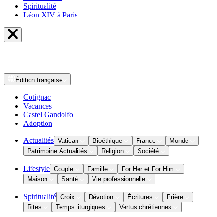
Spiritualité
Léon XIV à Paris
Édition
française
Cotignac
Vacances
Castel Gandolfo
Adoption
Actualités
Vatican
Bioéthique
France
Monde
Patrimoine Actualités
Religion
Société
Lifestyle
Couple
Famille
For Her et For Him
Maison
Santé
Vie professionnelle
Spiritualité
Croix
Dévotion
Écritures
Prière
Rites
Temps liturgiques
Vertus chrétiennes