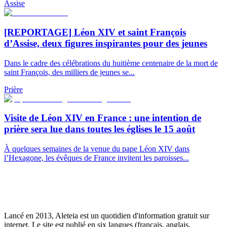
Assise
[REPORTAGE] Léon XIV et saint François
d’Assise, deux figures inspirantes pour des jeunes
Dans le cadre des célébrations du huitième centenaire de la mort de
saint François, des milliers de jeunes se...
Prière
Visite de Léon XIV en France : une intention de
prière sera lue dans toutes les églises le 15 août
À quelques semaines de la venue du pape Léon XIV dans
l’Hexagone, les évêques de France invitent les paroisses...
Lancé en 2013, Aleteia est un quotidien d'information gratuit sur
internet. Le site est publié en six langues (français, anglais,