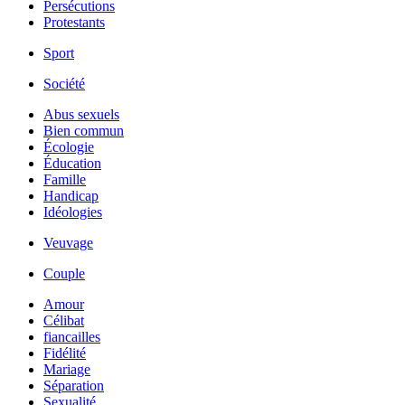
Persécutions
Protestants
Sport
Société
Abus sexuels
Bien commun
Écologie
Éducation
Famille
Handicap
Idéologies
Veuvage
Couple
Amour
Célibat
fiancailles
Fidélité
Mariage
Séparation
Sexualité