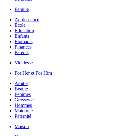
Famille
Adolescence
École
Éducation
Enfants
Étudiants
Finances
Parents
Vieillesse
For Her et For Him
Amitié
Beauté
Femmes
Grossesse
Hommes
Maternité
Paternité
Maison