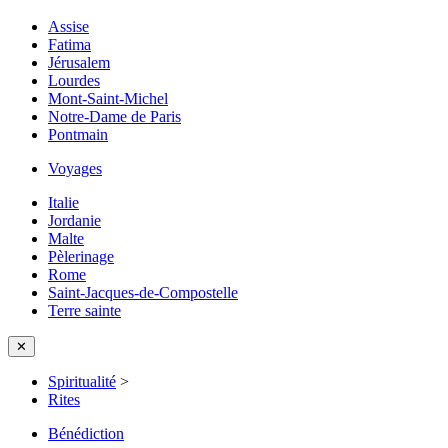
Assise
Fatima
Jérusalem
Lourdes
Mont-Saint-Michel
Notre-Dame de Paris
Pontmain
Voyages
Italie
Jordanie
Malte
Pèlerinage
Rome
Saint-Jacques-de-Compostelle
Terre sainte
✕
Spiritualité
>
Rites
Bénédiction