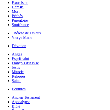
Exorcisme
Hérésie
Mort
Péchés
Purgatoire
Souffrance
Thérèse de Lisieux
Vierge Marie
Dévotion
Anges
Esprit saint
François d'Assise
Jésus
Miracle
Reliques
Saints
Écritures
Ancien Testament
Apocalypse
Bible