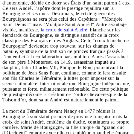
d’autonomie, décide de doter ses États d’un saint patron à eux.
Ce sera André, l’apôtre dont le prestige rejaillira sur la
Bourgogne et ses ducs. Désormais, le cri de guerre des
Bourguignons ne sera plus celui des Capétiens : "Montjoie
Saint Denis !" mais "Montjoie Saint André !" Autre avantage
visible, manifeste,
la croix de saint André
, blanche sur les
étendards de Bourgogne, se distingue aussitôt de la croix
classique des Français et des Anglais. Cette "croix blanche de
Bourgogne" deviendra trop souvent, sur les champs de
bataille, symbole de la trahison de princes français passés à
l’ennemi et à la collaboration par ambition. Après l’assassinat
de son père à Montereau en 1419, assassinat imputé au
dauphin, futur Charles VII, Philippe le Bon, poursuivant la
politique de Jean Sans Peur, continue, comme le fera ensuite
son fils Charles le Téméraire, à lutter pour imposer sur la
scène nationale et internationale une Bourgogne indépendante,
puissante et forte, militairement redoutable. De cette politique
de prestige découle la création de l’ordre chevaleresque de la
Toison d’or, dont saint André est naturellement le patron.
La mort du Téméraire devant Nancy en 1477 réduira la
Bourgogne à son statut premier de province française mais la
croix de saint André, emblème du duché, continuera sa propre
carrière. Marie de Bourgogne, la fille unique du "grand duc
d’Occident" emporte avec elle cet emblème quand elle épouse