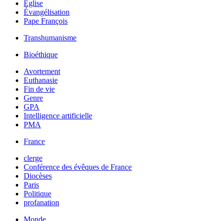
Église
Évangélisation
Pape François
Transhumanisme
Bioéthique
Avortement
Euthanasie
Fin de vie
Genre
GPA
Intelligence artificielle
PMA
France
clerge
Conférence des évêques de France
Diocèses
Paris
Politique
profanation
Monde