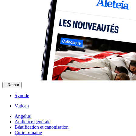
Retour
Synode
Vatican
Angelus
Audience générale
Béatification et canonisation
Curie romaine