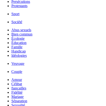
Persécutions
Protestants
Sport
Société
Abus sexuels
Bien commun
Écologie
Éducation
Famille
Handicap
Idéologies
Veuvage
Couple
Amour
Célibat
fiancailles
Fidélité
Mariage
Séparation
Sexualité