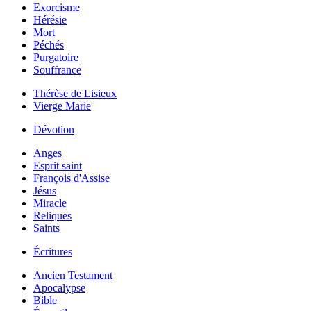
Exorcisme
Hérésie
Mort
Péchés
Purgatoire
Souffrance
Thérèse de Lisieux
Vierge Marie
Dévotion
Anges
Esprit saint
François d'Assise
Jésus
Miracle
Reliques
Saints
Écritures
Ancien Testament
Apocalypse
Bible