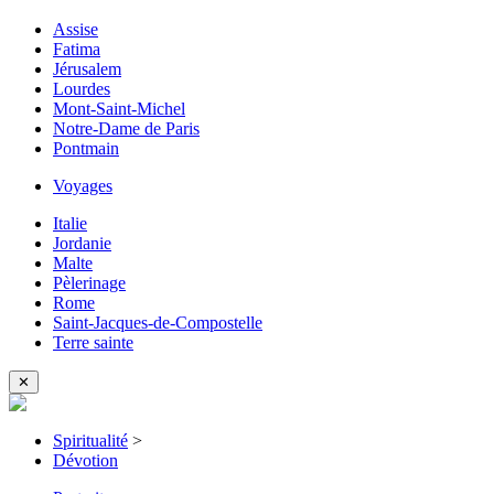
Assise
Fatima
Jérusalem
Lourdes
Mont-Saint-Michel
Notre-Dame de Paris
Pontmain
Voyages
Italie
Jordanie
Malte
Pèlerinage
Rome
Saint-Jacques-de-Compostelle
Terre sainte
✕
Spiritualité
>
Dévotion