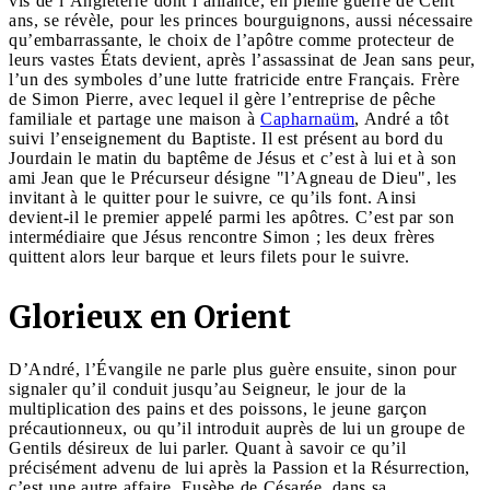
vis de l’Angleterre dont l’alliance, en pleine guerre de Cent
ans, se révèle, pour les princes bourguignons, aussi nécessaire
qu’embarrassante, le choix de l’apôtre comme protecteur de
leurs vastes États devient, après l’assassinat de Jean sans peur,
l’un des symboles d’une lutte fratricide entre Français. Frère
de Simon Pierre, avec lequel il gère l’entreprise de pêche
familiale et partage une maison à
Capharnaüm
, André a tôt
suivi l’enseignement du Baptiste. Il est présent au bord du
Jourdain le matin du baptême de Jésus et c’est à lui et à son
ami Jean que le Précurseur désigne "l’Agneau de Dieu", les
invitant à le quitter pour le suivre, ce qu’ils font. Ainsi
devient-il le premier appelé parmi les apôtres. C’est par son
intermédiaire que Jésus rencontre Simon ; les deux frères
quittent alors leur barque et leurs filets pour le suivre.
Glorieux en Orient
D’André, l’Évangile ne parle plus guère ensuite, sinon pour
signaler qu’il conduit jusqu’au Seigneur, le jour de la
multiplication des pains et des poissons, le jeune garçon
précautionneux, ou qu’il introduit auprès de lui un groupe de
Gentils désireux de lui parler. Quant à savoir ce qu’il
précisément advenu de lui après la Passion et la Résurrection,
c’est une autre affaire. Eusèbe de Césarée, dans sa