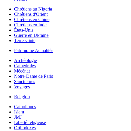
Chrétiens au Nigeria
Chrétiens d'Orient
Chrétiens en Chine
Chrétiens en Inde
États-Unis
Guerre en Ukraine
Terre sainte
Patrimoine Actualités
Archéologie
Cathédrales
Mécénat
Notre-Dame de Paris
Sanctuaires
Voyages
Religion
Catholiques
Islam
JMJ
Liberté religieuse
Orthodoxes