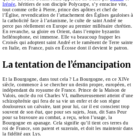
Irénée
, héritiers de son disciple Polycarpe, s’y enracine vite,
tout comme celle à Pierre, prince des apôtres et chef de
l’Église, revendication de l’attachement des Églises gauloises à
la catholicité face à l’arianisme, le culte de saint André ne
perce pas réellement en Europe au premier millénaire chrétien.
En revanche, sa gloire en Orient, dans l’empire byzantin
hellénophone, est immense. Elle va beaucoup frapper les
Croisés qui adoptent saint André et le ramènent de Terre sainte
en Italie, en France, puis en Écosse dont il devient le patron.
La tentation de l’émancipation
Et la Bourgogne, dans tout cela ? La Bourgogne, en ce XIVe
siècle, commence à se chercher un destin propre, européen, et
indépendant du royaume de France. Prince de la Maison de
Valois, oncle du roi Charles VI, malheureusement atteint d’une
schizophrénie qui fera de sa vie un enfer et de son règne
douloureux un calvaire, tant pour lui, car il est conscient trop
souvent de son état, que pour ses sujets, Jean, dit Sans Peur
pour sa bravoure au combat, a reçu, selon l’usage, la
Bourgogne en apanage. Cela signifie qu’il tient ces terres du
roi de France, son parent et suzerain, et doit les maintenir dans
la fidélité aux Lys.