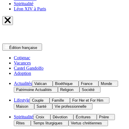
Spiritualité
Léon XIV à Paris
Édition
française
Cotignac
Vacances
Castel Gandolfo
Adoption
Actualités
Vatican
Bioéthique
France
Monde
Patrimoine Actualités
Religion
Société
Lifestyle
Couple
Famille
For Her et For Him
Maison
Santé
Vie professionnelle
Spiritualité
Croix
Dévotion
Écritures
Prière
Rites
Temps liturgiques
Vertus chrétiennes