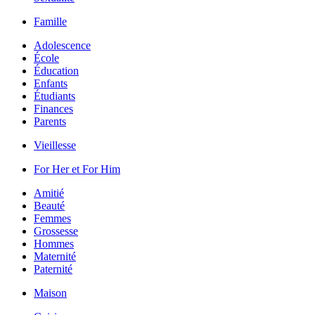
Famille
Adolescence
École
Éducation
Enfants
Étudiants
Finances
Parents
Vieillesse
For Her et For Him
Amitié
Beauté
Femmes
Grossesse
Hommes
Maternité
Paternité
Maison