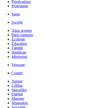
Persécutions
Protestants
Sport
Société
Abus sexuels
Bien commun
Écologie
Éducation
Famille
Handicap
Idéologies
Veuvage
Couple
Amour
Célibat
fiancailles
Fidélité
Mariage
Séparation
Sexualité