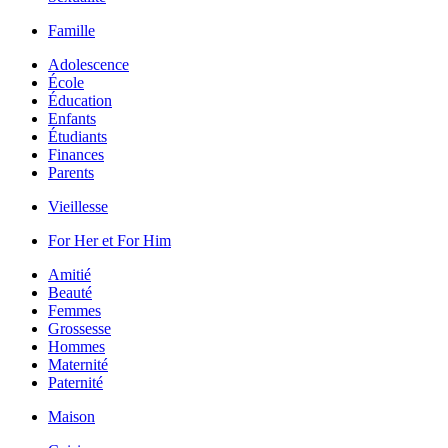
Famille
Adolescence
École
Éducation
Enfants
Étudiants
Finances
Parents
Vieillesse
For Her et For Him
Amitié
Beauté
Femmes
Grossesse
Hommes
Maternité
Paternité
Maison