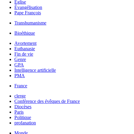
Église
Évangélisation
Pape François
Transhumanisme
Bioéthique
Avortement
Euthanasie
Fin de vie
Genre
GPA
Intelligence artificielle
PMA
France
clerge
Conférence des évêques de France
Diocèses
Paris
Politique
profanation
Monde