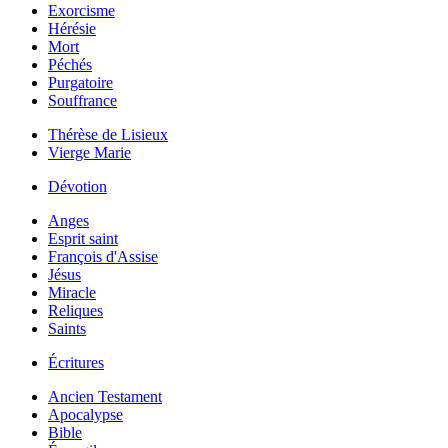
Exorcisme
Hérésie
Mort
Péchés
Purgatoire
Souffrance
Thérèse de Lisieux
Vierge Marie
Dévotion
Anges
Esprit saint
François d'Assise
Jésus
Miracle
Reliques
Saints
Écritures
Ancien Testament
Apocalypse
Bible