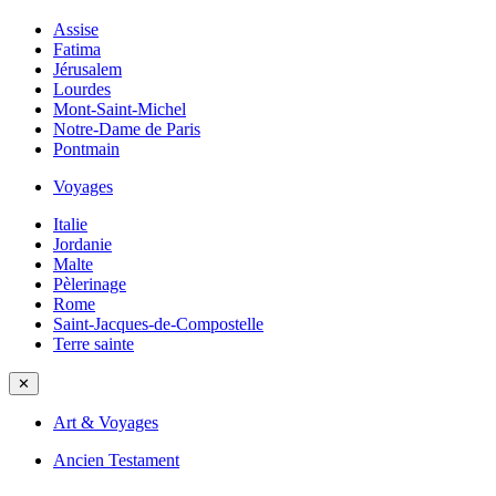
Assise
Fatima
Jérusalem
Lourdes
Mont-Saint-Michel
Notre-Dame de Paris
Pontmain
Voyages
Italie
Jordanie
Malte
Pèlerinage
Rome
Saint-Jacques-de-Compostelle
Terre sainte
✕
Art & Voyages
Ancien Testament