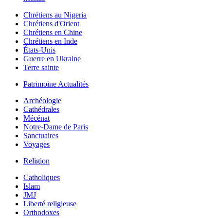
Chrétiens au Nigeria
Chrétiens d'Orient
Chrétiens en Chine
Chrétiens en Inde
États-Unis
Guerre en Ukraine
Terre sainte
Patrimoine Actualités
Archéologie
Cathédrales
Mécénat
Notre-Dame de Paris
Sanctuaires
Voyages
Religion
Catholiques
Islam
JMJ
Liberté religieuse
Orthodoxes