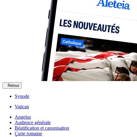
Retour
Synode
Vatican
Angelus
Audience générale
Béatification et canonisation
Curie romaine