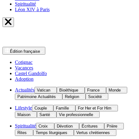
Spiritualité
Léon XIV à Paris
Édition
française
Cotignac
Vacances
Castel Gandolfo
Adoption
Actualités
Vatican
Bioéthique
France
Monde
Patrimoine Actualités
Religion
Société
Lifestyle
Couple
Famille
For Her et For Him
Maison
Santé
Vie professionnelle
Spiritualité
Croix
Dévotion
Écritures
Prière
Rites
Temps liturgiques
Vertus chrétiennes