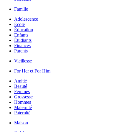
Famille
Adolescence
École
Éducation
Enfants
Étudiants
Finances
Parents
Vieillesse
For Her et For Him
Amitié
Beauté
Femmes
Grossesse
Hommes
Maternité
Paternité
Maison