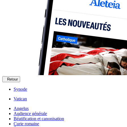
Retour
Synode
Vatican
Angelus
Audience générale
Béatification et canonisation
Curie romaine