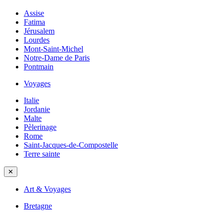
Assise
Fatima
Jérusalem
Lourdes
Mont-Saint-Michel
Notre-Dame de Paris
Pontmain
Voyages
Italie
Jordanie
Malte
Pèlerinage
Rome
Saint-Jacques-de-Compostelle
Terre sainte
✕
Art & Voyages
Bretagne