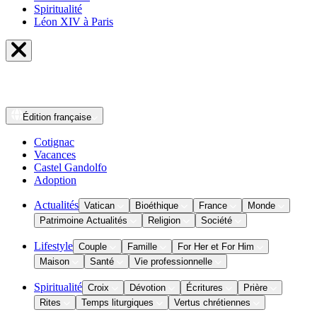
Spiritualité
Léon XIV à Paris
Édition
française
Cotignac
Vacances
Castel Gandolfo
Adoption
Actualités
Vatican
Bioéthique
France
Monde
Patrimoine Actualités
Religion
Société
Lifestyle
Couple
Famille
For Her et For Him
Maison
Santé
Vie professionnelle
Spiritualité
Croix
Dévotion
Écritures
Prière
Rites
Temps liturgiques
Vertus chrétiennes