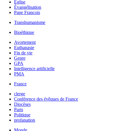
Église
Évangélisation
Pape François
Transhumanisme
Bioéthique
Avortement
Euthanasie
Fin de vie
Genre
GPA
Intelligence artificielle
PMA
France
clerge
Conférence des évêques de France
Diocèses
Paris
Politique
profanation
Monde