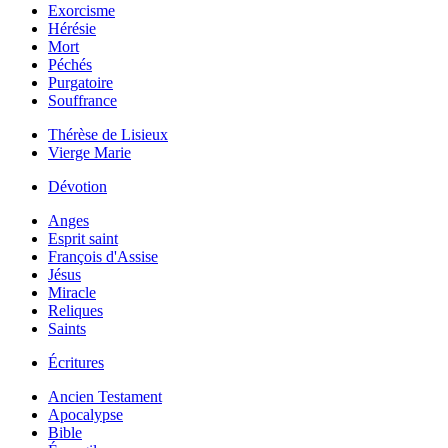
Exorcisme
Hérésie
Mort
Péchés
Purgatoire
Souffrance
Thérèse de Lisieux
Vierge Marie
Dévotion
Anges
Esprit saint
François d'Assise
Jésus
Miracle
Reliques
Saints
Écritures
Ancien Testament
Apocalypse
Bible