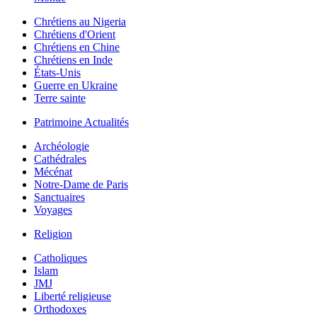
Chrétiens au Nigeria
Chrétiens d'Orient
Chrétiens en Chine
Chrétiens en Inde
États-Unis
Guerre en Ukraine
Terre sainte
Patrimoine Actualités
Archéologie
Cathédrales
Mécénat
Notre-Dame de Paris
Sanctuaires
Voyages
Religion
Catholiques
Islam
JMJ
Liberté religieuse
Orthodoxes