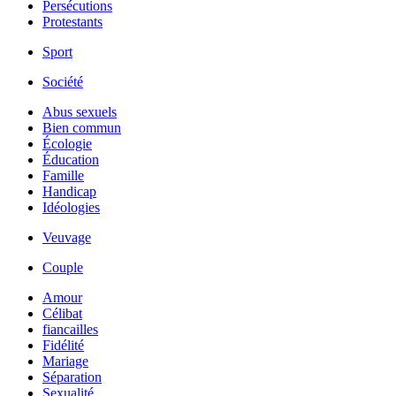
Persécutions
Protestants
Sport
Société
Abus sexuels
Bien commun
Écologie
Éducation
Famille
Handicap
Idéologies
Veuvage
Couple
Amour
Célibat
fiancailles
Fidélité
Mariage
Séparation
Sexualité