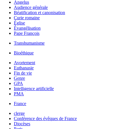
Angelus
Audience générale
Béatification et canonisation
Curie romaine
Église
Évangélisation
Pape François
Transhumanisme
Bioéthique
Avortement
Euthanasie
Fin de vie
Genre
GPA
Intelligence artificielle
PMA
France
clerge
Conférence des évêques de France
Diocèses
Paris