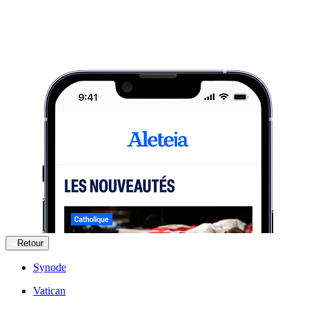
Retour
Synode
Vatican