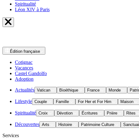
Spiritualité
Léon XIV à Paris
Édition
française
Cotignac
Vacances
Castel Gandolfo
Adoption
Actualités
Vatican
Bioéthique
France
Monde
Patri
Lifestyle
Couple
Famille
For Her et For Him
Maison
Spiritualité
Croix
Dévotion
Écritures
Prière
Rites
Découvertes
Arts
Histoire
Patrimoine Culture
Sanctuai
Services