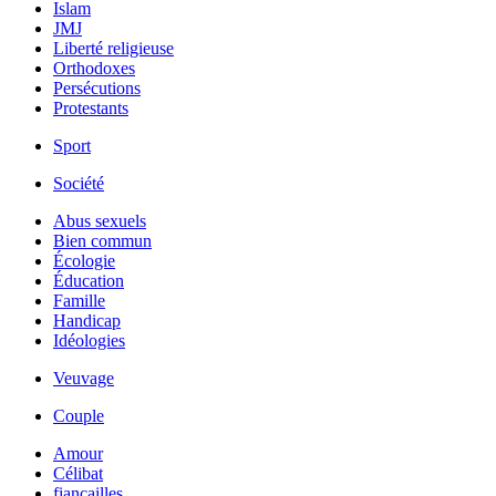
Islam
JMJ
Liberté religieuse
Orthodoxes
Persécutions
Protestants
Sport
Société
Abus sexuels
Bien commun
Écologie
Éducation
Famille
Handicap
Idéologies
Veuvage
Couple
Amour
Célibat
fiancailles