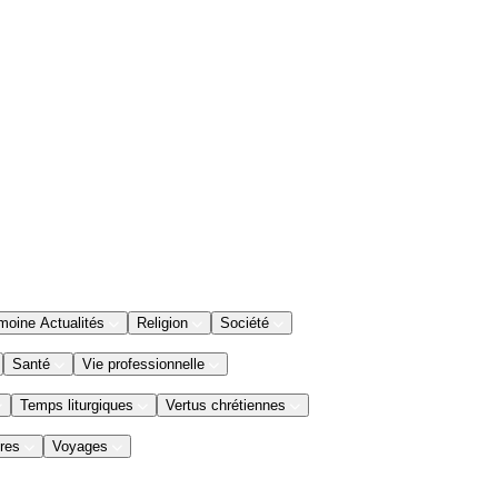
moine Actualités
Religion
Société
Santé
Vie professionnelle
Temps liturgiques
Vertus chrétiennes
res
Voyages