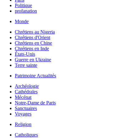
Politique
profanation
Monde
Chrétiens au Nigeria
Chrétiens d'Orient
Chrétiens en Chine
Chrétiens en Inde
États-Unis
Guerre en Ukraine
Terre sainte
Patrimoine Actualités
Archéologie
Cathédrales
Mécénat
Notre-Dame de Paris
Sanctuaires
Voyages
Religion
Catholiques