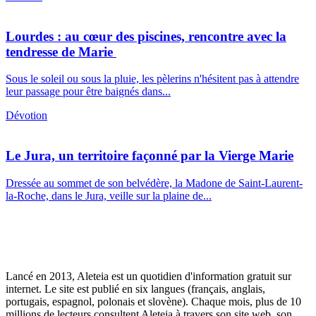
Lourdes : au cœur des piscines, rencontre avec la
tendresse de Marie
Sous le soleil ou sous la pluie, les pèlerins n'hésitent pas à attendre
leur passage pour être baignés dans...
Dévotion
Le Jura, un territoire façonné par la Vierge Marie
Dressée au sommet de son belvédère, la Madone de Saint-Laurent-
la-Roche, dans le Jura, veille sur la plaine de...
Lancé en 2013, Aleteia est un quotidien d'information gratuit sur
internet. Le site est publié en six langues (français, anglais,
portugais, espagnol, polonais et slovène). Chaque mois, plus de 10
millions de lecteurs consultent Aleteia à travers son site web, son