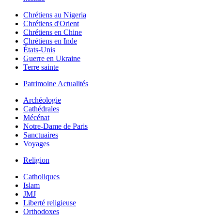
Chrétiens au Nigeria
Chrétiens d'Orient
Chrétiens en Chine
Chrétiens en Inde
États-Unis
Guerre en Ukraine
Terre sainte
Patrimoine Actualités
Archéologie
Cathédrales
Mécénat
Notre-Dame de Paris
Sanctuaires
Voyages
Religion
Catholiques
Islam
JMJ
Liberté religieuse
Orthodoxes