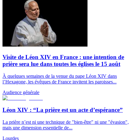
Visite de Léon XIV en France : une intention de
prière sera lue dans toutes les églises le 15 août
À quelques semaines de la venue du pape Léon XIV dans
l’Hexagone, les évêques de France invitent les paroisses...
Audience générale
Léon XIV : “La prière est un acte d’espérance”
La prière n’est ni une technique de "bien-être" ni une "évasion",
mais une dimension essentielle de...
Lourdes