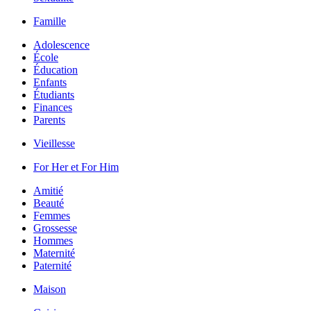
Famille
Adolescence
École
Éducation
Enfants
Étudiants
Finances
Parents
Vieillesse
For Her et For Him
Amitié
Beauté
Femmes
Grossesse
Hommes
Maternité
Paternité
Maison