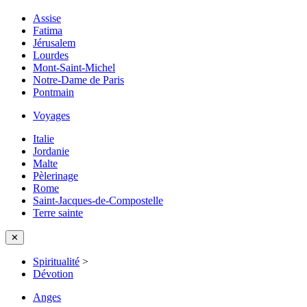
Assise
Fatima
Jérusalem
Lourdes
Mont-Saint-Michel
Notre-Dame de Paris
Pontmain
Voyages
Italie
Jordanie
Malte
Pèlerinage
Rome
Saint-Jacques-de-Compostelle
Terre sainte
✕
Spiritualité
>
Dévotion
Anges