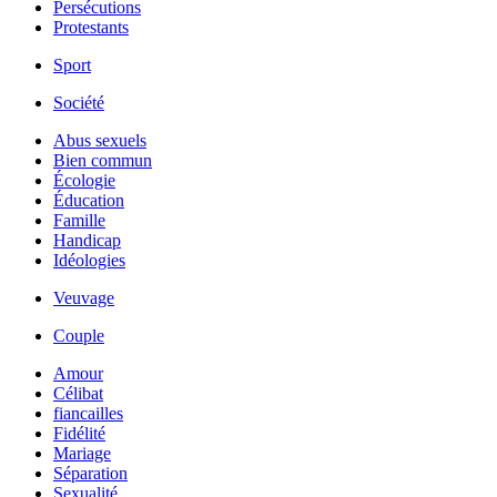
Persécutions
Protestants
Sport
Société
Abus sexuels
Bien commun
Écologie
Éducation
Famille
Handicap
Idéologies
Veuvage
Couple
Amour
Célibat
fiancailles
Fidélité
Mariage
Séparation
Sexualité