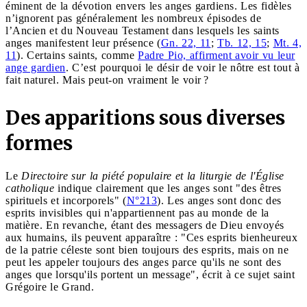
éminent de la dévotion envers les anges gardiens. Les fidèles
n’ignorent pas généralement les nombreux épisodes de
l’Ancien et du Nouveau Testament dans lesquels les saints
anges manifestent leur présence (
Gn. 22, 11
;
Tb. 12, 15
;
Mt. 4,
11
). Certains saints, comme
Padre Pio, affirment avoir vu leur
ange gardien
. C’est pourquoi le désir de voir le nôtre est tout à
fait naturel. Mais peut-on vraiment le voir ?
Des apparitions sous diverses
formes
Le
Directoire sur la piété populaire et la liturgie
de l'Église
catholique
indique clairement que les anges sont "des êtres
spirituels et incorporels" (
N°213
). Les anges sont donc des
esprits invisibles qui n'appartiennent pas au monde de la
matière. En revanche, étant des messagers de Dieu envoyés
aux humains, ils peuvent apparaître : "Ces esprits bienheureux
de la patrie céleste sont bien toujours des esprits, mais on ne
peut les appeler toujours des anges parce qu'ils ne sont des
anges que lorsqu'ils portent un message", écrit à ce sujet saint
Grégoire le Grand.