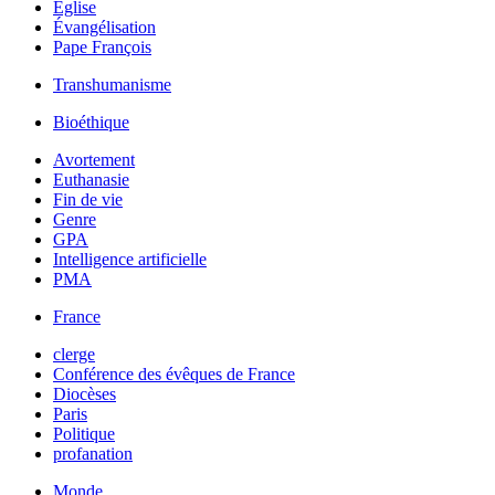
Église
Évangélisation
Pape François
Transhumanisme
Bioéthique
Avortement
Euthanasie
Fin de vie
Genre
GPA
Intelligence artificielle
PMA
France
clerge
Conférence des évêques de France
Diocèses
Paris
Politique
profanation
Monde