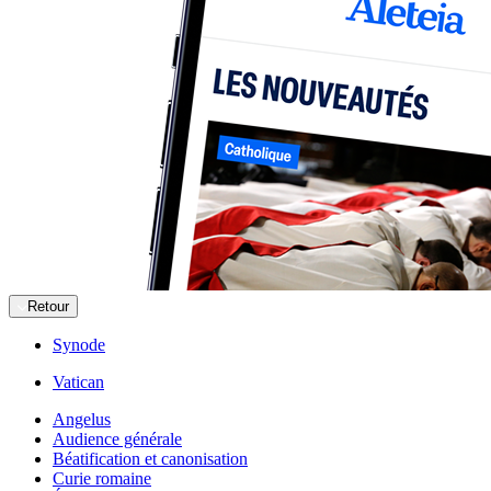
Retour
Synode
Vatican
Angelus
Audience générale
Béatification et canonisation
Curie romaine