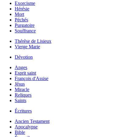
Exorcisme
Hérésie
Mort
Péchés
Purgatoire
Souffrance
Thérèse de Lisieux
Vierge Marie
Dévotion
Anges
Esprit saint
François d'Assise
Jésus
Miracle
Reliques
Saints
Écritures
Ancien Testament
Apocalypse
Bible