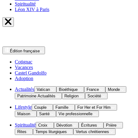
Spiritualité
Léon XIV à Paris
Édition
française
Cotignac
Vacances
Castel Gandolfo
Adoption
Actualités
Vatican
Bioéthique
France
Monde
Patrimoine Actualités
Religion
Société
Lifestyle
Couple
Famille
For Her et For Him
Maison
Santé
Vie professionnelle
Spiritualité
Croix
Dévotion
Écritures
Prière
Rites
Temps liturgiques
Vertus chrétiennes