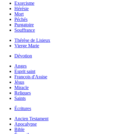
Exorcisme
Hérésie
Mort
Péchés
Purgatoire
Souffrance
Thérèse de Lisieux
Vierge Marie
Dévotion
Anges
Esprit saint
François d'Assise
Jésus
Miracle
Reliques
Saints
Écritures
Ancien Testament
Apocalypse
Bible