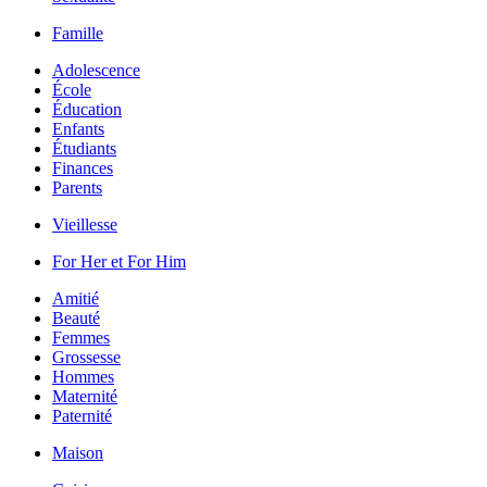
Famille
Adolescence
École
Éducation
Enfants
Étudiants
Finances
Parents
Vieillesse
For Her et For Him
Amitié
Beauté
Femmes
Grossesse
Hommes
Maternité
Paternité
Maison