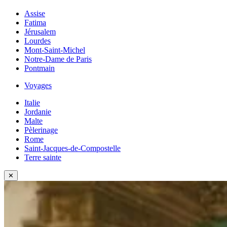
Assise
Fatima
Jérusalem
Lourdes
Mont-Saint-Michel
Notre-Dame de Paris
Pontmain
Voyages
Italie
Jordanie
Malte
Pèlerinage
Rome
Saint-Jacques-de-Compostelle
Terre sainte
✕