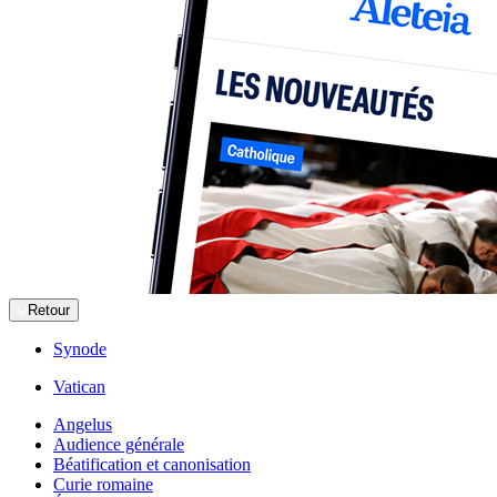
Retour
Synode
Vatican
Angelus
Audience générale
Béatification et canonisation
Curie romaine