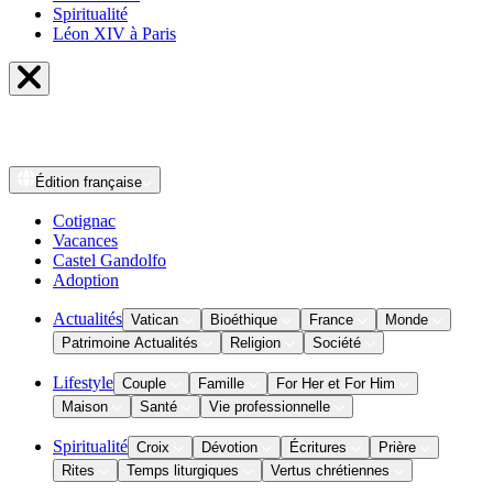
Spiritualité
Léon XIV à Paris
Édition
française
Cotignac
Vacances
Castel Gandolfo
Adoption
Actualités
Vatican
Bioéthique
France
Monde
Patrimoine Actualités
Religion
Société
Lifestyle
Couple
Famille
For Her et For Him
Maison
Santé
Vie professionnelle
Spiritualité
Croix
Dévotion
Écritures
Prière
Rites
Temps liturgiques
Vertus chrétiennes