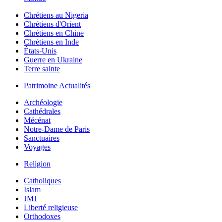
Chrétiens au Nigeria
Chrétiens d'Orient
Chrétiens en Chine
Chrétiens en Inde
États-Unis
Guerre en Ukraine
Terre sainte
Patrimoine Actualités
Archéologie
Cathédrales
Mécénat
Notre-Dame de Paris
Sanctuaires
Voyages
Religion
Catholiques
Islam
JMJ
Liberté religieuse
Orthodoxes