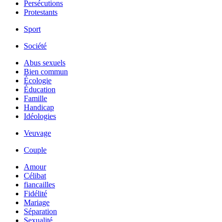
Persécutions
Protestants
Sport
Société
Abus sexuels
Bien commun
Écologie
Éducation
Famille
Handicap
Idéologies
Veuvage
Couple
Amour
Célibat
fiancailles
Fidélité
Mariage
Séparation
Sexualité