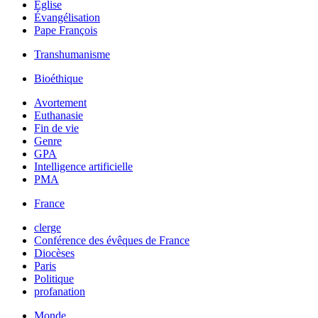
Église
Évangélisation
Pape François
Transhumanisme
Bioéthique
Avortement
Euthanasie
Fin de vie
Genre
GPA
Intelligence artificielle
PMA
France
clerge
Conférence des évêques de France
Diocèses
Paris
Politique
profanation
Monde