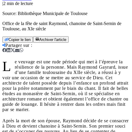
|
2
min de lecture
Source:
Bibliothèque Municipale de Toulouse
Office de la fête de saint Raymond, chanoine de Saint-Sernin de
Toulouse, au XIe siècle
Copier le lien
Archiver l'article
Partager sur
:
L
e veuvage est une rude période qui met à l’épreuve la
résilience de la personne. Mais Raymond Gayrard, issue
d’une famille toulousaine du XIIe siècle, a réussi à y
voir une occasion de se mettre au service de Dieu. Cet
architecte de talent possède depuis l’enfance un profond attrait
pour la prière notamment par le biais du chant. Il fait de belles
études au monastère de Saint-Sernin, où il se spécialise en
architecture romane et obtient également l’office de chantre ou
guide de louange. Il hésite à rentrer dans les ordres mais finit
par se marier.
Après la mort de son épouse, Raymond décide de se consacrer
à Dieu et devient chanoine à Saint-Sernin. Son premier souci
est de s’occuper des pauvres. Au lieu de se contenter de