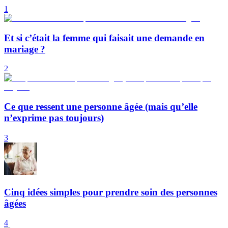
1
Et si c’était la femme qui faisait une demande en
mariage ?
2
Ce que ressent une personne âgée (mais qu’elle
n’exprime pas toujours)
3
Cinq idées simples pour prendre soin des personnes
âgées
4