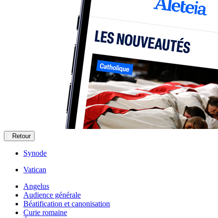
Retour
Synode
Vatican
Angelus
Audience générale
Béatification et canonisation
Curie romaine