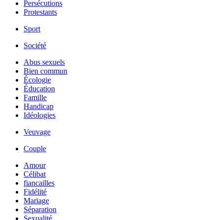
Persécutions
Protestants
Sport
Société
Abus sexuels
Bien commun
Écologie
Éducation
Famille
Handicap
Idéologies
Veuvage
Couple
Amour
Célibat
fiancailles
Fidélité
Mariage
Séparation
Sexualité