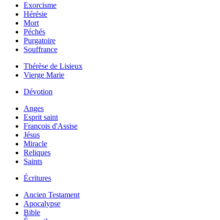
Exorcisme
Hérésie
Mort
Péchés
Purgatoire
Souffrance
Thérèse de Lisieux
Vierge Marie
Dévotion
Anges
Esprit saint
François d'Assise
Jésus
Miracle
Reliques
Saints
Écritures
Ancien Testament
Apocalypse
Bible