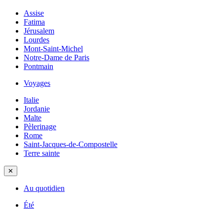
Assise
Fatima
Jérusalem
Lourdes
Mont-Saint-Michel
Notre-Dame de Paris
Pontmain
Voyages
Italie
Jordanie
Malte
Pèlerinage
Rome
Saint-Jacques-de-Compostelle
Terre sainte
✕
Au quotidien
Été