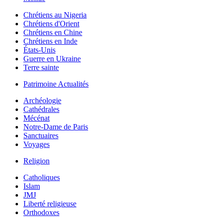
Chrétiens au Nigeria
Chrétiens d'Orient
Chrétiens en Chine
Chrétiens en Inde
États-Unis
Guerre en Ukraine
Terre sainte
Patrimoine Actualités
Archéologie
Cathédrales
Mécénat
Notre-Dame de Paris
Sanctuaires
Voyages
Religion
Catholiques
Islam
JMJ
Liberté religieuse
Orthodoxes