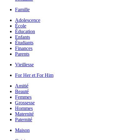
Famille
Adolescence
École
Éducation
Enfants
Étudiants
Finances
Parents
Vieillesse
For Her et For Him
Amitié
Beauté
Femmes
Grossesse
Hommes
Maternité
Paternité
Maison