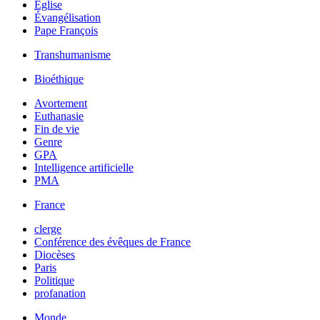
Église
Évangélisation
Pape François
Transhumanisme
Bioéthique
Avortement
Euthanasie
Fin de vie
Genre
GPA
Intelligence artificielle
PMA
France
clerge
Conférence des évêques de France
Diocèses
Paris
Politique
profanation
Monde