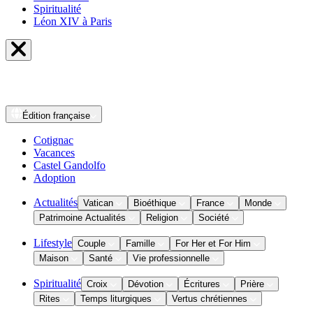
Spiritualité
Léon XIV à Paris
Édition
française
Cotignac
Vacances
Castel Gandolfo
Adoption
Actualités
Vatican
Bioéthique
France
Monde
Patrimoine Actualités
Religion
Société
Lifestyle
Couple
Famille
For Her et For Him
Maison
Santé
Vie professionnelle
Spiritualité
Croix
Dévotion
Écritures
Prière
Rites
Temps liturgiques
Vertus chrétiennes