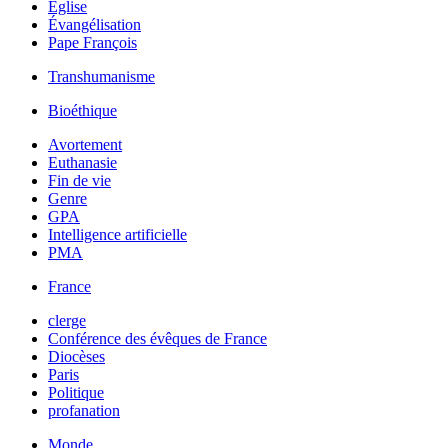
Église
Évangélisation
Pape François
Transhumanisme
Bioéthique
Avortement
Euthanasie
Fin de vie
Genre
GPA
Intelligence artificielle
PMA
France
clerge
Conférence des évêques de France
Diocèses
Paris
Politique
profanation
Monde