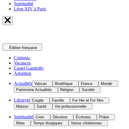
Spiritualité
Léon XIV à Paris
Édition
française
Cotignac
Vacances
Castel Gandolfo
Adoption
Actualités
Vatican
Bioéthique
France
Monde
Patrimoine Actualités
Religion
Société
Lifestyle
Couple
Famille
For Her et For Him
Maison
Santé
Vie professionnelle
Spiritualité
Croix
Dévotion
Écritures
Prière
Rites
Temps liturgiques
Vertus chrétiennes