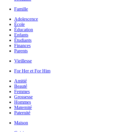
Famille
Adolescence
École
Éducation
Enfants
Étudiants
Finances
Parents
Vieillesse
For Her et For Him
Amitié
Beauté
Femmes
Grossesse
Hommes
Maternité
Paternité
Maison