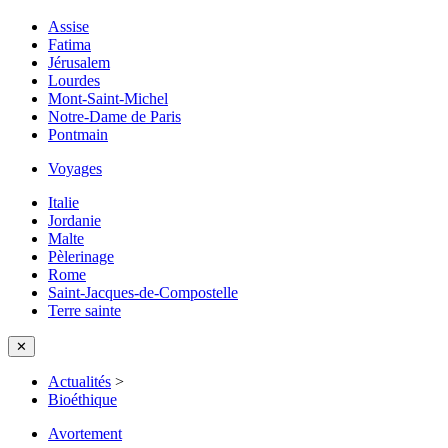
Assise
Fatima
Jérusalem
Lourdes
Mont-Saint-Michel
Notre-Dame de Paris
Pontmain
Voyages
Italie
Jordanie
Malte
Pèlerinage
Rome
Saint-Jacques-de-Compostelle
Terre sainte
✕
Actualités
>
Bioéthique
Avortement