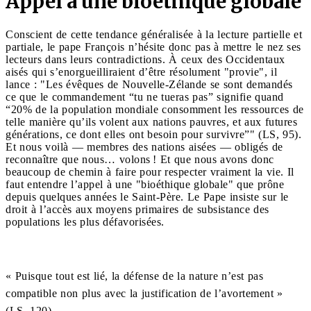
Appel à une bioéthique globale
Conscient de cette tendance généralisée à la lecture partielle et
partiale, le pape François n’hésite donc pas à mettre le nez ses
lecteurs dans leurs contradictions. À ceux des Occidentaux
aisés qui s’enorgueilliraient d’être résolument "provie", il
lance : "Les évêques de Nouvelle-Zélande se sont demandés
ce que le commandement “tu ne tueras pas” signifie quand
“20% de la population mondiale consomment les ressources de
telle manière qu’ils volent aux nations pauvres, et aux futures
générations, ce dont elles ont besoin pour survivre”" (LS, 95).
Et nous voilà — membres des nations aisées — obligés de
reconnaître que nous… volons ! Et que nous avons donc
beaucoup de chemin à faire pour respecter vraiment la vie. Il
faut entendre l’appel à une "bioéthique globale" que prône
depuis quelques années le Saint-Père. Le Pape insiste sur le
droit à l’accès aux moyens primaires de subsistance des
populations les plus défavorisées.
« Puisque tout est lié, la défense de la nature n’est pas
compatible non plus avec la justification de l’avortement »
(LS, 120)