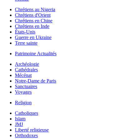
Chrétiens au Nigeria
Chrétiens d'Orient
Chrétiens en Chine
Chrétiens en Inde
États-Unis
Guerre en Ukraine
Terre sainte
Patrimoine Actualités
Archéologie
Cathédrales
Mécénat
Notre-Dame de Paris
Sanctuaires
Voyages
Religion
Catholiques
Islam
JMJ
Liberté religieuse
Orthodoxes