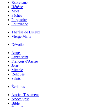
Exorcisme
Hérésie
Mort
Péchés
Purgatoire
Souffrance
Thérèse de Lisieux
Vierge Marie
Dévotion
Anges
Esprit saint
François d'Assise
Jésus
Miracle
Reliques
Saints
Écritures
Ancien Testament
Apocalypse
Bible