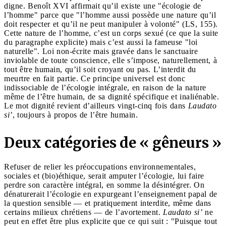
digne. Benoît XVI affirmait qu’il existe une "écologie de
l’homme" parce que "l’homme aussi possède une nature qu’il
doit respecter et qu’il ne peut manipuler à volonté" (LS, 155).
Cette nature de l’homme, c’est un corps sexué (ce que la suite
du paragraphe explicite) mais c’est aussi la fameuse "loi
naturelle". Loi non-écrite mais gravée dans le sanctuaire
inviolable de toute conscience, elle s’impose, naturellement, à
tout être humain, qu’il soit croyant ou pas. L’interdit du
meurtre en fait partie. Ce principe universel est donc
indissociable de l’écologie intégrale, en raison de la nature
même de l’être humain, de sa dignité spécifique et inaliénable.
Le mot dignité revient d’ailleurs vingt-cinq fois dans
Laudato
si’
, toujours à propos de l’être humain.
Deux catégories de « gêneurs »
Refuser de relier les préoccupations environnementales,
sociales et (bio)éthique, serait amputer l’écologie, lui faire
perdre son caractère intégral, en somme la désintégrer. On
dénaturerait l’écologie en expurgeant l’enseignement papal de
la question sensible — et pratiquement interdite, même dans
certains milieux chrétiens — de l’avortement.
Laudato si’
ne
peut en effet être plus explicite que ce qui suit : "Puisque tout