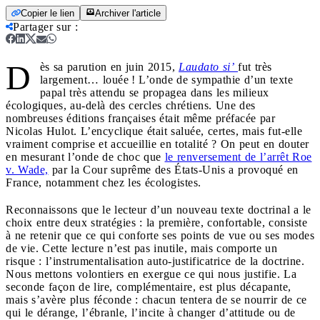
Copier le lien
Archiver l'article
Partager sur
:
D
ès sa parution en juin 2015,
Laudato si’
fut très
largement… louée ! L’onde de sympathie d’un texte
papal très attendu se propagea dans les milieux
écologiques, au-delà des cercles chrétiens. Une des
nombreuses éditions françaises était même préfacée par
Nicolas Hulot. L’encyclique était saluée, certes, mais fut-elle
vraiment comprise et accueillie en totalité ? On peut en douter
en mesurant l’onde de choc que
le renversement de l’arrêt Roe
v. Wade,
par la Cour suprême des États-Unis a provoqué en
France, notamment chez les écologistes.
Reconnaissons que le lecteur d’un nouveau texte doctrinal a le
choix entre deux stratégies : la première, confortable, consiste
à ne retenir que ce qui conforte ses points de vue ou ses modes
de vie. Cette lecture n’est pas inutile, mais comporte un
risque : l’instrumentalisation auto-justificatrice de la doctrine.
Nous mettons volontiers en exergue ce qui nous justifie. La
seconde façon de lire, complémentaire, est plus décapante,
mais s’avère plus féconde : chacun tentera de se nourrir de ce
qui le dérange, l’ébranle, l’incite à changer d’attitude ou de