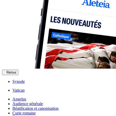
Retour
Synode
Vatican
Angelus
Audience générale
Béatification et canonisation
Curie romaine