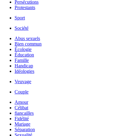
Persécutions
Protestants
Sport
Société
Abus sexuels
Bien commun
Écologie
Éducation
Famille
Handicap
Idéologies
Veuvage
Couple
Amour
Célibat
fiancailles
Fidélité
Mariage
Séparation
Sexualité