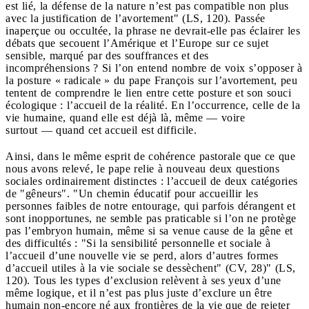
est lié, la défense de la nature n’est pas compatible non plus
avec la justification de l’avortement" (LS, 120). Passée
inaperçue ou occultée, la phrase ne devrait-elle pas éclairer les
débats que secouent l’Amérique et l’Europe sur ce sujet
sensible, marqué par des souffrances et des
incompréhensions ? Si l’on entend nombre de voix s’opposer à
la posture « radicale » du pape François sur l’avortement, peu
tentent de comprendre le lien entre cette posture et son souci
écologique : l’accueil de la réalité. En l’occurrence, celle de la
vie humaine, quand elle est déjà là, même — voire
surtout — quand cet accueil est difficile.
Ainsi, dans le même esprit de cohérence pastorale que ce que
nous avons relevé, le pape relie à nouveau deux questions
sociales ordinairement distinctes : l’accueil de deux catégories
de "gêneurs". "Un chemin éducatif pour accueillir les
personnes faibles de notre entourage, qui parfois dérangent et
sont inopportunes, ne semble pas praticable si l’on ne protège
pas l’embryon humain, même si sa venue cause de la gêne et
des difficultés : "Si la sensibilité personnelle et sociale à
l’accueil d’une nouvelle vie se perd, alors d’autres formes
d’accueil utiles à la vie sociale se dessèchent" (CV, 28)" (LS,
120). Tous les types d’exclusion relèvent à ses yeux d’une
même logique, et il n’est pas plus juste d’exclure un être
humain non-encore né aux frontières de la vie que de rejeter