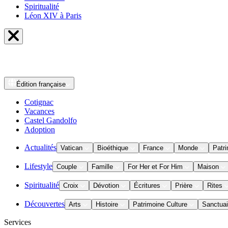
Spiritualité
Léon XIV à Paris
Édition
française
Cotignac
Vacances
Castel Gandolfo
Adoption
Actualités
Vatican
Bioéthique
France
Monde
Patri
Lifestyle
Couple
Famille
For Her et For Him
Maison
Spiritualité
Croix
Dévotion
Écritures
Prière
Rites
Découvertes
Arts
Histoire
Patrimoine Culture
Sanctuai
Services