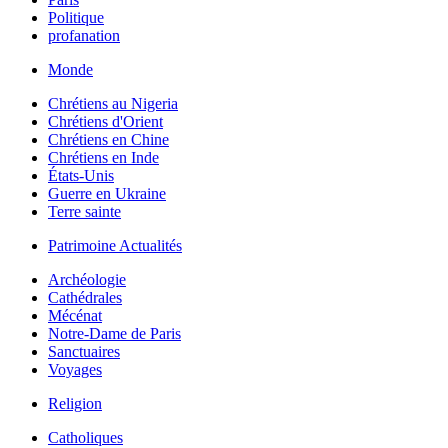
Politique
profanation
Monde
Chrétiens au Nigeria
Chrétiens d'Orient
Chrétiens en Chine
Chrétiens en Inde
États-Unis
Guerre en Ukraine
Terre sainte
Patrimoine Actualités
Archéologie
Cathédrales
Mécénat
Notre-Dame de Paris
Sanctuaires
Voyages
Religion
Catholiques