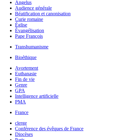
Angelus
Audience générale
Béatification et canonisation
Curie romaine
Église
Évangélisation
Pape François
Transhumanisme
Bioéthique
Avortement
Euthanasie
Fin de vie
Genre
GPA
Intelligence artificielle
PMA
France
clerge
Conférence des évêques de France
Diocèses
Paris