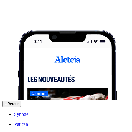
Retour
Synode
Vatican