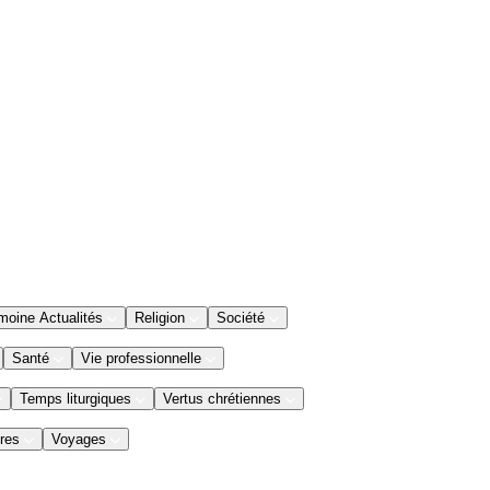
moine Actualités
Religion
Société
Santé
Vie professionnelle
Temps liturgiques
Vertus chrétiennes
res
Voyages