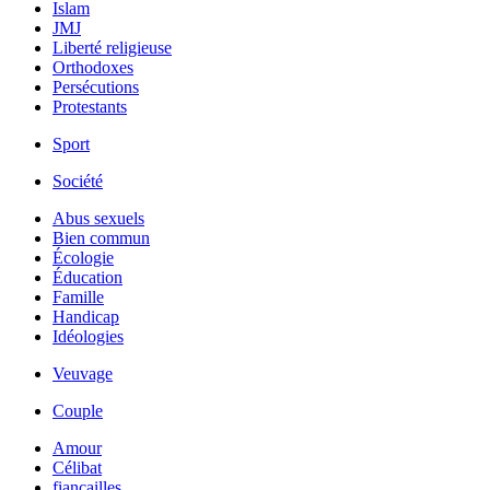
Islam
JMJ
Liberté religieuse
Orthodoxes
Persécutions
Protestants
Sport
Société
Abus sexuels
Bien commun
Écologie
Éducation
Famille
Handicap
Idéologies
Veuvage
Couple
Amour
Célibat
fiancailles