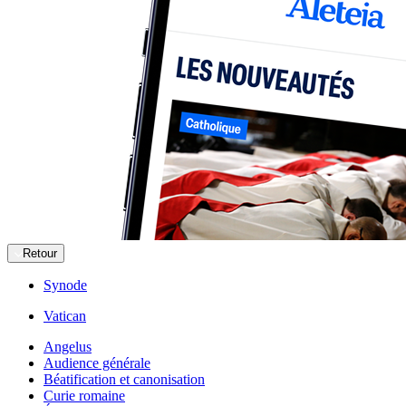
Retour
Synode
Vatican
Angelus
Audience générale
Béatification et canonisation
Curie romaine