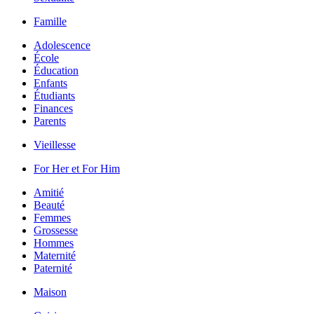
Famille
Adolescence
École
Éducation
Enfants
Étudiants
Finances
Parents
Vieillesse
For Her et For Him
Amitié
Beauté
Femmes
Grossesse
Hommes
Maternité
Paternité
Maison