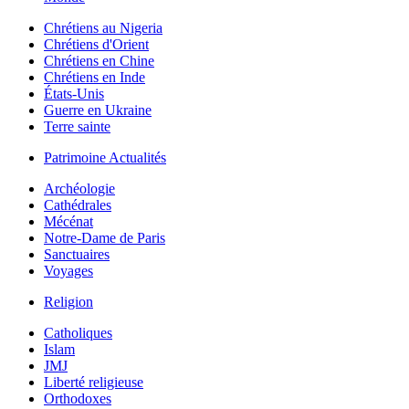
Chrétiens au Nigeria
Chrétiens d'Orient
Chrétiens en Chine
Chrétiens en Inde
États-Unis
Guerre en Ukraine
Terre sainte
Patrimoine Actualités
Archéologie
Cathédrales
Mécénat
Notre-Dame de Paris
Sanctuaires
Voyages
Religion
Catholiques
Islam
JMJ
Liberté religieuse
Orthodoxes