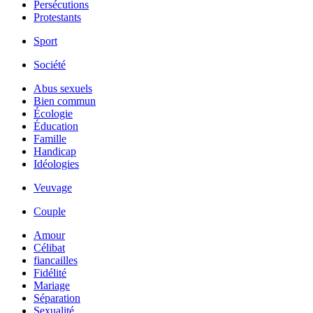
Persécutions
Protestants
Sport
Société
Abus sexuels
Bien commun
Écologie
Éducation
Famille
Handicap
Idéologies
Veuvage
Couple
Amour
Célibat
fiancailles
Fidélité
Mariage
Séparation
Sexualité