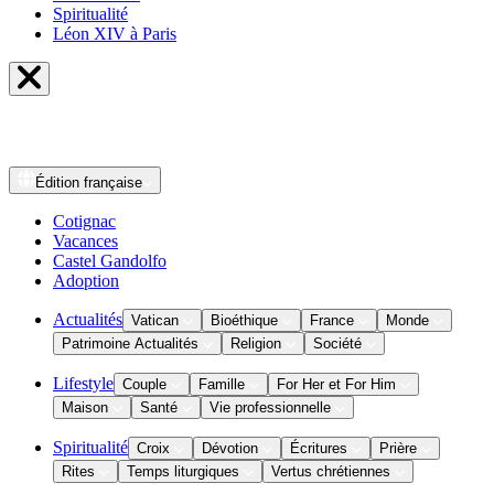
Spiritualité
Léon XIV à Paris
Édition
française
Cotignac
Vacances
Castel Gandolfo
Adoption
Actualités
Vatican
Bioéthique
France
Monde
Patrimoine Actualités
Religion
Société
Lifestyle
Couple
Famille
For Her et For Him
Maison
Santé
Vie professionnelle
Spiritualité
Croix
Dévotion
Écritures
Prière
Rites
Temps liturgiques
Vertus chrétiennes