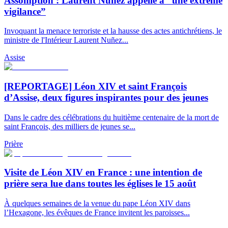
Assomption : Laurent Nuñez appelle à “une extrême
vigilance”
Invoquant la menace terroriste et la hausse des actes antichrétiens, le
ministre de l'Intérieur Laurent Nuñez...
Assise
[REPORTAGE] Léon XIV et saint François
d’Assise, deux figures inspirantes pour des jeunes
Dans le cadre des célébrations du huitième centenaire de la mort de
saint François, des milliers de jeunes se...
Prière
Visite de Léon XIV en France : une intention de
prière sera lue dans toutes les églises le 15 août
À quelques semaines de la venue du pape Léon XIV dans
l’Hexagone, les évêques de France invitent les paroisses...