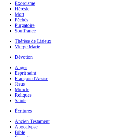
Exorcisme
Hérésie
Mort
Péchés
Purgatoire
Souffrance
Thérèse de Lisieux
Vierge Marie
Dévotion
Anges
Esprit saint
François d'Assise
Jésus
Miracle
Reliques
Saints
Écritures
Ancien Testament
Apocalypse
Bible