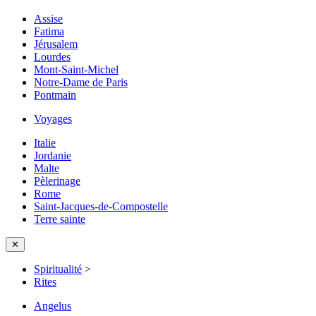
Assise
Fatima
Jérusalem
Lourdes
Mont-Saint-Michel
Notre-Dame de Paris
Pontmain
Voyages
Italie
Jordanie
Malte
Pèlerinage
Rome
Saint-Jacques-de-Compostelle
Terre sainte
✕
Spiritualité
>
Rites
Angelus