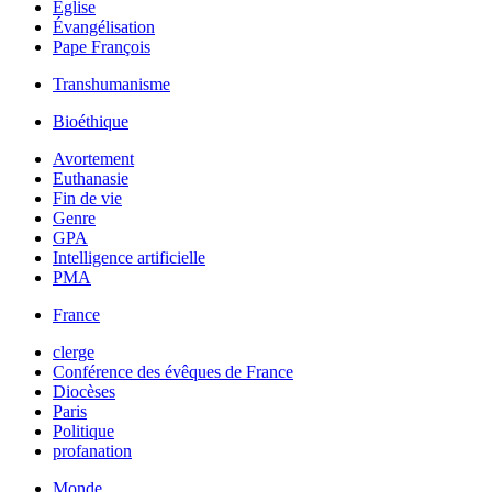
Église
Évangélisation
Pape François
Transhumanisme
Bioéthique
Avortement
Euthanasie
Fin de vie
Genre
GPA
Intelligence artificielle
PMA
France
clerge
Conférence des évêques de France
Diocèses
Paris
Politique
profanation
Monde