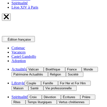
Spiritualité
Léon XIV à Paris
Édition
française
Cotignac
Vacances
Castel Gandolfo
Adoption
Actualités
Vatican
Bioéthique
France
Monde
Patrimoine Actualités
Religion
Société
Lifestyle
Couple
Famille
For Her et For Him
Maison
Santé
Vie professionnelle
Spiritualité
Croix
Dévotion
Écritures
Prière
Rites
Temps liturgiques
Vertus chrétiennes