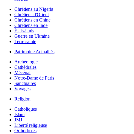
Chrétiens au Nigeria
Chrétiens d'Orient
Chrétiens en Chine
Chrétiens en Inde
États-Unis
Guerre en Ukraine
Terre sainte
Patrimoine Actualités
Archéologie
Cathédrales
Mécénat
Notre-Dame de Paris
Sanctuaires
Voyages
Religion
Catholiques
Islam
JMJ
Liberté religieuse
Orthodoxes