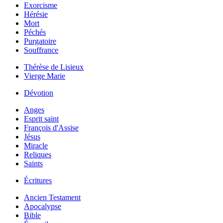
Exorcisme
Hérésie
Mort
Péchés
Purgatoire
Souffrance
Thérèse de Lisieux
Vierge Marie
Dévotion
Anges
Esprit saint
François d'Assise
Jésus
Miracle
Reliques
Saints
Écritures
Ancien Testament
Apocalypse
Bible