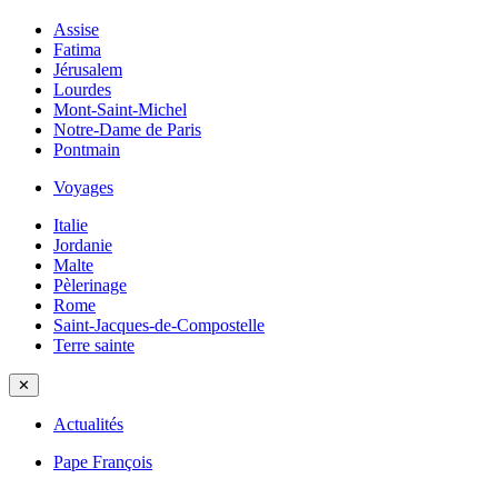
Assise
Fatima
Jérusalem
Lourdes
Mont-Saint-Michel
Notre-Dame de Paris
Pontmain
Voyages
Italie
Jordanie
Malte
Pèlerinage
Rome
Saint-Jacques-de-Compostelle
Terre sainte
✕
Actualités
Pape François