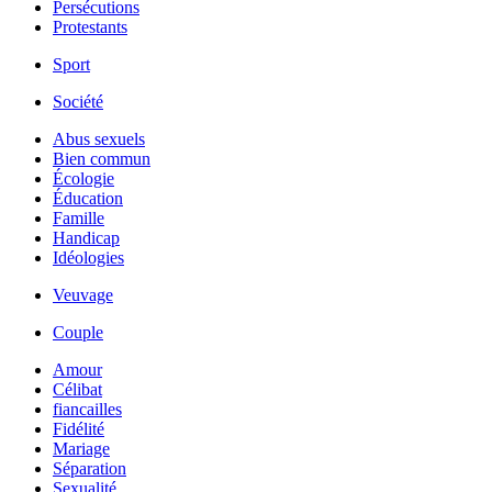
Persécutions
Protestants
Sport
Société
Abus sexuels
Bien commun
Écologie
Éducation
Famille
Handicap
Idéologies
Veuvage
Couple
Amour
Célibat
fiancailles
Fidélité
Mariage
Séparation
Sexualité