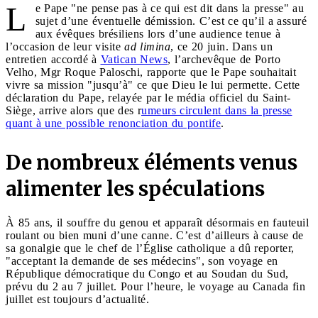
L
e Pape "ne pense pas à ce qui est dit dans la presse" au
sujet d’une éventuelle démission. C’est ce qu’il a assuré
aux évêques brésiliens lors d’une audience tenue à
l’occasion de leur visite
ad limina
, ce 20 juin. Dans un
entretien accordé à
Vatican News
, l’archevêque de Porto
Velho, Mgr Roque Paloschi, rapporte que le Pape souhaitait
vivre sa mission "jusqu’à" ce que Dieu le lui permette. Cette
déclaration du Pape, relayée par le média officiel du Saint-
Siège, arrive alors que des r
umeurs circulent dans la presse
quant à une possible renonciation du pontife
.
De nombreux éléments venus
alimenter les spéculations
À 85 ans, il souffre du genou et apparaît désormais en fauteuil
roulant ou bien muni d’une canne. C’est d’ailleurs à cause de
sa gonalgie que le chef de l’Église catholique a dû reporter,
"acceptant la demande de ses médecins", son voyage en
République démocratique du Congo et au Soudan du Sud,
prévu du 2 au 7 juillet. Pour l’heure, le voyage au Canada fin
juillet est toujours d’actualité.