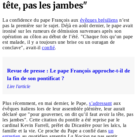
tête, pas les jambes"
La confidence du pape François aux
évêques brésiliens
n’est
pas la première sur le sujet. Déjà en août dernier, le pape avait
ironisé sur les rumeurs de démission survenues après son
opération au côlon au début de l’été. "Chaque fois qu’un pape
est malade, il y a toujours une brise ou un ouragan de
conclave", avait-il
confié
.
Revue de presse : Le pape François approche-t-il de
la fin de son pontificat ?
Lire l'article
Plus récemment, en mai dernier, le Pape,
s’adressant
aux
évêques italiens lors de leur assemblée plénière, leur aurait
déclaré que "pour gouverner, on dit qu’il faut avoir la tête, pas
les jambes". Cette citation du pontife a été reprise par le
cardinal Kevin Farrell, préfet du Dicastère pour les laïcs, la
famille et la vie. Ce proche du Pape a confié dans
un
entretien
au quotidien argentin
La Nacion
ne pas sentir