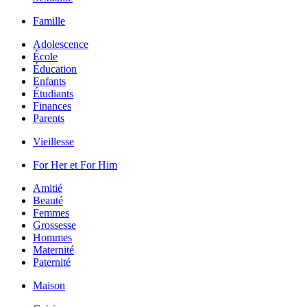
Famille
Adolescence
École
Éducation
Enfants
Étudiants
Finances
Parents
Vieillesse
For Her et For Him
Amitié
Beauté
Femmes
Grossesse
Hommes
Maternité
Paternité
Maison