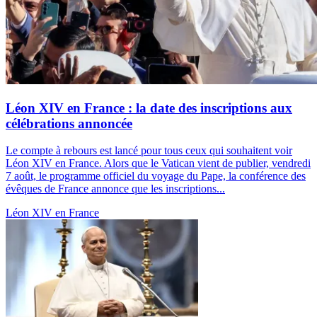
Léon XIV en France : la date des inscriptions aux
célébrations annoncée
Le compte à rebours est lancé pour tous ceux qui souhaitent voir
Léon XIV en France. Alors que le Vatican vient de publier, vendredi
7 août, le programme officiel du voyage du Pape, la conférence des
évêques de France annonce que les inscriptions...
Léon XIV en France