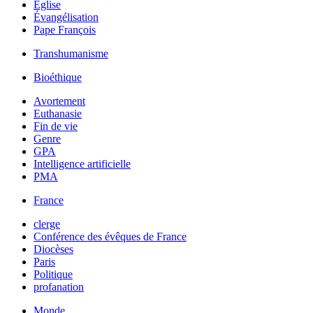
Église
Évangélisation
Pape François
Transhumanisme
Bioéthique
Avortement
Euthanasie
Fin de vie
Genre
GPA
Intelligence artificielle
PMA
France
clerge
Conférence des évêques de France
Diocèses
Paris
Politique
profanation
Monde