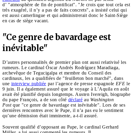
d’ "atmosphère de fin de pontificat". "Je crois que tout cela est
très exagéré, il n’y a pas de faits concrets", a insisté celui qui
est aussi camerlingue et qui administrerait donc le Saint-Siège
en cas de siège vacant.
"Ce genre de bavardage est
inévitable"
D’autres personnalités de premier plan ont aussi relativisé les
rumeurs. Le cardinal Óscar Andrés Rodríguez Maradiaga,
archevêque de Tegucigalpa et membre du Conseil des
cardinaux, les a qualifiées de "feuilleton bon marché", dans
une
interview publiée
par l’agence de presse espagnole
EFE
le
9 juin. Il a également assuré que le voyage à L’Aquila en août
avait été planifié depuis longtemps. Austen Ivereigh, biographe
du pape François, a de son côté
déclaré
au
Washington
Post
que "ce genre de bavardage est inévitable". Lors de ses
dernières rencontres avec le Pape, il n’a pas eu le sentiment
qu’une démission était imminente, a-t-il assuré.
Souvent qualifié d’opposant au Pape, le cardinal Gerhard
Müller, a lui aussi commenté les rumeurs. Il