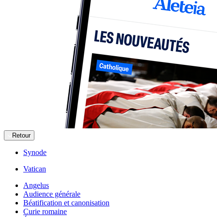
Retour
Synode
Vatican
Angelus
Audience générale
Béatification et canonisation
Curie romaine