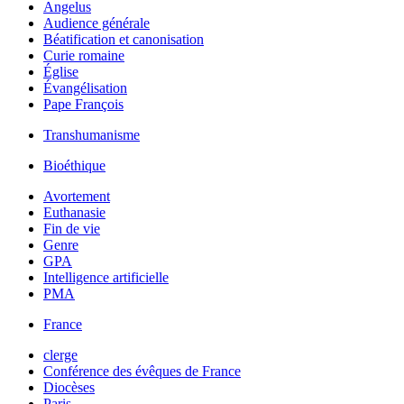
Angelus
Audience générale
Béatification et canonisation
Curie romaine
Église
Évangélisation
Pape François
Transhumanisme
Bioéthique
Avortement
Euthanasie
Fin de vie
Genre
GPA
Intelligence artificielle
PMA
France
clerge
Conférence des évêques de France
Diocèses
Paris