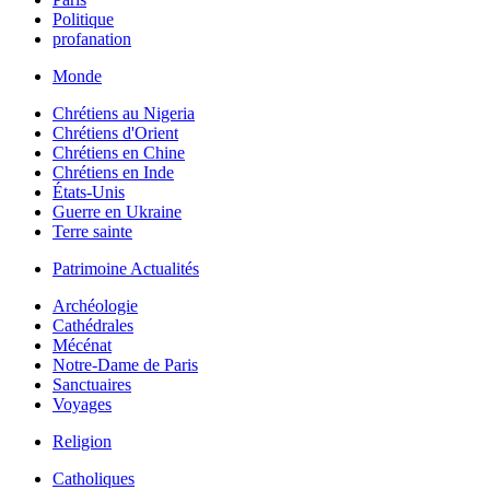
Politique
profanation
Monde
Chrétiens au Nigeria
Chrétiens d'Orient
Chrétiens en Chine
Chrétiens en Inde
États-Unis
Guerre en Ukraine
Terre sainte
Patrimoine Actualités
Archéologie
Cathédrales
Mécénat
Notre-Dame de Paris
Sanctuaires
Voyages
Religion
Catholiques