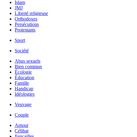
Islam
JMJ
Liberté religieuse
Orthodoxes
Persécutions
Protestants
Sport
Société
Abus sexuels
Bien commun
Écologie
Éducation
Famille
Handicap
Idéologies
Veuvage
Couple
Amour
Célibat
fiancailles