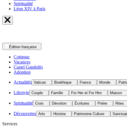
Spiritualité
Léon XIV à Paris
Édition
française
Cotignac
Vacances
Castel Gandolfo
Adoption
Actualités
Vatican
Bioéthique
France
Monde
Patri
Lifestyle
Couple
Famille
For Her et For Him
Maison
Spiritualité
Croix
Dévotion
Écritures
Prière
Rites
Découvertes
Arts
Histoire
Patrimoine Culture
Sanctuai
Services