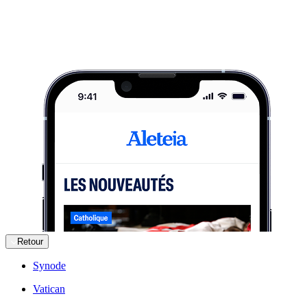
Retour
Synode
Vatican