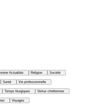
moine Actualités
Religion
Société
Santé
Vie professionnelle
Temps liturgiques
Vertus chrétiennes
res
Voyages