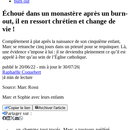
burn out
Échoué dans un monastère après un burn-
out, il en ressort chrétien et change de
vie !
Complètement à plat après la naissance de son cinquième enfant,
Marc se retranche cinq jours dans un prieuré pour se requinquer. Là,
une évidence s’impose à lui : il ne deviendra pleinement ce qu’il est
appelé à être qu’au sein de l’Église catholique.
publié le 20/06/22
-
mis à jour le 30/07/26
|
Raphaëlle Coquebert
|
4
min de lecture
Source:
Marc Rossi
Marc et Sophie avec leurs enfants
Copier le lien
Archiver l'article
Partager sur
:
ux chemins tout tracés, Marc a toujours préféré