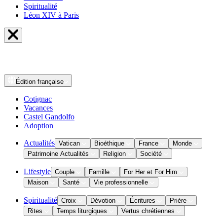
Spiritualité
Léon XIV à Paris
Édition
française
Cotignac
Vacances
Castel Gandolfo
Adoption
Actualités
Vatican
Bioéthique
France
Monde
Patrimoine Actualités
Religion
Société
Lifestyle
Couple
Famille
For Her et For Him
Maison
Santé
Vie professionnelle
Spiritualité
Croix
Dévotion
Écritures
Prière
Rites
Temps liturgiques
Vertus chrétiennes