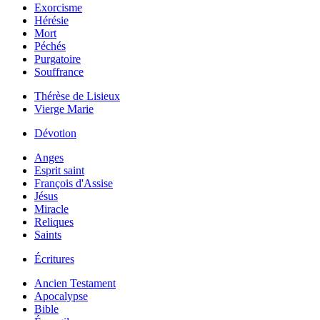
Exorcisme
Hérésie
Mort
Péchés
Purgatoire
Souffrance
Thérèse de Lisieux
Vierge Marie
Dévotion
Anges
Esprit saint
François d'Assise
Jésus
Miracle
Reliques
Saints
Écritures
Ancien Testament
Apocalypse
Bible