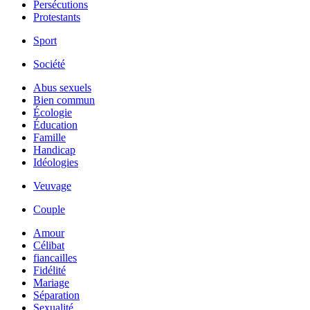
Persécutions
Protestants
Sport
Société
Abus sexuels
Bien commun
Écologie
Éducation
Famille
Handicap
Idéologies
Veuvage
Couple
Amour
Célibat
fiancailles
Fidélité
Mariage
Séparation
Sexualité