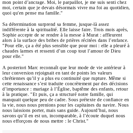
mon point d’ancrage. Moi, le parpaillot, je me suis senti chez
moi, certain que je devais désormais vivre ma foi au quotidien,
quoi qu'en pense ma famille."
Sa détermination surprend sa femme, jusque-là assez
indifférente à la spiritualité. Elle laisse faire. Trois mois après,
Sophie accepte de se rendre à la messe à Murat : affleurent
alors à la surface des bribes de prières récitées dans l’enfance.
"Pour elle, ça a été plus sensible que pour moi : elle a pleuré à
chaudes larmes et ressenti d’un coup tout l’amour de Dieu
pour elle."
A posteriori Marc reconnaît que leur mode de vie antérieur à
leur conversion rejoignait en tant de points les valeurs
chrétiennes qu’il y a plus eu continuité que rupture. Même si
cette renaissance s’est traduite concrètement par des décisions
d’importance : mariage à l’Église, baptême des enfants, retour
à la pratique. "Et puis, ça a structuré notre famille, qui
manquait quelque peu de cadre. Sous prétexte de confiance en
la vie, nous nous prenions pour les capitaines du navire. Nous
nous laissions porter, mais sans guide. Aujourd’hui, nous
savons qu’il en est un, incomparable, à l’écoute duquel nous
nous efforçons de nous mettre : le Christ."