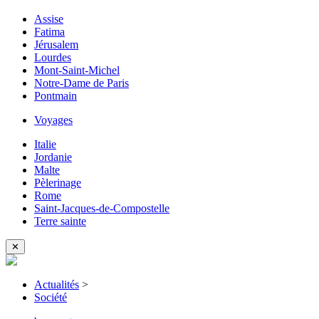
Assise
Fatima
Jérusalem
Lourdes
Mont-Saint-Michel
Notre-Dame de Paris
Pontmain
Voyages
Italie
Jordanie
Malte
Pèlerinage
Rome
Saint-Jacques-de-Compostelle
Terre sainte
✕
Actualités
>
Société