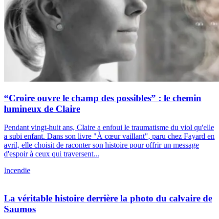
“Croire ouvre le champ des possibles” : le chemin
lumineux de Claire
Pendant vingt-huit ans, Claire a enfoui le traumatisme du viol qu'elle
a subi enfant. Dans son livre "À cœur vaillant", paru chez Fayard en
avril, elle choisit de raconter son histoire pour offrir un message
d'espoir à ceux qui traversent...
Incendie
La véritable histoire derrière la photo du calvaire de
Saumos