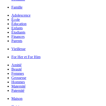
Famille
Adolescence
École
Éducation
Enfants
Étudiants
Finances
Parents
Vieillesse
For Her et For Him
Amitié
Beauté
Femmes
Grossesse
Hommes
Maternité
Paternité
Maison