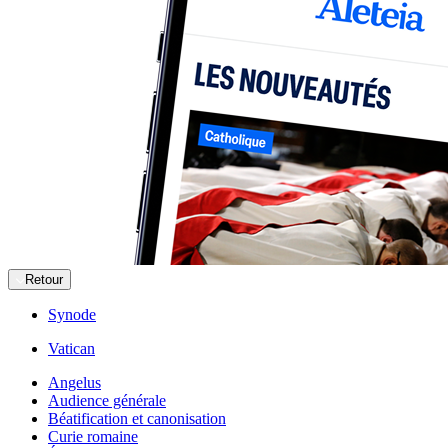
Retour
Synode
Vatican
Angelus
Audience générale
Béatification et canonisation
Curie romaine