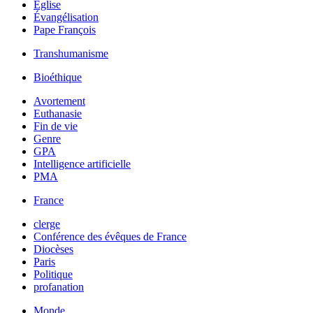
Église
Évangélisation
Pape François
Transhumanisme
Bioéthique
Avortement
Euthanasie
Fin de vie
Genre
GPA
Intelligence artificielle
PMA
France
clerge
Conférence des évêques de France
Diocèses
Paris
Politique
profanation
Monde