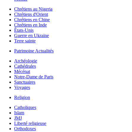
Chrétiens au Nigeria
Chrétiens d'Orient
Chrétiens en Chine
Chrétiens en Inde
États-Unis
Guerre en Ukraine
Terre sainte
Patrimoine Actualités
Archéologie
Cathédrales
Mécénat
Notre-Dame de Paris
Sanctuaires
Voyages
Religion
Catholiques
Islam
JMJ
Liberté religieuse
Orthodoxes