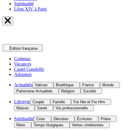
Spiritualité
Léon XIV à Paris
Édition
française
Cotignac
Vacances
Castel Gandolfo
Adoption
Actualités
Vatican
Bioéthique
France
Monde
Patrimoine Actualités
Religion
Société
Lifestyle
Couple
Famille
For Her et For Him
Maison
Santé
Vie professionnelle
Spiritualité
Croix
Dévotion
Écritures
Prière
Rites
Temps liturgiques
Vertus chrétiennes