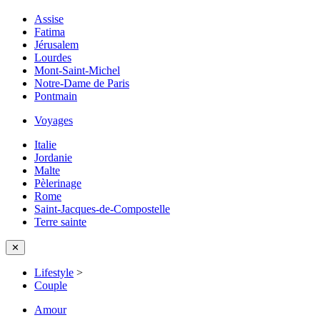
Assise
Fatima
Jérusalem
Lourdes
Mont-Saint-Michel
Notre-Dame de Paris
Pontmain
Voyages
Italie
Jordanie
Malte
Pèlerinage
Rome
Saint-Jacques-de-Compostelle
Terre sainte
✕
Lifestyle
>
Couple
Amour