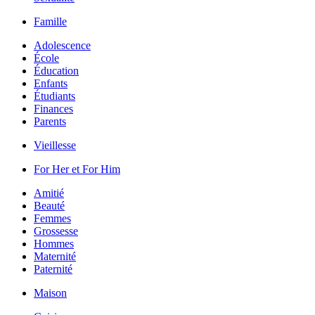
Famille
Adolescence
École
Éducation
Enfants
Étudiants
Finances
Parents
Vieillesse
For Her et For Him
Amitié
Beauté
Femmes
Grossesse
Hommes
Maternité
Paternité
Maison