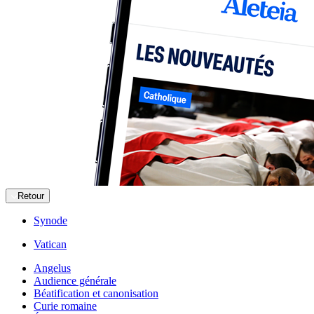
Retour
Synode
Vatican
Angelus
Audience générale
Béatification et canonisation
Curie romaine