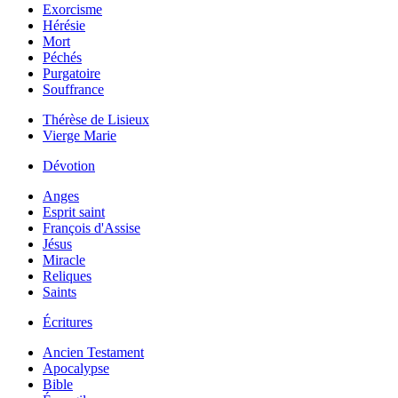
Exorcisme
Hérésie
Mort
Péchés
Purgatoire
Souffrance
Thérèse de Lisieux
Vierge Marie
Dévotion
Anges
Esprit saint
François d'Assise
Jésus
Miracle
Reliques
Saints
Écritures
Ancien Testament
Apocalypse
Bible