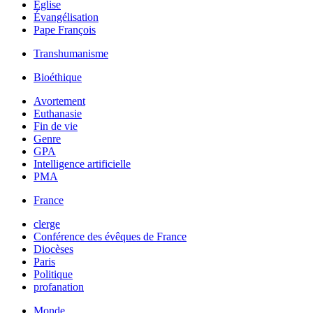
Église
Évangélisation
Pape François
Transhumanisme
Bioéthique
Avortement
Euthanasie
Fin de vie
Genre
GPA
Intelligence artificielle
PMA
France
clerge
Conférence des évêques de France
Diocèses
Paris
Politique
profanation
Monde