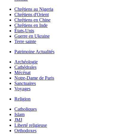
Chrétiens au Nigeria
Chrétiens d'Orient
Chrétiens en Chine
Chrétiens en Inde
États-Unis
Guerre en Ukraine
Terre sainte
Patrimoine Actualités
Archéologie
Cathédrales
Mécénat
Notre-Dame de Paris
Sanctuaires
Voyages
Religion
Catholiques
Islam
JMJ
Liberté religieuse
Orthodoxes