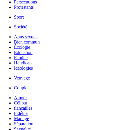
Persécutions
Protestants
Sport
Société
Abus sexuels
Bien commun
Écologie
Éducation
Famille
Handicap
Idéologies
Veuvage
Couple
Amour
Célibat
fiancailles
Fidélité
Mariage
Séparation
Sexualité