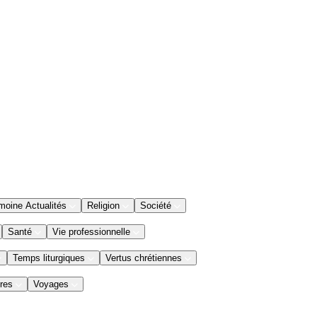
moine Actualités
Religion
Société
Santé
Vie professionnelle
Temps liturgiques
Vertus chrétiennes
res
Voyages