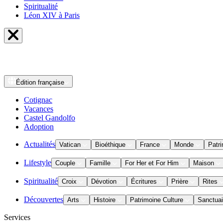
Spiritualité
Léon XIV à Paris
Édition
française
Cotignac
Vacances
Castel Gandolfo
Adoption
Actualités
Vatican
Bioéthique
France
Monde
Patri
Lifestyle
Couple
Famille
For Her et For Him
Maison
Spiritualité
Croix
Dévotion
Écritures
Prière
Rites
Découvertes
Arts
Histoire
Patrimoine Culture
Sanctuai
Services