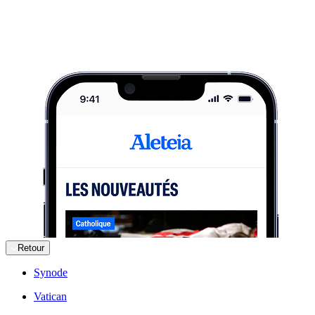
Retour
Synode
Vatican