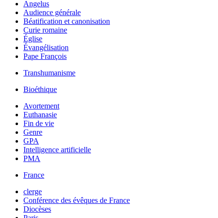
Angelus
Audience générale
Béatification et canonisation
Curie romaine
Église
Évangélisation
Pape François
Transhumanisme
Bioéthique
Avortement
Euthanasie
Fin de vie
Genre
GPA
Intelligence artificielle
PMA
France
clerge
Conférence des évêques de France
Diocèses
Paris