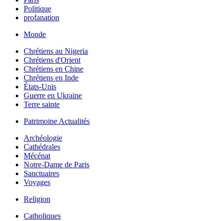
Politique
profanation
Monde
Chrétiens au Nigeria
Chrétiens d'Orient
Chrétiens en Chine
Chrétiens en Inde
États-Unis
Guerre en Ukraine
Terre sainte
Patrimoine Actualités
Archéologie
Cathédrales
Mécénat
Notre-Dame de Paris
Sanctuaires
Voyages
Religion
Catholiques