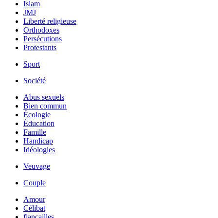
Islam
JMJ
Liberté religieuse
Orthodoxes
Persécutions
Protestants
Sport
Société
Abus sexuels
Bien commun
Écologie
Éducation
Famille
Handicap
Idéologies
Veuvage
Couple
Amour
Célibat
fiancailles