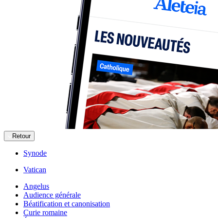
Retour
Synode
Vatican
Angelus
Audience générale
Béatification et canonisation
Curie romaine