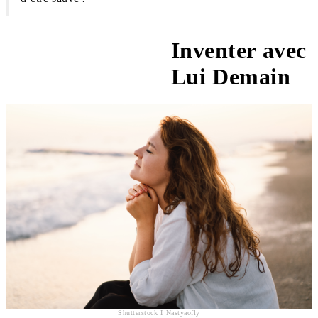
Inventer avec
"S’il te plaît"
Lui Demain
Shutterstock I Nastyaofly