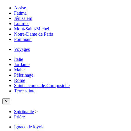
Assise
Fatima
Jérusalem
Lourdes
Mont-Saint-Michel
Notre-Dame de Paris
Pontmain
Voyages
Italie
Jordanie
Malte
Pèlerinage
Rome
Saint-Jacques-de-Compostelle
Terre sainte
✕
Spiritualité
>
Prière
Ignace de loyola