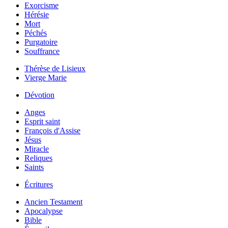
Exorcisme
Hérésie
Mort
Péchés
Purgatoire
Souffrance
Thérèse de Lisieux
Vierge Marie
Dévotion
Anges
Esprit saint
François d'Assise
Jésus
Miracle
Reliques
Saints
Écritures
Ancien Testament
Apocalypse
Bible