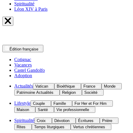
Spiritualité
Léon XIV à Paris
Édition
française
Cotignac
Vacances
Castel Gandolfo
Adoption
Actualités
Vatican
Bioéthique
France
Monde
Patrimoine Actualités
Religion
Société
Lifestyle
Couple
Famille
For Her et For Him
Maison
Santé
Vie professionnelle
Spiritualité
Croix
Dévotion
Écritures
Prière
Rites
Temps liturgiques
Vertus chrétiennes