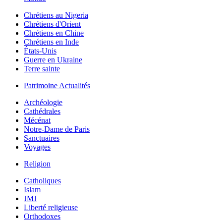
Chrétiens au Nigeria
Chrétiens d'Orient
Chrétiens en Chine
Chrétiens en Inde
États-Unis
Guerre en Ukraine
Terre sainte
Patrimoine Actualités
Archéologie
Cathédrales
Mécénat
Notre-Dame de Paris
Sanctuaires
Voyages
Religion
Catholiques
Islam
JMJ
Liberté religieuse
Orthodoxes