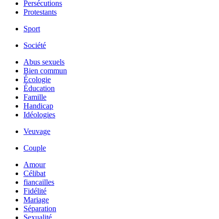
Persécutions
Protestants
Sport
Société
Abus sexuels
Bien commun
Écologie
Éducation
Famille
Handicap
Idéologies
Veuvage
Couple
Amour
Célibat
fiancailles
Fidélité
Mariage
Séparation
Sexualité