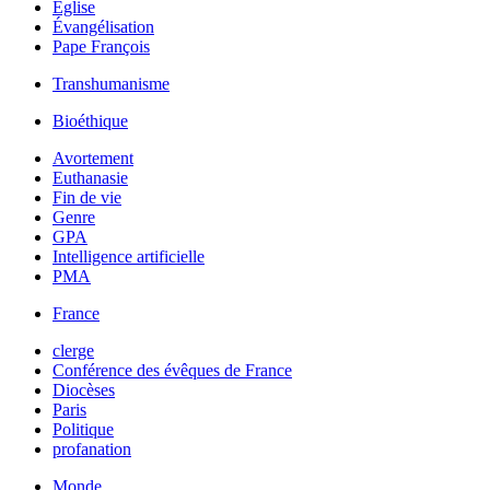
Église
Évangélisation
Pape François
Transhumanisme
Bioéthique
Avortement
Euthanasie
Fin de vie
Genre
GPA
Intelligence artificielle
PMA
France
clerge
Conférence des évêques de France
Diocèses
Paris
Politique
profanation
Monde