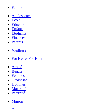
Famille
Adolescence
École
Éducation
Enfants
Étudiants
Finances
Parents
Vieillesse
For Her et For Him
Amitié
Beauté
Femmes
Grossesse
Hommes
Maternité
Paternité
Maison