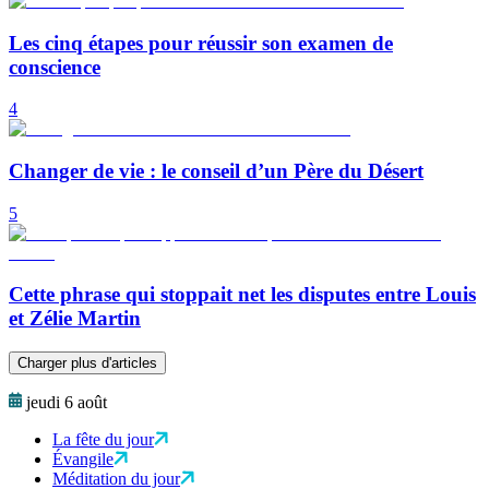
Les cinq étapes pour réussir son examen de
conscience
4
Changer de vie : le conseil d’un Père du Désert
5
Cette phrase qui stoppait net les disputes entre Louis
et Zélie Martin
Charger plus d'articles
jeudi 6 août
La fête du jour
Évangile
Méditation du jour