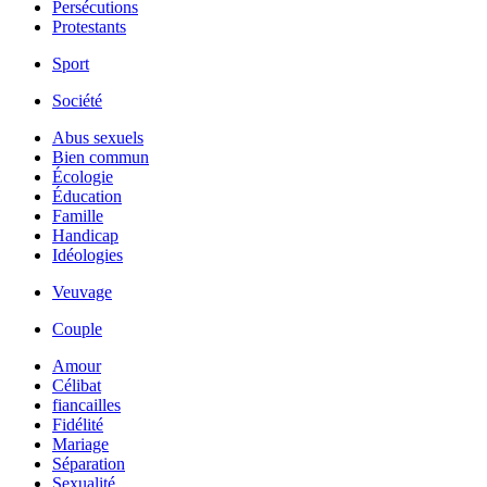
Persécutions
Protestants
Sport
Société
Abus sexuels
Bien commun
Écologie
Éducation
Famille
Handicap
Idéologies
Veuvage
Couple
Amour
Célibat
fiancailles
Fidélité
Mariage
Séparation
Sexualité