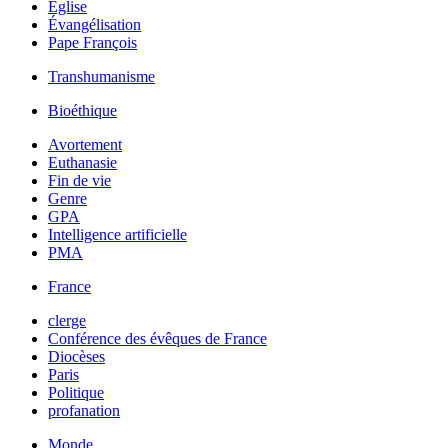
Église
Évangélisation
Pape François
Transhumanisme
Bioéthique
Avortement
Euthanasie
Fin de vie
Genre
GPA
Intelligence artificielle
PMA
France
clerge
Conférence des évêques de France
Diocèses
Paris
Politique
profanation
Monde