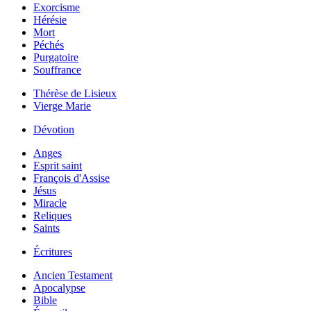
Exorcisme
Hérésie
Mort
Péchés
Purgatoire
Souffrance
Thérèse de Lisieux
Vierge Marie
Dévotion
Anges
Esprit saint
François d'Assise
Jésus
Miracle
Reliques
Saints
Écritures
Ancien Testament
Apocalypse
Bible