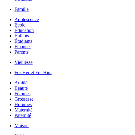
Famille
Adolescence
École
Éducation
Enfants
Étudiants
Finances
Parents
Vieillesse
For Her et For Him
Amitié
Beauté
Femmes
Grossesse
Hommes
Maternité
Paternité
Maison