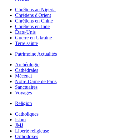
Chrétiens au Nigeria
Chrétiens d'Orient
Chrétiens en Chine
Chrétiens en Inde
États-Unis
Guerre en Ukraine
Terre sainte
Patrimoine Actualités
Archéologie
Cathédrales
Mécénat
Notre-Dame de Paris
Sanctuaires
Voyages
Religion
Catholiques
Islam
JMJ
Liberté religieuse
Orthodoxes