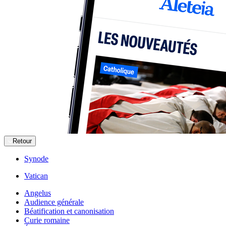
Retour
Synode
Vatican
Angelus
Audience générale
Béatification et canonisation
Curie romaine