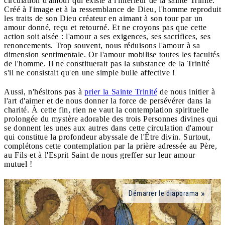
circulation d'amour qui existe à l'intérieur de la sainte Trinité.
Créé à l'image et à la ressemblance de Dieu, l'homme reproduit
les traits de son Dieu créateur en aimant à son tour par un
amour donné, reçu et retourné. Et ne croyons pas que cette
action soit aisée : l'amour a ses exigences, ses sacrifices, ses
renoncements. Trop souvent, nous réduisons l'amour à sa
dimension sentimentale. Or l'amour mobilise toutes les facultés
de l'homme. Il ne constituerait pas la substance de la Trinité
s'il ne consistait qu'en une simple bulle affective !
Aussi, n'hésitons pas à
prier la Sainte Trinité
de nous initier à
l'art d'aimer et de nous donner la force de persévérer dans la
charité. À cette fin, rien ne vaut la contemplation spirituelle
prolongée du mystère adorable des trois Personnes divines qui
se donnent les unes aux autres dans cette circulation d'amour
qui constitue la profondeur abyssale de l'Être divin. Surtout,
complétons cette contemplation par la prière adressée au Père,
au Fils et à l'Esprit Saint de nous greffer sur leur amour
mutuel !
Démarrer le diaporama