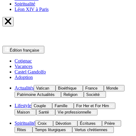
Spiritualité
Léon XIV à Paris
Édition
française
Cotignac
Vacances
Castel Gandolfo
Adoption
Actualités
Vatican
Bioéthique
France
Monde
Patrimoine Actualités
Religion
Société
Lifestyle
Couple
Famille
For Her et For Him
Maison
Santé
Vie professionnelle
Spiritualité
Croix
Dévotion
Écritures
Prière
Rites
Temps liturgiques
Vertus chrétiennes