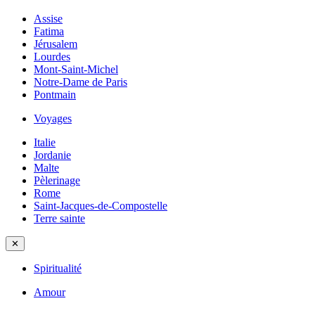
Assise
Fatima
Jérusalem
Lourdes
Mont-Saint-Michel
Notre-Dame de Paris
Pontmain
Voyages
Italie
Jordanie
Malte
Pèlerinage
Rome
Saint-Jacques-de-Compostelle
Terre sainte
✕
Spiritualité
Amour