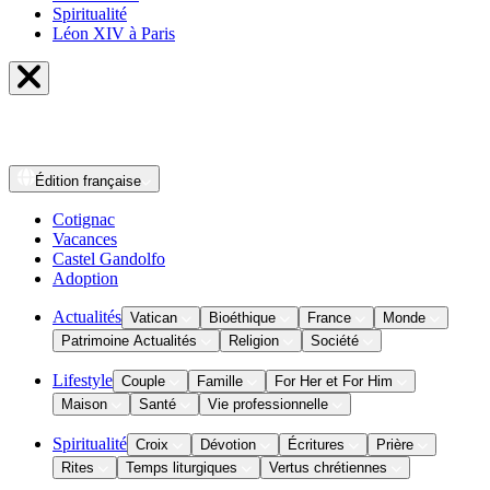
Spiritualité
Léon XIV à Paris
Édition
française
Cotignac
Vacances
Castel Gandolfo
Adoption
Actualités
Vatican
Bioéthique
France
Monde
Patrimoine Actualités
Religion
Société
Lifestyle
Couple
Famille
For Her et For Him
Maison
Santé
Vie professionnelle
Spiritualité
Croix
Dévotion
Écritures
Prière
Rites
Temps liturgiques
Vertus chrétiennes