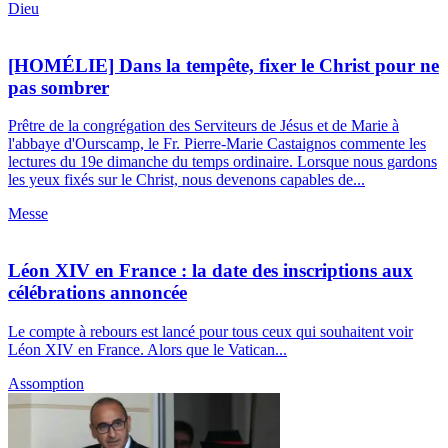
Dieu
[HOMÉLIE] Dans la tempête, fixer le Christ pour ne
pas sombrer
Prêtre de la congrégation des Serviteurs de Jésus et de Marie à
l'abbaye d'Ourscamp, le Fr. Pierre-Marie Castaignos commente les
lectures du 19e dimanche du temps ordinaire. Lorsque nous gardons
les yeux fixés sur le Christ, nous devenons capables de...
Messe
Léon XIV en France : la date des inscriptions aux
célébrations annoncée
Le compte à rebours est lancé pour tous ceux qui souhaitent voir
Léon XIV en France. Alors que le Vatican...
Assomption