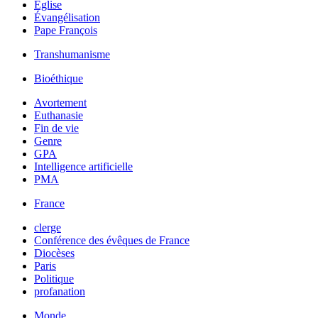
Église
Évangélisation
Pape François
Transhumanisme
Bioéthique
Avortement
Euthanasie
Fin de vie
Genre
GPA
Intelligence artificielle
PMA
France
clerge
Conférence des évêques de France
Diocèses
Paris
Politique
profanation
Monde