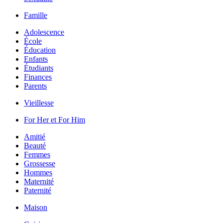
Famille
Adolescence
École
Éducation
Enfants
Étudiants
Finances
Parents
Vieillesse
For Her et For Him
Amitié
Beauté
Femmes
Grossesse
Hommes
Maternité
Paternité
Maison