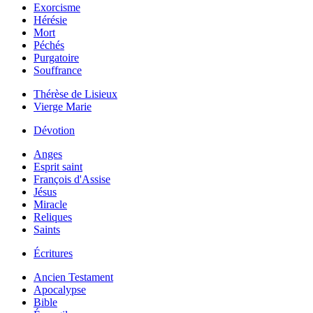
Exorcisme
Hérésie
Mort
Péchés
Purgatoire
Souffrance
Thérèse de Lisieux
Vierge Marie
Dévotion
Anges
Esprit saint
François d'Assise
Jésus
Miracle
Reliques
Saints
Écritures
Ancien Testament
Apocalypse
Bible