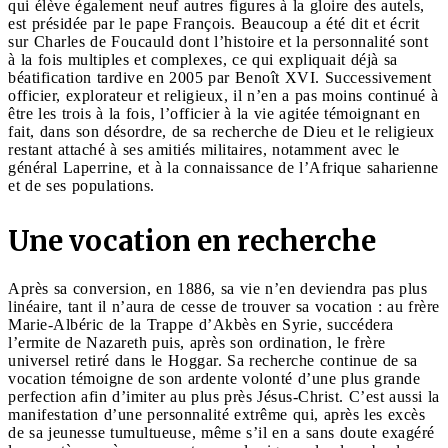
qui élève également neuf autres figures à la gloire des autels,
est présidée par le pape François. Beaucoup a été dit et écrit
sur Charles de Foucauld dont l’histoire et la personnalité sont
à la fois multiples et complexes, ce qui expliquait déjà sa
béatification tardive en 2005 par Benoît XVI. Successivement
officier, explorateur et religieux, il n’en a pas moins continué à
être les trois à la fois, l’officier à la vie agitée témoignant en
fait, dans son désordre, de sa recherche de Dieu et le religieux
restant attaché à ses amitiés militaires, notamment avec le
général Laperrine, et à la connaissance de l’Afrique saharienne
et de ses populations.
Une vocation en recherche
Après sa conversion, en 1886, sa vie n’en deviendra pas plus
linéaire, tant il n’aura de cesse de trouver sa vocation : au frère
Marie-Albéric de la Trappe d’Akbès en Syrie, succédera
l’ermite de Nazareth puis, après son ordination, le frère
universel retiré dans le Hoggar. Sa recherche continue de sa
vocation témoigne de son ardente volonté d’une plus grande
perfection afin d’imiter au plus près Jésus-Christ. C’est aussi la
manifestation d’une personnalité extrême qui, après les excès
de sa jeunesse tumultueuse, même s’il en a sans doute exagéré