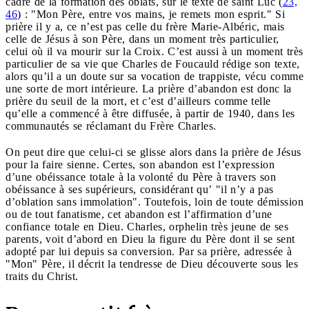
cadre de la formation des oblats, sur le texte de saint Luc (
23,
46
) : "Mon Père, entre vos mains, je remets mon esprit." Si
prière il y a, ce n’est pas celle du frère Marie-Albéric, mais
celle de Jésus à son Père, dans un moment très particulier,
celui où il va mourir sur la Croix. C’est aussi à un moment très
particulier de sa vie que Charles de Foucauld rédige son texte,
alors qu’il a un doute sur sa vocation de trappiste, vécu comme
une sorte de mort intérieure. La prière d’abandon est donc la
prière du seuil de la mort, et c’est d’ailleurs comme telle
qu’elle a commencé à être diffusée, à partir de 1940, dans les
communautés se réclamant du Frère Charles.
On peut dire que celui-ci se glisse alors dans la prière de Jésus
pour la faire sienne. Certes, son abandon est l’expression
d’une obéissance totale à la volonté du Père à travers son
obéissance à ses supérieurs, considérant qu’ "il n’y a pas
d’oblation sans immolation". Toutefois, loin de toute démission
ou de tout fanatisme, cet abandon est l’affirmation d’une
confiance totale en Dieu. Charles, orphelin très jeune de ses
parents, voit d’abord en Dieu la figure du Père dont il se sent
adopté par lui depuis sa conversion. Par sa prière, adressée à
"Mon" Père, il décrit la tendresse de Dieu découverte sous les
traits du Christ.