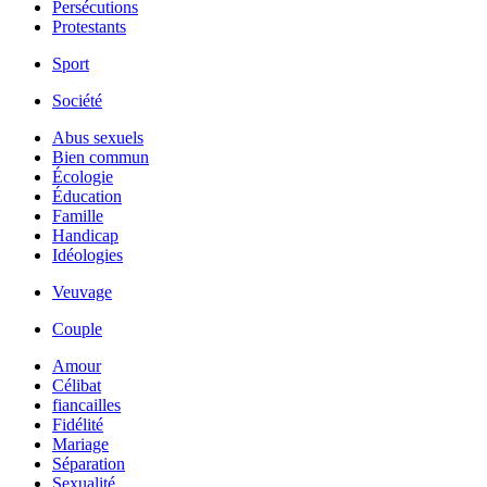
Persécutions
Protestants
Sport
Société
Abus sexuels
Bien commun
Écologie
Éducation
Famille
Handicap
Idéologies
Veuvage
Couple
Amour
Célibat
fiancailles
Fidélité
Mariage
Séparation
Sexualité