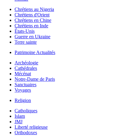
Chrétiens au Nigeria
Chrétiens d'Orient
Chrétiens en Chine
Chrétiens en Inde
États-Unis
Guerre en Ukraine
Terre sainte
Patrimoine Actualités
Archéologie
Cathédrales
Mécénat
Notre-Dame de Paris
Sanctuaires
Voyages
Religion
Catholiques
Islam
JMJ
Liberté religieuse
Orthodoxes