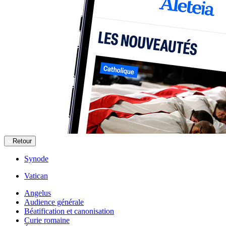
Retour
Synode
Vatican
Angelus
Audience générale
Béatification et canonisation
Curie romaine