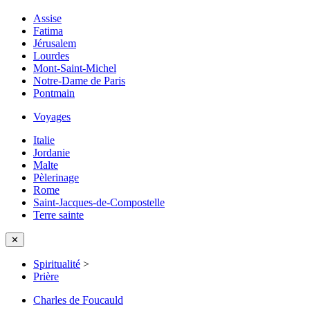
Assise
Fatima
Jérusalem
Lourdes
Mont-Saint-Michel
Notre-Dame de Paris
Pontmain
Voyages
Italie
Jordanie
Malte
Pèlerinage
Rome
Saint-Jacques-de-Compostelle
Terre sainte
✕
Spiritualité
>
Prière
Charles de Foucauld