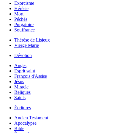
Exorcisme
Hérésie
Mort
Péchés
Purgatoire
Souffrance
Thérèse de Lisieux
Vierge Marie
Dévotion
Anges
Esprit saint
François d'Assise
Jésus
Miracle
Reliques
Saints
Écritures
Ancien Testament
Apocalypse
Bible