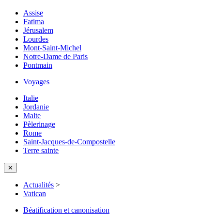
Assise
Fatima
Jérusalem
Lourdes
Mont-Saint-Michel
Notre-Dame de Paris
Pontmain
Voyages
Italie
Jordanie
Malte
Pèlerinage
Rome
Saint-Jacques-de-Compostelle
Terre sainte
✕
Actualités
>
Vatican
Béatification et canonisation