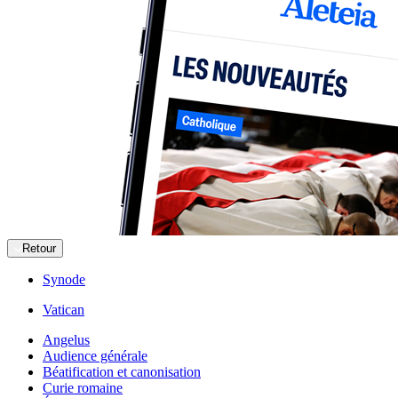
Retour
Synode
Vatican
Angelus
Audience générale
Béatification et canonisation
Curie romaine