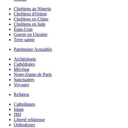
Chrétiens au Nigeria
Chrétiens d'Orient
Chrétiens en Chine
Chrétiens en Inde
États-Unis
Guerre en Ukraine
Terre sainte
Patrimoine Actualités
Archéologie
Cathédrales
Mécénat
Notre-Dame de Paris
Sanctuaires
Voyages
Religion
Catholiques
Islam
JMJ
Liberté religieuse
Orthodoxes