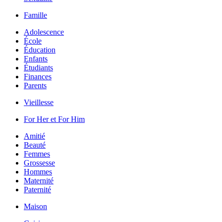
Famille
Adolescence
École
Éducation
Enfants
Étudiants
Finances
Parents
Vieillesse
For Her et For Him
Amitié
Beauté
Femmes
Grossesse
Hommes
Maternité
Paternité
Maison