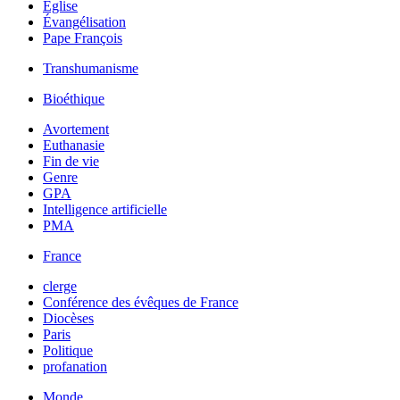
Église
Évangélisation
Pape François
Transhumanisme
Bioéthique
Avortement
Euthanasie
Fin de vie
Genre
GPA
Intelligence artificielle
PMA
France
clerge
Conférence des évêques de France
Diocèses
Paris
Politique
profanation
Monde