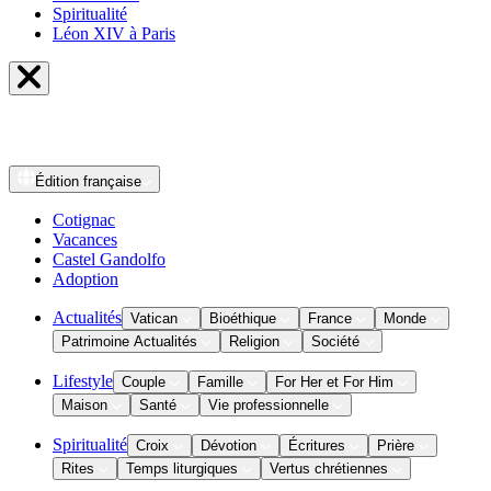
Spiritualité
Léon XIV à Paris
Édition
française
Cotignac
Vacances
Castel Gandolfo
Adoption
Actualités
Vatican
Bioéthique
France
Monde
Patrimoine Actualités
Religion
Société
Lifestyle
Couple
Famille
For Her et For Him
Maison
Santé
Vie professionnelle
Spiritualité
Croix
Dévotion
Écritures
Prière
Rites
Temps liturgiques
Vertus chrétiennes