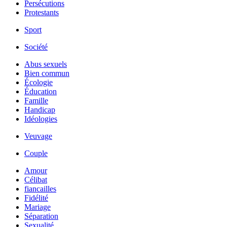
Persécutions
Protestants
Sport
Société
Abus sexuels
Bien commun
Écologie
Éducation
Famille
Handicap
Idéologies
Veuvage
Couple
Amour
Célibat
fiancailles
Fidélité
Mariage
Séparation
Sexualité