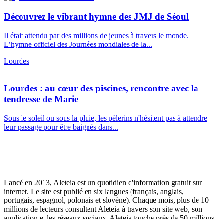
Découvrez le vibrant hymne des JMJ de Séoul
Il était attendu par des millions de jeunes à travers le monde.
L’hymne officiel des Journées mondiales de la...
Lourdes
Lourdes : au cœur des piscines, rencontre avec la
tendresse de Marie
Sous le soleil ou sous la pluie, les pèlerins n'hésitent pas à attendre
leur passage pour être baignés dans...
Lancé en 2013, Aleteia est un quotidien d'information gratuit sur
internet. Le site est publié en six langues (français, anglais,
portugais, espagnol, polonais et slovène). Chaque mois, plus de 10
millions de lecteurs consultent Aleteia à travers son site web, son
application et les réseaux sociaux. Aleteia touche près de 50 millions